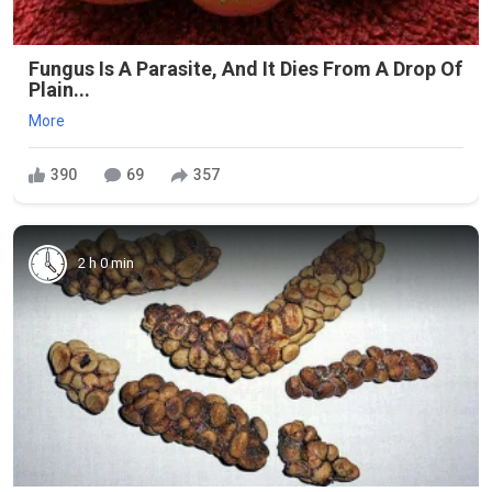
Fungus Is A Parasite, And It Dies From A Drop Of
Plain...
More
390
69
357
2 h 0 min