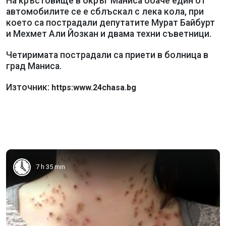
На кръстовище в окръг Маниса обаче един от
автомобилите се е сблъскал с лека кола, при
което са пострадали депутатите Мурат Байбурт
и Мехмет Али Йозкан и двама техни съветници.
Четиримата пострадали са приети в болница в
град Маниса.
Източник:
https:www.24chasa.bg
7 h 35 min