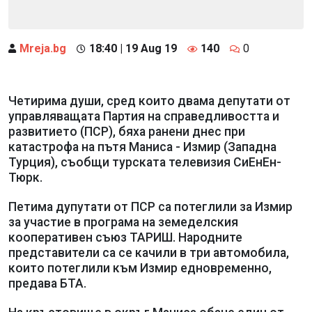
Mreja.bg
18:40 | 19 Aug 19
140
0
Четирима души, сред които двама депутати от
управляващата Партия на справедливостта и
развитието (ПСР), бяха ранени днес при
катастрофа на пътя Маниса - Измир (Западна
Турция), съобщи турската телевизия СиЕнЕн-
Тюрк.
Петима дупутати от ПСР са потеглили за Измир
за участие в програма на земеделския
кооперативен съюз ТАРИШ. Народните
представители са се качили в три автомобила,
които потеглили към Измир едновременно,
предава БТА.