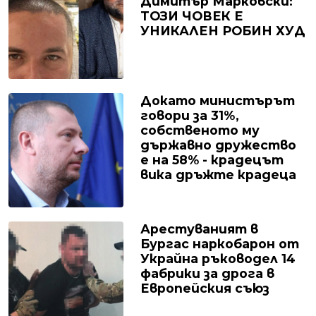
Димитър Марковски:
ТОЗИ ЧОВЕК Е
УНИКАЛЕН РОБИН ХУД
Докато министърът
говори за 31%,
собственото му
държавно дружество
е на 58% - крадецът
вика дръжте крадеца
Арестуваният в
Бургас наркобарон от
Украйна ръководел 14
фабрики за дрога в
Европейския съюз