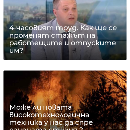
4-часовият труд. Как ще се
променят стажът на
работещите и отпуските
им?
Може ли новата
високотехнологична
техника у нас да спре
огнената стихия ?