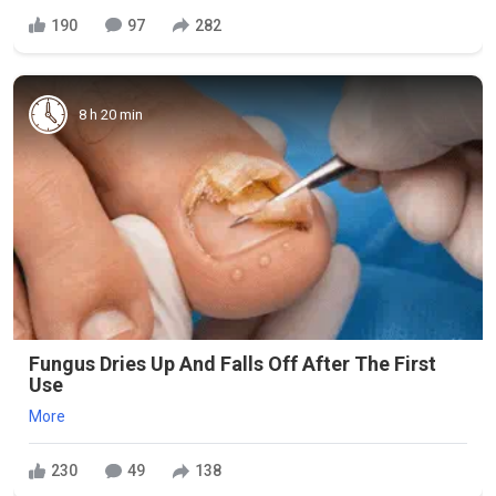
190
97
282
8 h 20 min
Fungus Dries Up And Falls Off After The First
Use
More
230
49
138