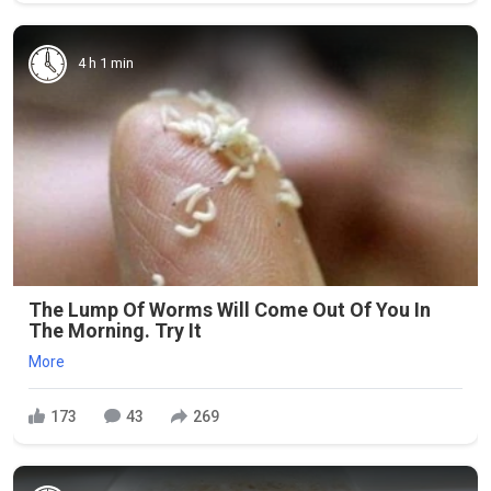
4 h 1 min
The Lump Of Worms Will Come Out Of You In
The Morning. Try It
More
173
43
269