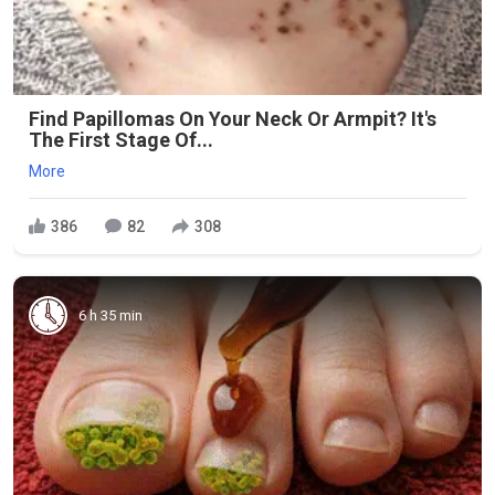
Find Papillomas On Your Neck Or Armpit? It's
The First Stage Of...
More
386
82
308
6 h 35 min