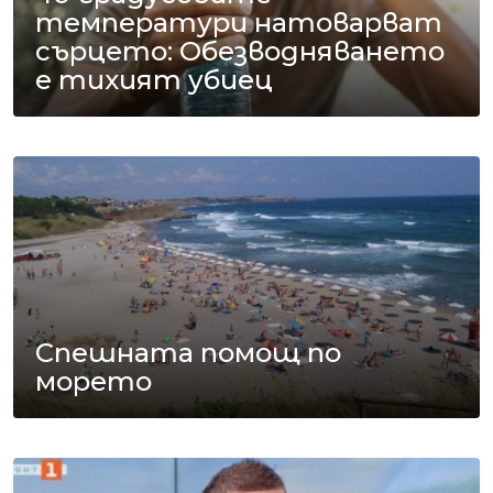
температури натоварват
сърцето: Обезводняването
е тихият убиец
Спешната помощ по
морето