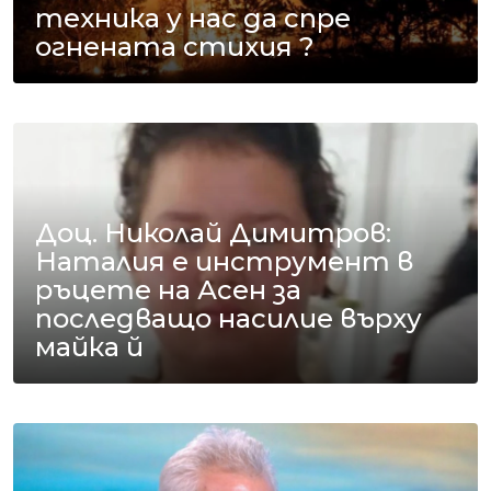
техника у нас да спре
огнената стихия ?
Доц. Николай Димитров:
Наталия е инструмент в
ръцете на Асен за
последващо насилие върху
майка й