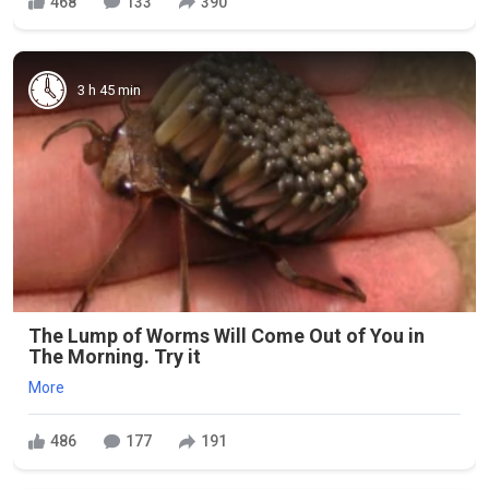
468
133
390
3 h 45 min
The Lump of Worms Will Come Out of You in
The Morning. Try it
More
486
177
191