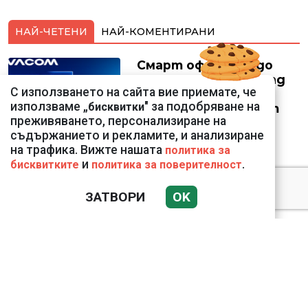
НАЙ-ЧЕТЕНИ
НАЙ-КОМЕНТИРАНИ
Смарт оферти с до
90% отстъпка за над
С използването на сайта вие приемате, че
150 устройства от
използваме „
" за подобряване на
бисквитки
Vivacom през август
преживяването, персонализиране на
съдържанието и рекламите, и анализиране
на трафика. Вижте нашата
политика за
и
.
бисквитките
политика за поверителност
Подводни кадри от
ЗАТВОРИ
OK
Корфу разкриха
тревожна картина