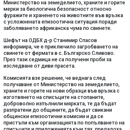
Министерство на земеделието, храните и горите
мерки за биологична безопасност относно
фуражите и храненето на животните във връзка
с усложнената епизоотична ситуация поради
заболяването африканска чума по свинете.
Шефът на ОДБХ д-р Станимир Спасов
информира, че е приключило загробването на
свинете от фермата в с. Българско Сливово.
През тази седмица не са получени проби за
изследване от диви прасета.
Комисията взе решение, че веднага след
получаване от Министерство на земеделието,
храните и горите на нови образци във връзка с
изготвянето на списъците на стопаните,
доброволно изпълнили мярката, те да бъдат
разпратени до общините, да бъдат свикани
общински епизоотични комисии и да се
пристъпи към организацията по попълването на
списъците и приложенията към тях, предадоха