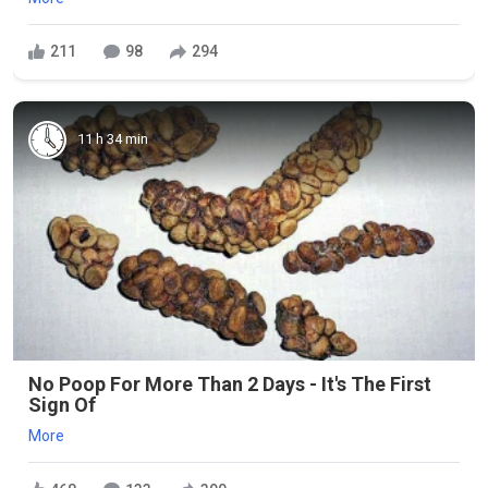
211
98
294
11 h 34 min
No Poop For More Than 2 Days - It's The First
Sign Of
More