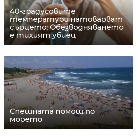
40-градусовите
температури натоварват
сърцето: Обезводняването
е тихият убиец
Спешната помощ по
морето