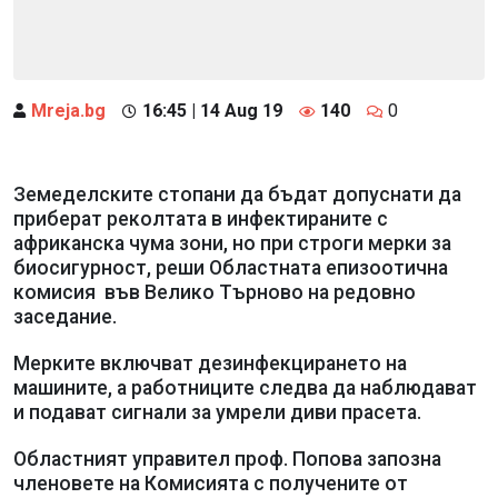
Mreja.bg
16:45 | 14 Aug 19
140
0
Земеделските стопани да бъдат допуснати да
приберат реколтата в инфектираните с
африканска чума зони, но при строги мерки за
биосигурност, реши Областната епизоотична
комисия във Велико Търново на редовно
заседание.
Мерките включват дезинфекцирането на
машините, а работниците следва да наблюдават
и подават сигнали за умрели диви прасета.
Областният управител проф. Попова запозна
членовете на Комисията с получените от