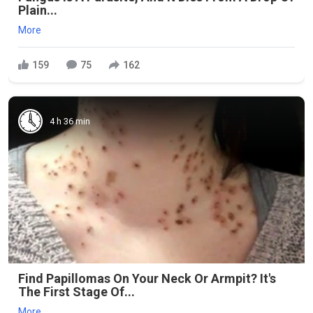
Plain...
More
159
75
162
4 h 36 min
Find Papillomas On Your Neck Or Armpit? It's
The First Stage Of...
More