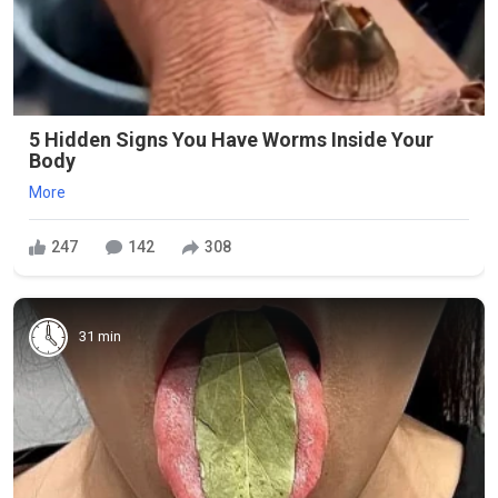
5 Hidden Signs You Have Worms Inside Your
Body
More
247
142
308
31 min