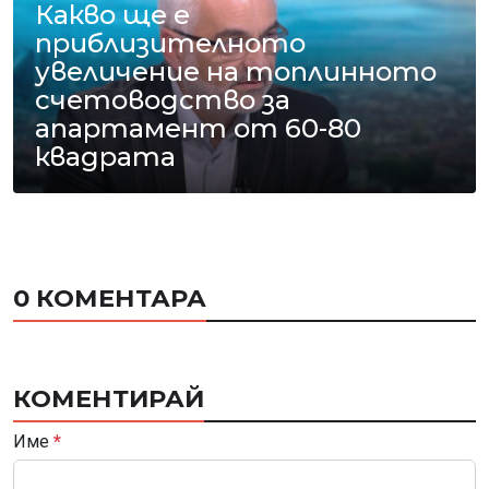
Какво ще е
приблизителното
увеличение на топлинното
счетоводство за
апартамент от 60-80
квадрата
0 КОМЕНТАРА
КОМЕНТИРАЙ
Име
*