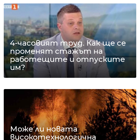
4-часовият труд. Как ще се
променят стажът на
работещите и отпуските
им?
Може ли новата
високотехнологична