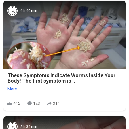
6 h 40 min
These Symptoms Indicate Worms Inside Your
Body! The first symptom is ..
More
415
123
211
2 h 34 min