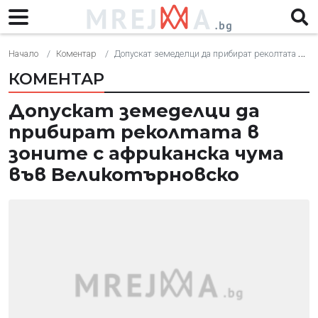
Начало
Коментар
Допускат земеделци да прибират реколтата в зоните с африканска чума във Великотърновско
КОМЕНТАР
Допускат земеделци да
прибират реколтата в
зоните с африканска чума
във Великотърновско