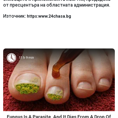
от пресцентъра на областната администрация.
Източник:
https:www.24chasa.bg
11 h 9 min
Fungus Is A Parasite, And It Dies From A Drop Of