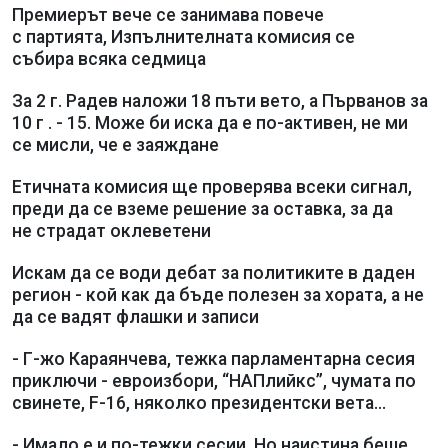
Премиерът вече се занимава повече
с партията, Изпълнителната комисия се
събира всяка седмица
За 2 г. Радев наложи 18 пъти вето, а Първанов за
10 г . - 15. Може би иска да е по-активен, не ми
се мисли, че е заяждане
Етичната комисия ще проверява всеки сигнал,
преди да се вземе решение за оставка, за да
не страдат оклеветени
Искам да се води дебат за политиките в даден
регион - кой как да бъде полезен за хората, а не
да се вадят флашки и записи
- Г-жо Караянчева, тежка парламентарна сесия
приключи - евроизбори, “НАПлийкс”, чумата по
свинете, F-16, няколко президентски вета...
- Имало е и по-тежки сесии. Но наистина беше