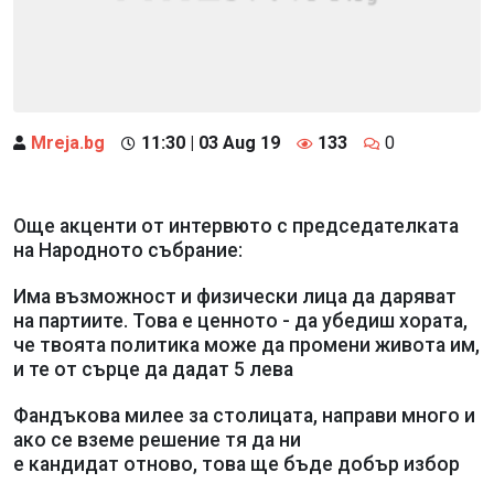
Mreja.bg
11:30 | 03 Aug 19
133
0
Още акценти от интервюто с председателката
на Народното събрание:
Има възможност и физически лица да даряват
на партиите. Това е ценното - да убедиш хората,
че твоята политика може да промени живота им,
и те от сърце да дадат 5 лева
Фандъкова милее за столицата, направи много и
ако се вземе решение тя да ни
е кандидат отново, това ще бъде добър избор