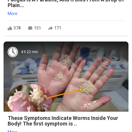
Plain...
More
378
151
171
4 h 22 min
These Symptoms Indicate Worms Inside Your
Body! The first symptom is ..