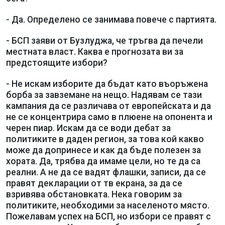
- Да. Определено се занимава повече с партията.
- БСП заяви от Бузлуджа, че тръгва да печели
местната власт. Каква е прогнозата ви за
предстоящите избори?
- Не искам изборите да бъдат като въоръжена
борба за завземане на нещо. Надявам се тази
кампания да се различава от европейската и да
не се концентрира само в плюене на опонента и
черен пиар. Искам да се води дебат за
политиките в даден регион, за това кой какво
може да допринесе и как да бъде полезен за
хората. Да, трябва да имаме цели, но те да са
реални. А не да се вадят флашки, записи, да се
правят декларации от тв екрана, за да се
взривява обстановката. Нека говорим за
политиките, необходими за населеното място.
Пожелавам успех на БСП, но избори се правят с