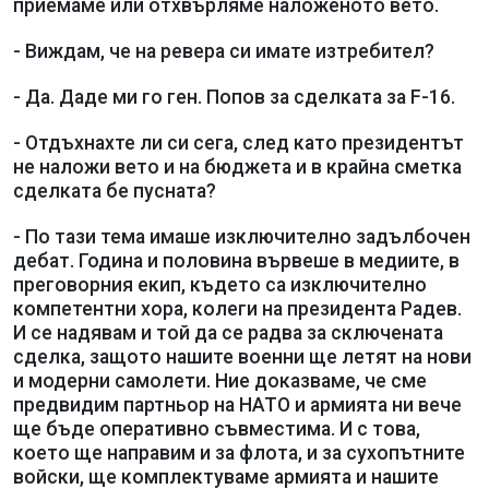
приемаме или отхвърляме наложеното вето.
- Виждам, че на ревера си имате изтребител?
- Да. Даде ми го ген. Попов за сделката за F-16.
- Отдъхнахте ли си сега, след като президентът
не наложи вето и на бюджета и в крайна сметка
сделката бе пусната?
- По тази тема имаше изключително задълбочен
дебат. Година и половина вървеше в медиите, в
преговорния екип, където са изключително
компетентни хора, колеги на президента Радев.
И се надявам и той да се радва за сключената
сделка, защото нашите военни ще летят на нови
и модерни самолети. Ние доказваме, че сме
предвидим партньор на НАТО и армията ни вече
ще бъде оперативно съвместима. И с това,
което ще направим и за флота, и за сухопътните
войски, ще комплектуваме армията и нашите