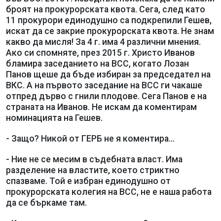
броят на прокурорската квота. Сега, след като
11 прокурори единодушно са подкрепили Гешев,
искат да се закрие прокурорската квота. Не знам
какво да мисля! За 4 г. има 4 различни мнения.
Ако си спомняте, през 2015 г. Христо Иванов
бламира заседанието на ВСС, когато Лозан
Панов щеше да бъде избиран за председател на
ВКС. А на първото заседание на ВСС ги чакаше
отпред дърво с гнили плодове. Сега Панов е на
страната на Иванов. Не искам да коментирам
номинацията на Гешев.
- Защо? Никой от ГЕРБ не я коментира...
- Ние не се месим в съдебната власт. Има
разделение на властите, което стриктно
спазваме. Той е избран единодушно от
прокурорската колегия на ВСС, не е наша работа
да се бъркаме там.