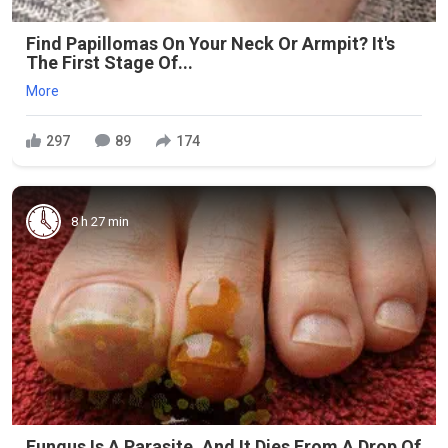
Find Papillomas On Your Neck Or Armpit? It's
The First Stage Of...
More
297
89
174
8 h 27 min
Fungus Is A Parasite, And It Dies From A Drop Of