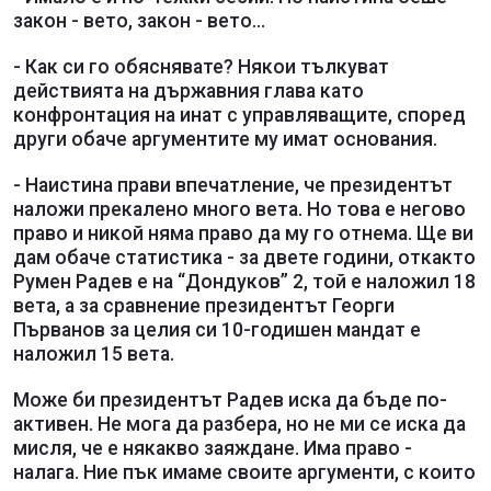
закон - вето, закон - вето...
- Как си го обяснявате? Някои тълкуват
действията на държавния глава като
конфронтация на инат с управляващите, според
други обаче аргументите му имат основания.
- Наистина прави впечатление, че президентът
наложи прекалено много вета. Но това е негово
право и никой няма право да му го отнема. Ще ви
дам обаче статистика - за двете години, откакто
Румен Радев е на “Дондуков” 2, той е наложил 18
вета, а за сравнение президентът Георги
Първанов за целия си 10-годишен мандат е
наложил 15 вета.
Може би президентът Радев иска да бъде по-
активен. Не мога да разбера, но не ми се иска да
мисля, че е някакво заяждане. Има право -
налага. Ние пък имаме своите аргументи, с които