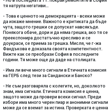
- Но в последната 1 г. покрай ремонтите в София
тя натрупа негативи...
- Това е ценното на демокрацията - всеки може
да изкаже мнение. Важното е критиката да бъде
чута, защото грешки се допускат навсякъде.
Понякога обаче, дори и да няма грешка, ако тя се
преекспонира достатъчно кресливо и се
доукраси, се приема за грешка. Мисля, че г-жа
Фандъкова е доказала своята компетентност.
Вижте как се преобрази София в последните
години. Тя може още да даде на столицата.
- Има ли вече много сигнали в Етичната комисия
на ГЕРБ след тези за Сандански и Банско?
- Не съм разговаряла с колегите, но, доколкото
знам, има сигнали. Етичната комисия е ценна,
защото може да провери всеки сигнал. Преди
избори има много черен пиар и анонимни сигнали
може да се вземат за истина. Проверката е ценна