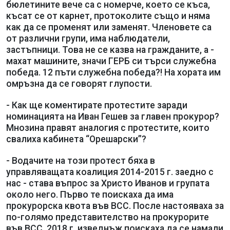
бюлетините вече са с номерче, което се къса,
късат се от карнет, протоколите също и няма
как да се променят или заменят. Членовете са
от различни групи, има наблюдатели,
застъпници. Това не се казва на гражданите, а -
махат машините, значи ГЕРБ си търси служебна
победа. 12 пъти служебна победа?! На хората им
омръзна да се говорят глупости.
- Как ще коментирате протестите заради
номинацията на Иван Гешев за главен прокурор?
Мнозина правят аналогия с протестите, които
свалиха кабинета “Орешарски”?
- Водачите на този протест бяха в
управляващата коалиция 2014-2015 г. заедно с
нас - става въпрос за Христо Иванов и групата
около него. Първо те поискаха да има
прокурорска квота във ВСС. После настояваха за
по-голямо представителство на прокурорите
във ВСС. 2018 г. изведнъж поискаха да се намали