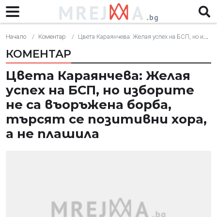
Начало
Коментар
Цвета Караянчева: Желая успех на БСП, но изборите не са въоръжена борба, търсят се позитивни хора, а не плашила
КОМЕНТАР
Цвета Караянчева: Желая
успех на БСП, но изборите
не са въоръжена борба,
търсят се позитивни хора,
а не плашила