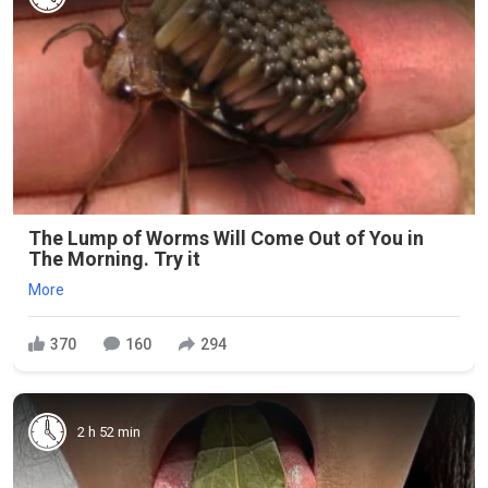
The Lump of Worms Will Come Out of You in
The Morning. Try it
More
370
160
294
2 h 52 min