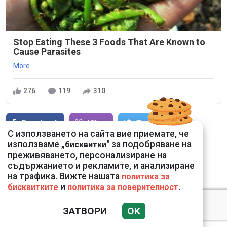
Stop Eating These 3 Foods That Are Known to
Cause Parasites
More
276
119
310
Facebook
Viber
Тwitter
С използването на сайта вие приемате, че
използваме „
" за подобряване на
бисквитки
Whatsapp
Pinterest
преживяването, персонализиране на
съдържанието и рекламите, и анализиране
на трафика. Вижте нашата
политика за
и
.
бисквитките
политика за поверителност
ОЩЕ ОТ КОМЕНТАР
ЗАТВОРИ
OK