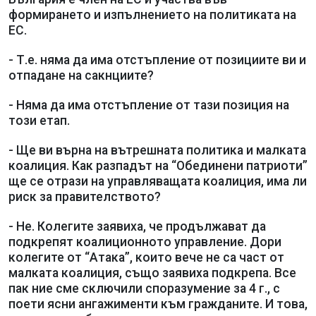
формирането и изпълнението на политиката на
ЕС.
- Т.е. няма да има отстъпление от позициите ви и
отпадане на сакнциите?
- Няма да има отстъпление от тази позиция на
този етап.
- Ще ви върна на вътрешната политика и малката
коалиция. Как разпадът на “Обединени патриоти”
ще се отрази на управляващата коалиция, има ли
риск за правителството?
- Не. Колегите заявиха, че продължават да
подкрепят коалиционното управление. Дори
колегите от “Атака”, които вече не са част от
малката коалиция, също заявиха подкрепа. Все
пак ние сме сключили споразумение за 4 г., с
поети ясни ангажименти към гражданите. И това,