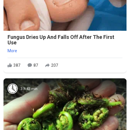
Fungus Dries Up And Falls Off After The First
Use
More
387
87
207
3 h 43 min