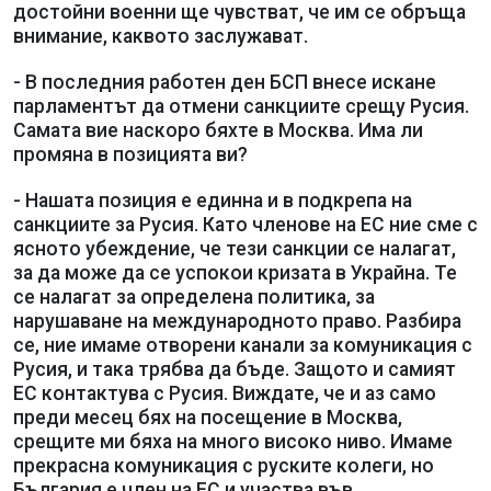
достойни военни ще чувстват, че им се обръща
внимание, каквото заслужават.
- В последния работен ден БСП внесе искане
парламентът да отмени санкциите срещу Русия.
Самата вие наскоро бяхте в Москва. Има ли
промяна в позицията ви?
- Нашата позиция е единна и в подкрепа на
санкциите за Русия. Като членове на ЕС ние сме с
ясното убеждение, че тези санкции се налагат,
за да може да се успокои кризата в Украйна. Те
се налагат за определена политика, за
нарушаване на международното право. Разбира
се, ние имаме отворени канали за комуникация с
Русия, и така трябва да бъде. Защото и самият
ЕС контактува с Русия. Виждате, че и аз само
преди месец бях на посещение в Москва,
срещите ми бяха на много високо ниво. Имаме
прекрасна комуникация с руските колеги, но
България е член на ЕС и участва във