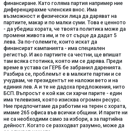
финансиране. Като голяма партия например ние
диференцирахме членския внос. Има
възможност и физически лица да даряват на
партиите, макар и по малки суми. Това е ценното
- да убедиш хората, че твоята политика може да
промени живота им, и те от сърце да дадат 5
лева. За по-големите, които искат да
финансират кампанията - има специален
регистър. И ако партиите са честни, ще впишат
там всяка стотинка, която им се дарява. Преди
време в устава си ГЕРБ бе забранил даренията.
Разбира се, проблемът е в малките партии и се
учудвам, че президентът не наложи вето и на
единия лев. А и те не дадоха предложения, нито
БСП. Въпросът е кой как си харчи парите - един
има телевизия, която изисква огромен ресурс.
Ние предпочитаме да работим на терен с хората,
имаме 265 офиса във всички общини. И парите ни
не са необходими само за избори, а за партийна
дейност. Когато се разходват разумно, може да