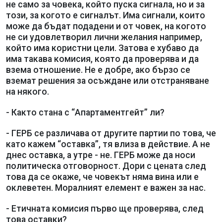
не само за човека, който пуска сигнала, но и за
този, за когото е сигналът. Има сигнали, които
може да бъдат подадени и от човек, на когото
не си удовлетворил лични желания например,
който има користни цели. Затова е хубаво да
има такава комисия, която да проверява и да
взема отношение. Не е добре, ако бързо се
вземат решения за осъждане или отстраняване
на някого.
- Както стана с “Апартаментгейт” ли?
- ГЕРБ се различава от другите партии по това, че
като кажем “оставка”, тя влиза в действие. А не
днес оставка, а утре - не. ГЕРБ може да носи
политическа отговорност. Дори с цената след
това да се окаже, че човекът няма вина или е
оклеветен. Моралният елемент е важен за нас.
- Етичната комисия първо ще проверява, след
това оставки?