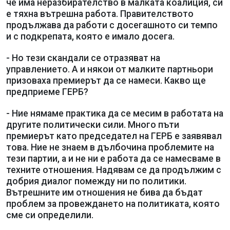
че има неразбирателство в малката коалиция, си
е тяхна вътрешна работа. Правителството
продължава да работи с досегашното си темпо
и с подкрепата, която е имало досега.
- Но тези скандали се отразяват на
управлението. А и някои от малките партньори
призоваха премиерът да се намеси. Какво ще
предприеме ГЕРБ?
- Ние нямаме практика да се месим в работата на
другите политически сили. Много пъти
премиерът като председател на ГЕРБ е заявявал
това. Ние не знаем в дълбочина проблемите на
тези партии, а и не ни е работа да се намесваме в
техните отношения. Надявам се да продължим с
добрия диалог помежду ни по политики.
Вътрешните им отношения не бива да бъдат
проблем за провеждането на политиката, която
сме си определили.