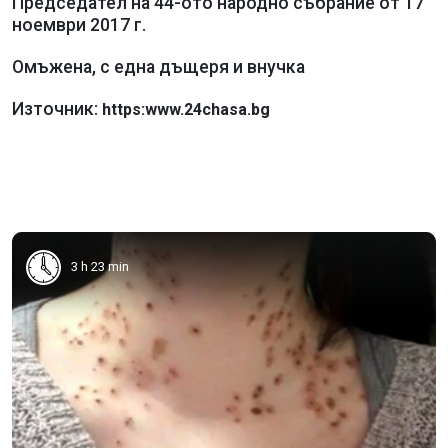
Председател на 44-ото народно събрание от 17
ноември 2017 г.
Омъжена, с една дъщеря и внучка
Източник:
https:www.24chasa.bg
3 h 23 min