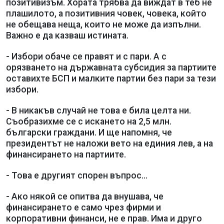
позитивизъм. Хората трябва да виждат в теб не
плашилото, а позитивния човек, човека, който
не обещава неща, които не може да изпълни.
Важно е да казваш истината.
- Избори обаче се правят и с пари. А с
орязването на държавната субсидия за партиите
оставихте БСП и малките партии без пари за тези
избори.
- В никакъв случай не това е била целта ни.
Съобразихме се с искането на 2,5 млн.
български граждани. И ще напомня, че
президентът не наложи вето на единия лев, а на
финансирането на партиите.
- Това е другият спорен въпрос...
- Ако някой се опитва да внушава, че
финансирането е само чрез фирми и
корпоративни финанси, не е прав. Има и друго