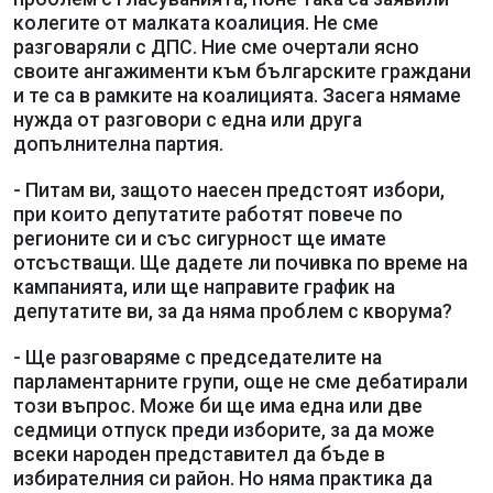
колегите от малката коалиция. Не сме
разговаряли с ДПС. Ние сме очертали ясно
своите ангажименти към българските граждани
и те са в рамките на коалицията. Засега нямаме
нужда от разговори с една или друга
допълнителна партия.
- Питам ви, защото наесен предстоят избори,
при които депутатите работят повече по
регионите си и със сигурност ще имате
отсъстващи. Ще дадете ли почивка по време на
кампанията, или ще направите график на
депутатите ви, за да няма проблем с кворума?
- Ще разговаряме с председателите на
парламентарните групи, още не сме дебатирали
този въпрос. Може би ще има една или две
седмици отпуск преди изборите, за да може
всеки народен представител да бъде в
избирателния си район. Но няма практика да