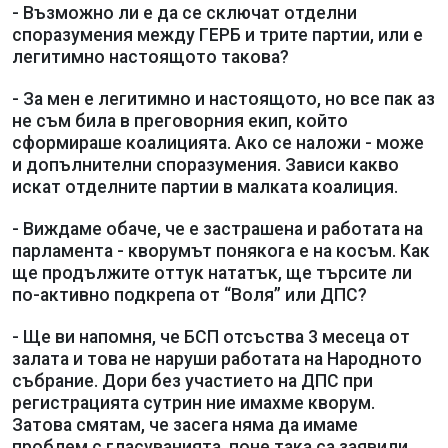
- Възможно ли е да се сключат отделни
споразумения между ГЕРБ и трите партии, или е
легитимно настоящото такова?
- За мен е легитимно и настоящото, но все пак аз
не съм била в преговорния екип, който
сформираше коалицията. Ако се наложи - може
и допълнителни споразумения. Зависи какво
искат отделните партии в малката коалиция.
- Виждаме обаче, че е застрашена и работата на
парламента - кворумът понякога е на косъм. Как
ще продължите оттук нататък, ще търсите ли
по-активно подкрепа от “Воля” или ДПС?
- Ще ви напомня, че БСП отсъства 3 месеца от
залата и това не наруши работата на Народното
събрание. Дори без участието на ДПС при
регистрацията сутрин ние имахме кворум.
Затова смятам, че засега няма да имаме
проблем с гласуванията, поне така са заявили