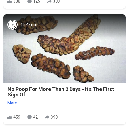
308
125
383
1 h 47 min
No Poop For More Than 2 Days - It's The First
Sign Of
More
459
42
390