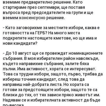
вземаме предварително решение. Като
стартираме през септември, ще поставя
въпроса пред председателите на групи и ще
вземем консенсусно решение.
- Като заговорихме за местните избори, каква е
готовността на ГЕРБ? На много места
подкрепяте настоящите кметове, но ще има и
нови кандидати?
- До 10 август ще се провеждат номинационните
събрания. В моя избирателен район навсякъде,
където направихме събрания, залите бяха
пълни. Има активност, хората се интересуват.
Това са трудни избори, защото, първо, трябва да
избереш точния кандидат, след това да
направиш най-добрата листа. Но хората са
готови за предстоящите избори, защото те са
близки до тях, от тях зависи пряко животът им.
Надявам се и избирателната активност да бъде
по-висока.