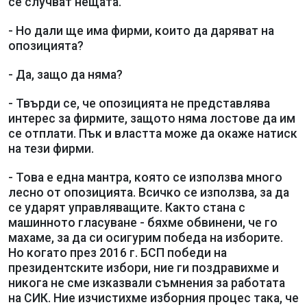
се случват нещата.
- Но дали ще има фирми, които да даряват на
опозицията?
- Да, защо да няма?
- Твърди се, че опозицията не представлява
интерес за фирмите, защото няма лостове да им
се отплати. Пък и властта може да окаже натиск
на тези фирми.
- Това е една мантра, която се използва много
лесно от опозицията. Всичко се използва, за да
се ударят управляващите. Както стана с
машинното гласуване - бяхме обвинени, че го
махаме, за да си осигурим победа на изборите.
Но когато през 2016 г. БСП победи на
президентските избори, ние ги поздравихме и
никога не сме изказвали съмнения за работата
на СИК. Ние изчистихме изборния процес така, че