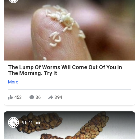
The Lump Of Worms Will Come Out Of You In
The Morning. Try It
More
453
36
394
9 h 41 min