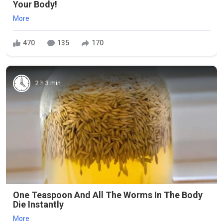
Your Body!
More
470
135
170
2 h 3 min
One Teaspoon And All The Worms In The Body
Die Instantly
More