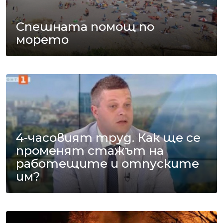
Спешната помощ по
морето
4-часовият труд. Как ще се
променят стажът на
работещите и отпуските
им?