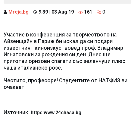
Mreja.bg
9:39 | 03 Aug 19
161
0
Участие в конференция за творчеството на
Айзенщайн в Париж би искал да си подари
известният киноизкуствовед проф. Владимир
Игнатовски за рождения си ден. Днес ще
приготви оризови спагети със зеленчуци плюс
чаша италианско розе.
Честито, професоре! Студентите от НАТФИЗ ви
очакват.
Източник:
https:www.24chasa.bg