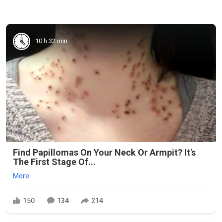
10 h 32 min
Find Papillomas On Your Neck Or Armpit? It's
The First Stage Of...
More
150
134
214