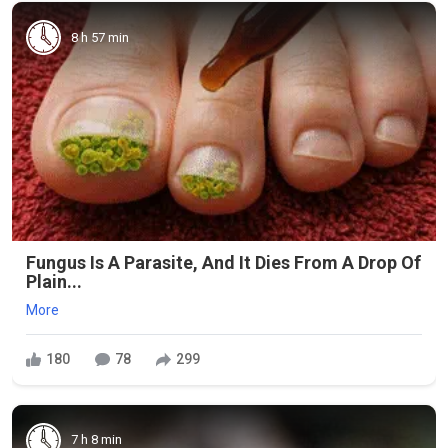
8 h 57 min
Fungus Is A Parasite, And It Dies From A Drop Of
Plain...
More
180
78
299
7 h 8 min