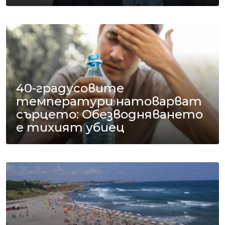
40-градусовите
температури натоварват
сърцето: Обезводняването
е тихият убиец