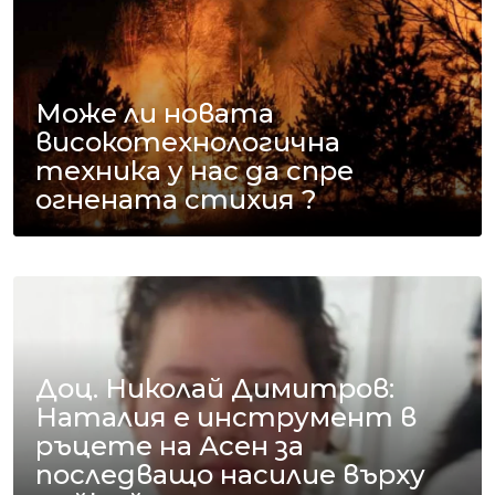
Може ли новата
високотехнологична
техника у нас да спре
огнената стихия ?
Доц. Николай Димитров:
Наталия е инструмент в
ръцете на Асен за
последващо насилие върху