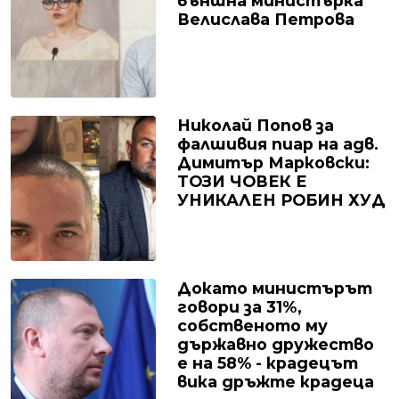
външна министърка
Велислава Петрова
Николай Попов за
фалшивия пиар на адв.
Димитър Марковски:
ТОЗИ ЧОВЕК Е
УНИКАЛЕН РОБИН ХУД
Докато министърът
говори за 31%,
собственото му
държавно дружество
е на 58% - крадецът
вика дръжте крадеца