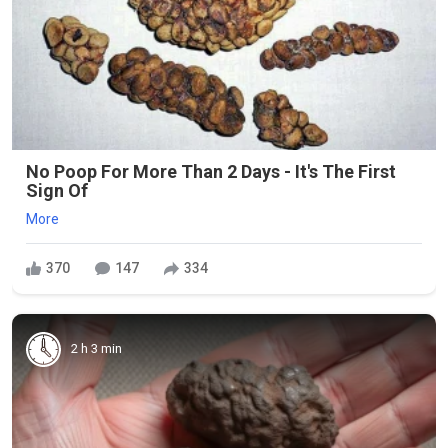
No Poop For More Than 2 Days - It's The First
Sign Of
More
370
147
334
2 h 3 min