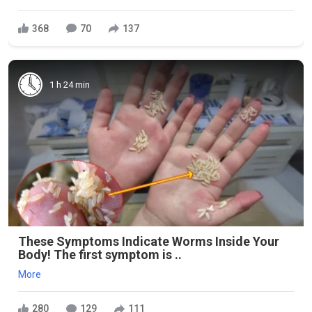
368
70
137
1 h 24 min
These Symptoms Indicate Worms Inside Your
Body! The first symptom is ..
More
280
129
111