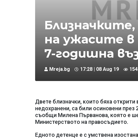
Близначките
на ужасите в 
7-годишна въз
Mreja.bg
17:28 | 08 Aug 19
154
Двете близначки, които бяха открити
недохранени, са били осиновени през 2
съобщи Милена Първанова, която е ш
Министерството на правосъдието.
Едното детенце е с умствена изостана