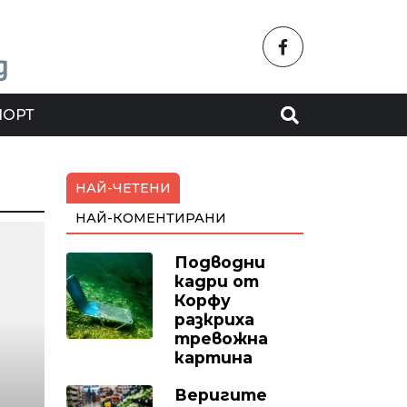
ПОРТ
НАЙ-ЧЕТЕНИ
НАЙ-КОМЕНТИРАНИ
Подводни
кадри от
Корфу
разкриха
тревожна
картина
Веригите