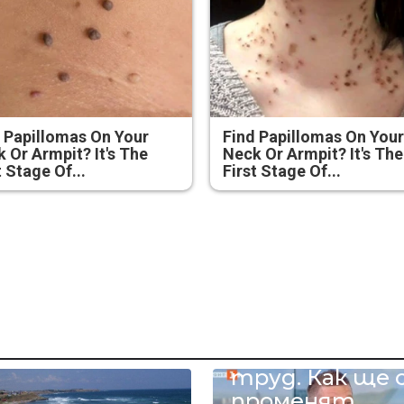
 Papillomas On Your
Find Papillomas On You
 Or Armpit? It's The
Neck Or Armpit? It's The
t Stage Of...
First Stage Of...
4-часовият
труд. Как ще 
променят