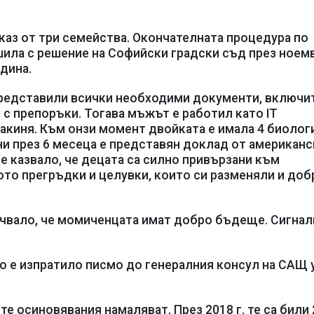
тказ от три семейства. Окончателната процедура по
шила с решение на Софийски градски съд през ноем
одина.
редставили всички необходими документи, включи
с препоръки. Тогава мъжът е работил като IT
макиня. Към онзи момент двойката е имала 4 биолог
ни през 6 месеца е представян доклад от американ
 е казвало, че децата са силно привързани към
ото прегръдки и целувки, които си разменяли и доб
очвало, че момиченцата имат добро бъдеще. Сигнал
.
 е изпратило писмо до генералния консул на САЩ у
 осиновявания намаляват. През 2018 г. те са били 2