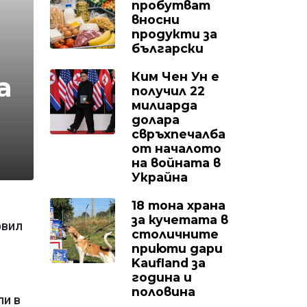
пробутват
вносни
продукти за
български
Ким Чен Ун е
а
получил 22
милиарда
долара
свръхпечалба
от началото
на войната в
Украйна
18 тона храна
за кучетата в
рвил
столичните
приюти дари
Kaufland за
година и
половина
ли в