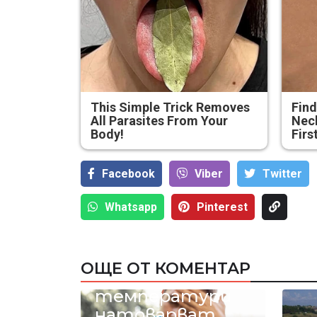
This Simple Trick Removes
Find
All Parasites From Your
Neck
Body!
Firs
Facebook
Viber
Тwitter
Whatsapp
Pinterest
ОЩЕ ОТ КОМЕНТАР
40-градусовите
температури
натоварват