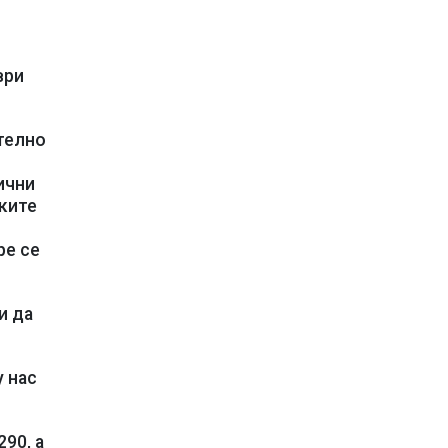
ври
телно
ични
ските
ре се
и да
 нас
90, а