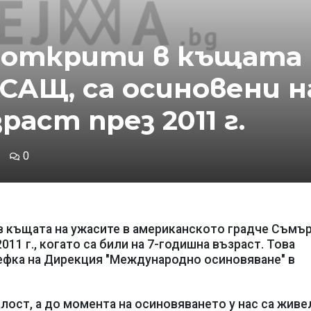
, открити в къщата
САЩ, са осиновени н
раст през 2011 г.
0
 в къщата на ужасите в американското градче Съмъ
011 г., когато са били на 7-годишна възраст. Това
ефка на Дирекция "Международно осиновяване" в
лост, а до момента на осиновяването у нас са живе