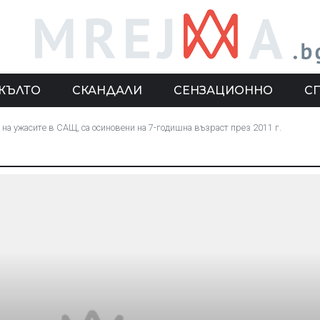
ЖЪЛТО
СКАНДАЛИ
СЕНЗАЦИОННО
С
на ужасите в САЩ, са осиновени на 7-годишна възраст през 2011 г.