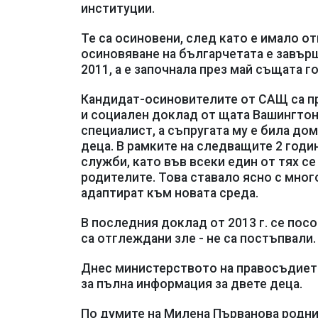
институции.
Те са осиновени, след като е имало о
осиновяване на българчетата е завър
2011, а е започнала през май същата г
Кандидат-осиновителите от САЩ са п
и социален доклад от щата Вашингтон 
специалист, а съпругата му е била до
деца. В рамките на следващите 2 годи
служби, като във всеки един от тях се
родителите. Това ставало ясно с мног
адаптират към новата среда.
В последния доклад от 2013 г. се пос
са отглеждани зле - не са постъпвали
Днес министерството на правосъдието
за пълна информация за двете деца.
По думите на Милена Първанова родните