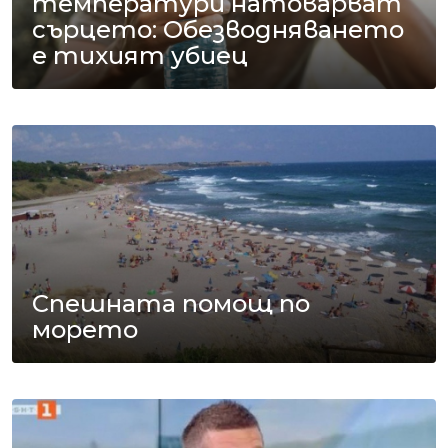
температури натоварват
сърцето: Обезводняването
е тихият убиец
Спешната помощ по
морето