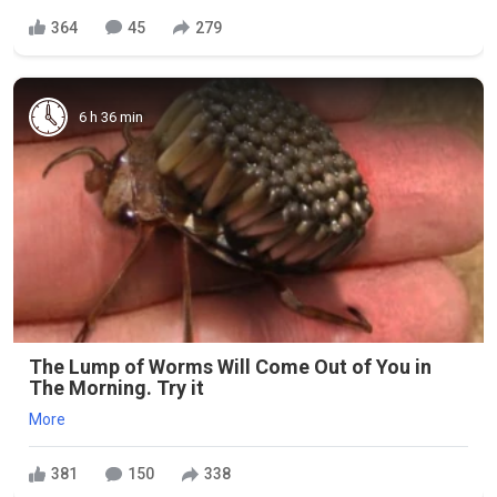
364
45
279
6 h 36 min
The Lump of Worms Will Come Out of You in
The Morning. Try it
More
381
150
338