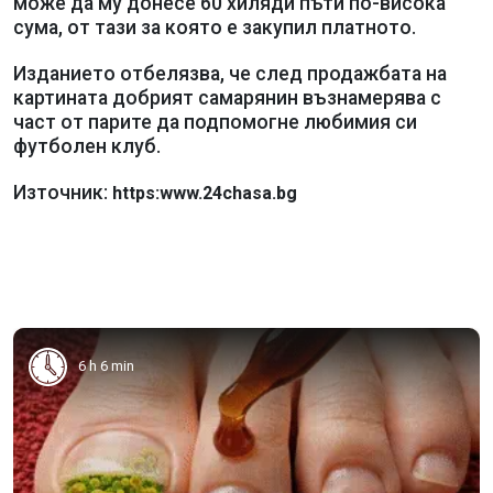
може да му донесе 60 хиляди пъти по-висока
сума, от тази за която е закупил платното.
Изданието отбелязва, че след продажбата на
картината добрият самарянин възнамерява с
част от парите да подпомогне любимия си
футболен клуб.
Източник:
https:www.24chasa.bg
6 h 6 min