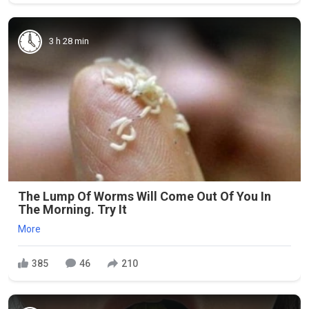
3 h 28 min
The Lump Of Worms Will Come Out Of You In
The Morning. Try It
More
385
46
210