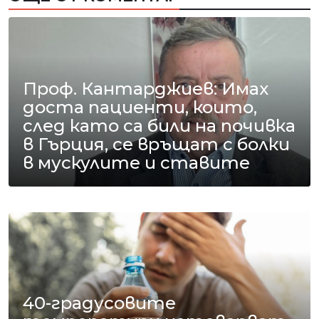
Проф. Кантарджиев: Имах
доста пациенти, които,
след като са били на почивка
в Гърция, се връщат с болки
в мускулите и ставите
40-градусовите