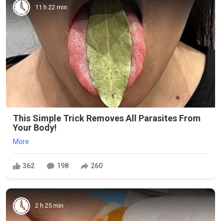
11 h 22 min
This Simple Trick Removes All Parasites From
Your Body!
More
362
198
260
2 h 25 min