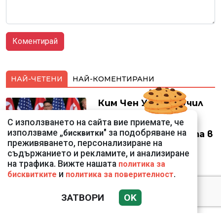
НАЙ-ЧЕТЕНИ
НАЙ-КОМЕНТИРАНИ
Ким Чен Ун е получил
22 милиарда долара
С използването на сайта вие приемате, че
свръхпечалба от
използваме „
" за подобряване на
бисквитки
началото на войната в
преживяването, персонализиране на
Украйна
съдържанието и рекламите, и анализиране
на трафика. Вижте нашата
политика за
и
.
бисквитките
политика за поверителност
Крахът на
ЗАТВОРИ
OK
националния
суверенитет в