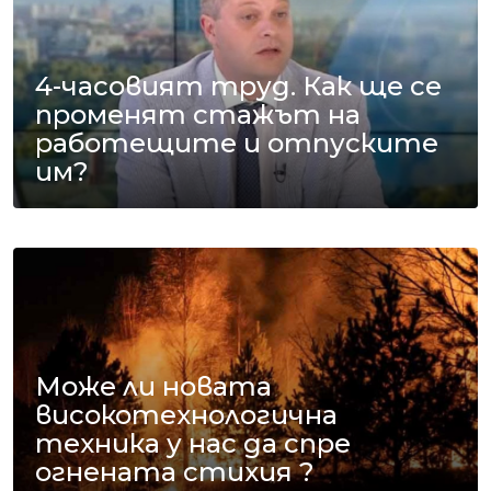
4-часовият труд. Как ще се
променят стажът на
работещите и отпуските
им?
Може ли новата
високотехнологична
техника у нас да спре
огнената стихия ?