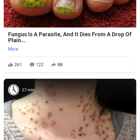
Fungus Is A Parasite, And It Dies From A Drop Of
Plain...
More
261
122
88
27 min