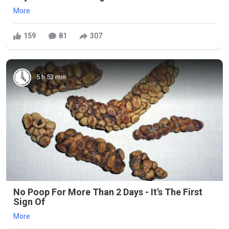
More
159
81
307
5 h 53 min
No Poop For More Than 2 Days - It's The First
Sign Of
More