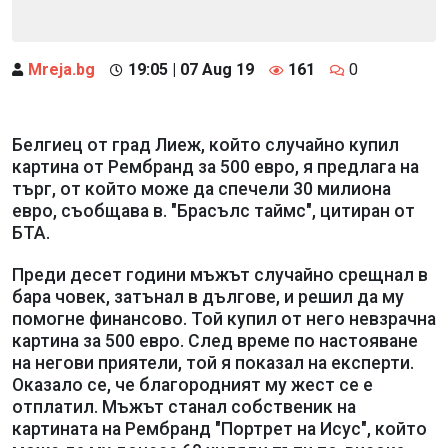
Mreja.bg
19:05 | 07 Aug 19
161
0
Белгиец от град Лиеж, който случайно купил
картина от Рембранд за 500 евро, я предлага на
търг, от който може да спечели 30 милиона
евро, съобщава в. "Брасълс таймс", цитиран от
БТА.
Преди десет години мъжът случайно срещнал в
бара човек, затънал в дългове, и решил да му
помогне финансово. Той купил от него невзрачна
картина за 500 евро. След време по настояване
на негови приятели, той я показал на експерти.
Оказало се, че благородният му жест се е
отплатил. Мъжът станал собственик на
картината на Рембранд "Портрет на Исус", който