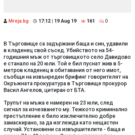
Mreja.bg
17:12 | 19 Aug 19
161
0
В Търговище са задържани баща и син, удавили
в кладенец свой съсед. Убийството на 54-
годишния мъж от търговищкото село Давидово
е станало на 20 юли. Той е бил пуснат жив в 5-
метров кладенец в обитавания от него имот,
съобщи на извънреден брифинг говорителят на
Окръжната прокуратура в Търговище прокурор
Васил Ангелов, цитиран от БТА.
Трупът на мъжа е намерен на 23 юли, след
сигнал за изчезването му. Тежкото криминално
престъпление е било изключително добре
замаскирано, за да изглежда като нещастен
случай. Установени са извършителите - баща и