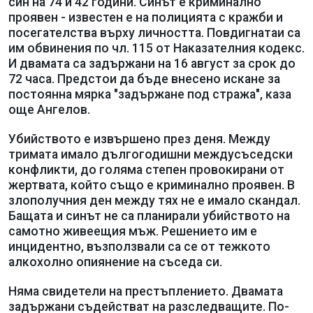
син на 74 и 42 години. Синът е криминално
проявен - известен е на полицията с кражби и
посегателства върху личността. Повдигнатаи са
им обвинения по чл. 115 от Наказателния кодекс.
И двамата са задържани на 16 август за срок до
72 часа. Предстои да бъде внесено искане за
постоянна мярка "задържане под стража", каза
още Ангелов.
Убийството е извършено през деня. Между
тримата имало дългогодишни междусъседски
конфликти, до голяма степен провокирани от
жертвата, който също е криминално проявен. В
злополучния ден между тях не е имало скандал.
Бащата и синът не са планирали убийството на
самотно живеещия мъж. Решението им е
инцидентно, възползвали са се от тежкото
алкохолно опиянение на съседа си.
Няма свидетели на престъплението. Двамата
задържани съдействат на разследващите. По-