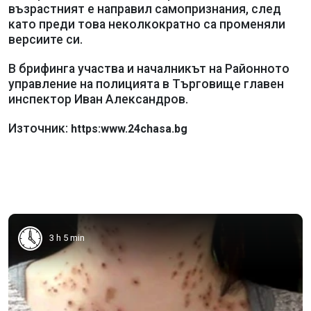
възрастният е направил самопризнания, след
като преди това неколкократно са променяли
версиите си.
В брифинга участва и началникът на Районното
управление на полицията в Търговище главен
инспектор Иван Александров.
Източник:
https:www.24chasa.bg
3 h 5 min