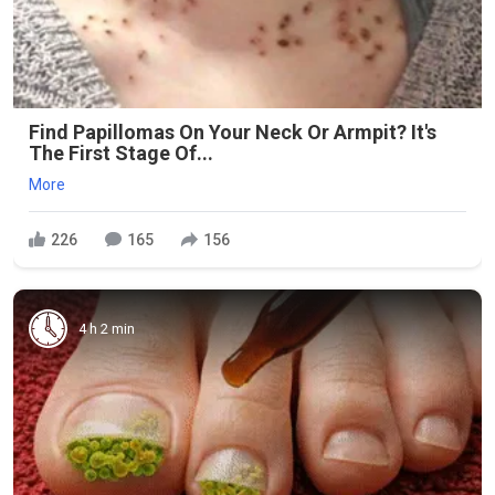
Find Papillomas On Your Neck Or Armpit? It's
The First Stage Of...
More
226
165
156
4 h 2 min