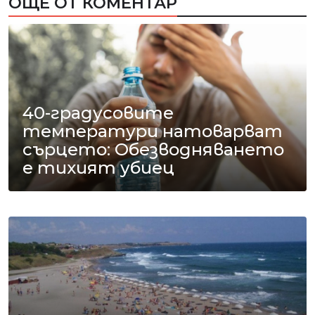
ОЩЕ ОТ КОМЕНТАР
40-градусовите
температури натоварват
сърцето: Обезводняването
е тихият убиец