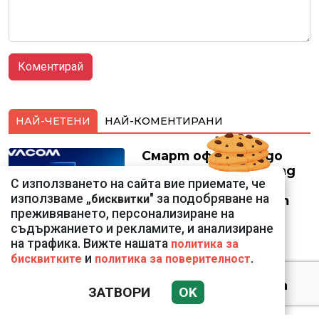
НАЙ-ЧЕТЕНИ
НАЙ-КОМЕНТИРАНИ
Смарт оферти с до
90% отстъпка за над
С използването на сайта вие приемате, че
150 устройства от
използваме „
" за подобряване на
бисквитки
Vivacom през август
преживяването, персонализиране на
съдържанието и рекламите, и анализиране
на трафика. Вижте нашата
политика за
и
.
бисквитките
политика за поверителност
Датската принцеса
ЗАТВОРИ
OK
Изабела влезе в
казармата