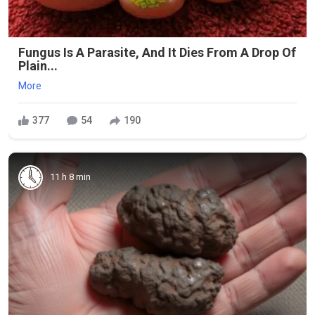
Fungus Is A Parasite, And It Dies From A Drop Of
Plain...
More
377
54
190
11 h 8 min