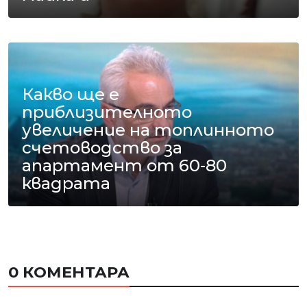
Какво ще е
приблизителното
увеличение на топлинното
счетоводство за
апартамент от 60-80
квадрата
0 КОМЕНТАРА