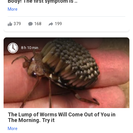
Body! The first symptom is ..
More
379
168
199
8 h 10 min
The Lump of Worms Will Come Out of You in
The Morning. Try it
More