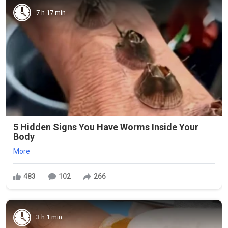
7 h 17 min
5 Hidden Signs You Have Worms Inside Your
Body
More
483
102
266
3 h 1 min