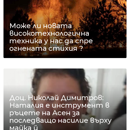
Може ли новата
високотехнологична
техника у нас да спре
огнената стихия ?
Доц. Николай Димитров:
Наталия е инструмент в
ръцете на Асен за
последващо насилие върху
майка й