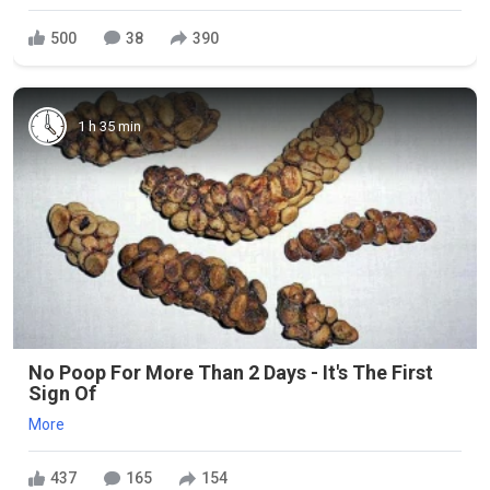
500
38
390
1 h 35 min
No Poop For More Than 2 Days - It's The First
Sign Of
More
437
165
154