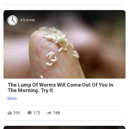
3 h 6 min
The Lump Of Worms Will Come Out Of You In
The Morning. Try It
More
395
172
188