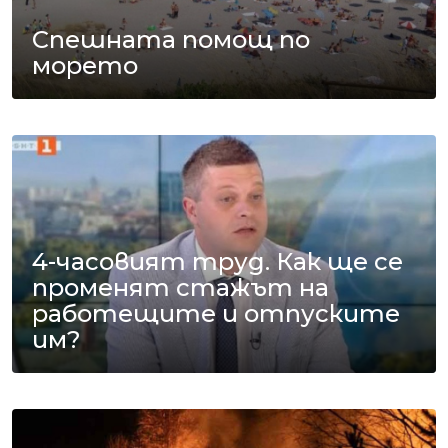
Спешната помощ по
морето
4-часовият труд. Как ще се
променят стажът на
работещите и отпуските
им?