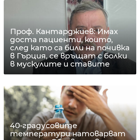
Проф. Кантарджиев: Имах
доста пациенти, които,
след като са били на почивка
в Гърция, се връщат с болки
в мускулите и ставите
40-градусовите
температури натоварват