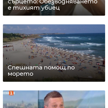
сърцето: Обезводняването
е тихият убиец
Спешната помощ по
морето