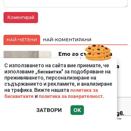
НАЙ-ЧЕТЕНИ
НАЙ-КОМЕНТИРАНИ
Ето го съпруга на
неадекватната
С използването на сайта вие приемате, че
външна министърка
използваме „
" за подобряване на
бисквитки
Велислава Петрова
преживяването, персонализиране на
съдържанието и рекламите, и анализиране
на трафика. Вижте нашата
политика за
и
.
бисквитките
политика за поверителност
Николай Попов за
ЗАТВОРИ
OK
фалшивия пиар на адв.
Димитър Марковски:
ТОЗИ ЧОВЕК Е