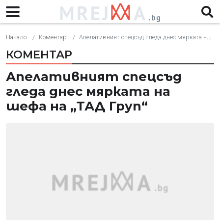
Начало
Коментар
Апелативният спецсъд гледа днес мярката на шефа на „ТАД Груп“
КОМЕНТАР
Апелативният спецсъд
гледа днес мярката на
шефа на „ТАД Груп“