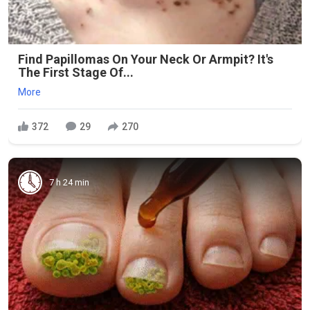
Find Papillomas On Your Neck Or Armpit? It's
The First Stage Of...
More
372
29
270
7 h 24 min