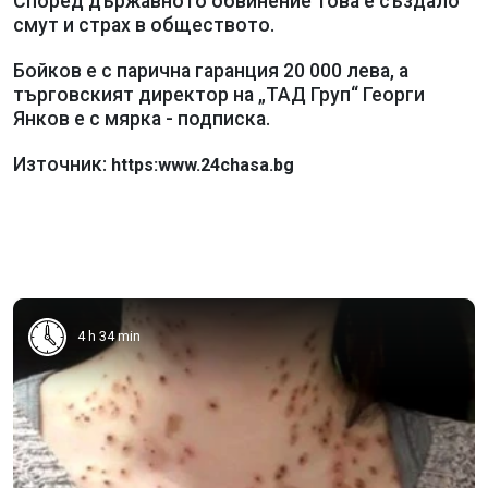
Според държавното обвинение това е създало
смут и страх в обществото.
Бойков е с парична гаранция 20 000 лева, а
търговският директор на „ТАД Груп“ Георги
Янков е с мярка - подписка.
Източник:
https:www.24chasa.bg
4 h 34 min