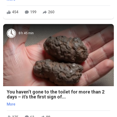
454
199
260
8 h 45 min
You haven’t gone to the toilet for more than 2
days – it's the first sign of...
More