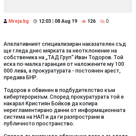
Mreja.bg
12:03 | 08 Aug 19
126
0
Апелативният специализиран наказателен съд
ще гледа днес мярката за неотклонение на
собственика на „ТАД Груп“ Иван Тодоров. Той
иска по-малка гаранция от наложените му 100
000 лева, а прокуратурата - постоянен арест,
предава БНР.
Тодоров е обвинен в подбудителство към
кибертероризъм. Според прокуратурата той е
накарал Кристиян Бойков да копира
нерегламентирано данни от информационната
система на НАП и да ги разпространи в
публичното пространство.