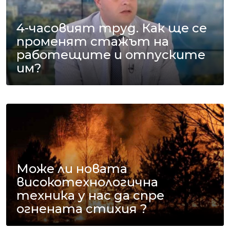
4-часовият труд. Как ще се
променят стажът на
работещите и отпуските
им?
Може ли новата
високотехнологична
техника у нас да спре
огнената стихия ?