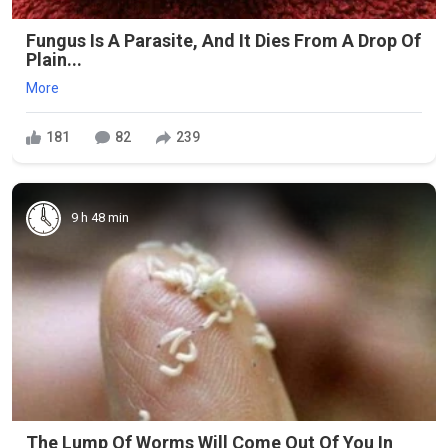
Fungus Is A Parasite, And It Dies From A Drop Of
Plain...
More
181
82
239
9 h 48 min
The Lump Of Worms Will Come Out Of You In