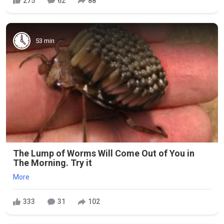
275
62
88
53 min
The Lump of Worms Will Come Out of You in
The Morning. Try it
More
333
31
102