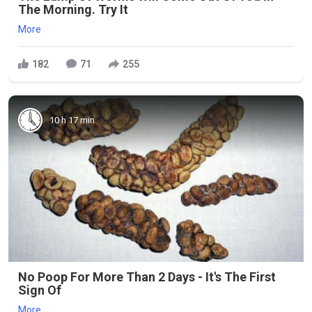
The Morning. Try It
More
182
71
255
10 h 17 min
No Poop For More Than 2 Days - It's The First
Sign Of
More