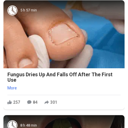
5 h 57 min
Fungus Dries Up And Falls Off After The First
Use
More
257
84
301
8 h 48 min