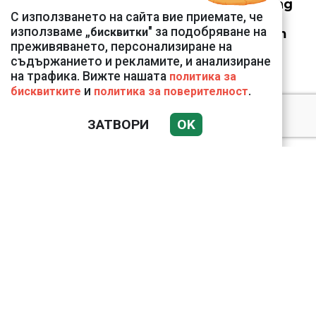
90% отстъпка за над
С използването на сайта вие приемате, че
150 устройства от
използваме „
" за подобряване на
бисквитки
Vivacom през август
преживяването, персонализиране на
съдържанието и рекламите, и анализиране
на трафика. Вижте нашата
политика за
и
.
бисквитките
политика за поверителност
Подводни кадри от
ЗАТВОРИ
OK
Корфу разкриха
тревожна картина
Веригите пробутват
вносни продукти за
български