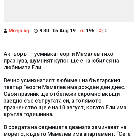
Mreja.bg
9:30 | 05 Aug 19
196
0
Актьорът - усмивка Георги Мамалев тихо
празнува, шумният купон ще е на юбилея на
любимата Ели
Вечно усмихнатият любимец на българския
театър Георги Мамалев има рожден ден днес.
Своя празник ще отбележи скромно вкъщи
заедно със съпругата си, а голямото
празненство ще е на 10 август, когато Ели има
кръгла годишнина.
В средата на седмицата двамата заминават на
морето, където Мамалев има апартамент. “Сега