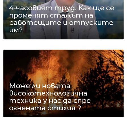
4-часовият труд. Как ще се
променят стажът на
работещите и отпуските
им?
Може ли новата
високотехнологична
техника у нас да спре
огнената стихия ?