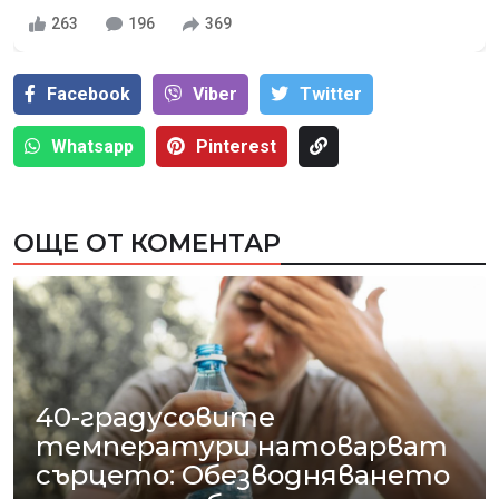
263
196
369
Facebook
Viber
Тwitter
Whatsapp
Pinterest
ОЩЕ ОТ КОМЕНТАР
40-градусовите
температури натоварват
сърцето: Обезводняването