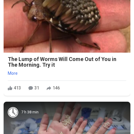
The Lump of Worms Will Come Out of You in
The Morning. Try it
More
413
31
146
7 h 38 min