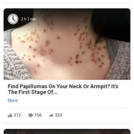
2 h 7 min
Find Papillomas On Your Neck Or Armpit? It's
The First Stage Of...
More
312
156
263