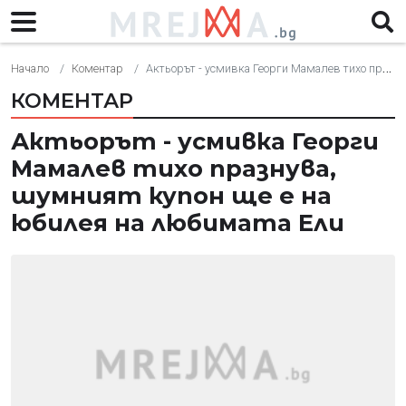
Начало
Коментар
Актьорът - усмивка Георги Мамалев тихо празнува, шумният купон ще е на юбилея на любимата Ели
КОМЕНТАР
Актьорът - усмивка Георги
Мамалев тихо празнува,
шумният купон ще е на
юбилея на любимата Ели