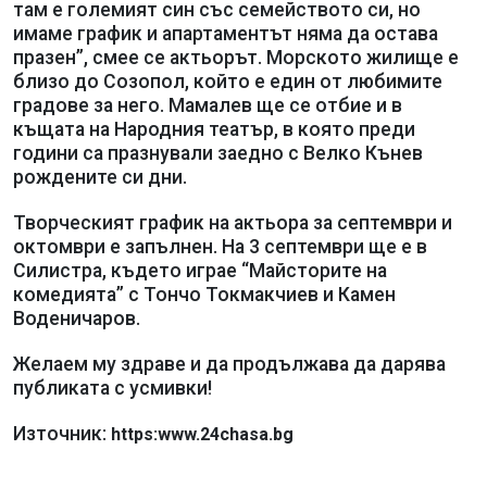
там е големият син със семейството си, но
имаме график и апартаментът няма да остава
празен”, смее се актьорът. Морското жилище е
близо до Созопол, който е един от любимите
градове за него. Мамалев ще се отбие и в
къщата на Народния театър, в която преди
години са празнували заедно с Велко Кънев
рождените си дни.
Творческият график на актьора за септември и
октомври е запълнен. На 3 септември ще е в
Силистра, където играе “Майсторите на
комедията” с Тончо Токмакчиев и Камен
Воденичаров.
Желаем му здраве и да продължава да дарява
публиката с усмивки!
Източник:
https:www.24chasa.bg