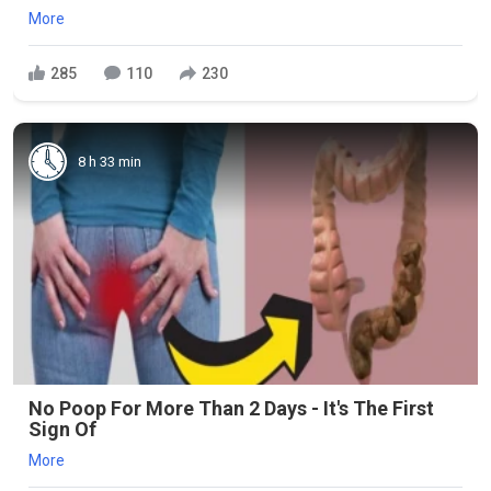
More
285
110
230
8 h 33 min
No Poop For More Than 2 Days - It's The First
Sign Of
More