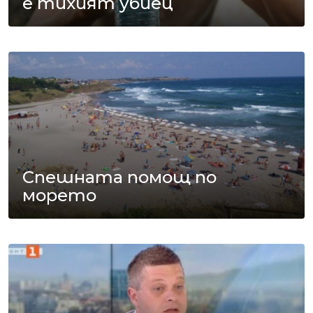
е тихият убиец
Спешната помощ по
морето