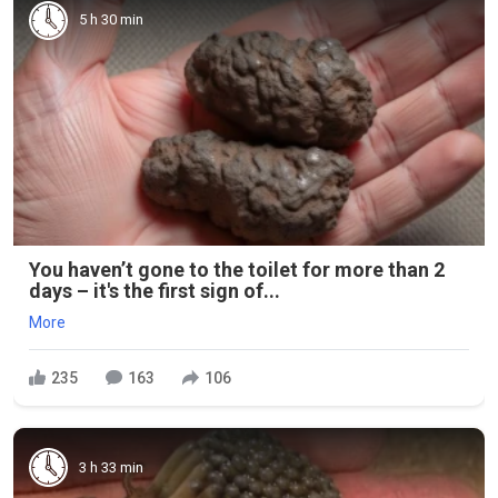
5 h 30 min
You haven’t gone to the toilet for more than 2
days – it's the first sign of...
More
235
163
106
3 h 33 min