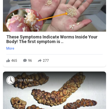
These Symptoms Indicate Worms Inside Your
Body! The first symptom is ..
More
465
96
277
10 h 21 min