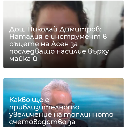
Доц. Николай Димитров:
Наталия е инструмент в
ръцете на Асен за
последващо насилие върху
майка й
Какво ще е
приблизителното
увеличение на топлинното
счетоводство за