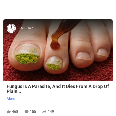
6 h 36 min
Fungus Is A Parasite, And It Dies From A Drop Of
Plain...
More
468
155
149