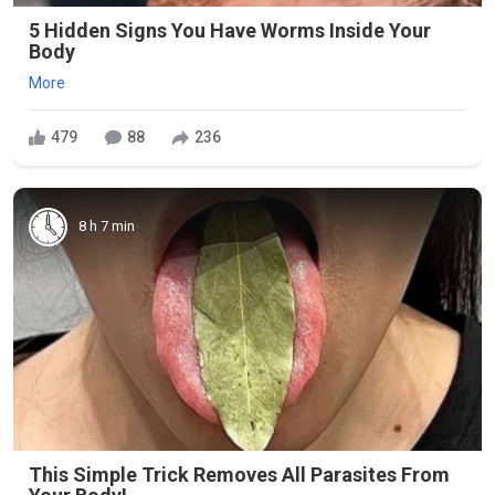
5 Hidden Signs You Have Worms Inside Your
Body
More
479
88
236
8 h 7 min
This Simple Trick Removes All Parasites From