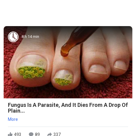
8 h 14 min
Fungus Is A Parasite, And It Dies From A Drop Of
Plain...
More
493
89
337