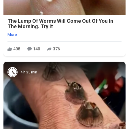
The Lump Of Worms Will Come Out Of You In
The Morning. Try It
More
408
140
376
4 h 35 min