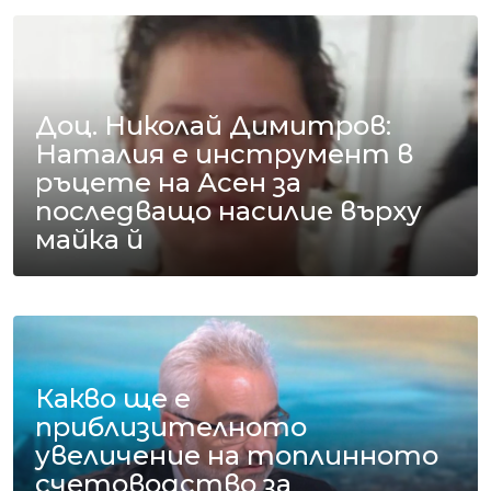
Доц. Николай Димитров:
Наталия е инструмент в
ръцете на Асен за
последващо насилие върху
майка й
Какво ще е
приблизителното
увеличение на топлинното
счетоводство за