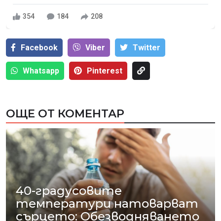
354
184
208
Facebook
Viber
Тwitter
Whatsapp
Pinterest
ОЩЕ ОТ КОМЕНТАР
40-градусовите
температури натоварват
сърцето: Обезводняването