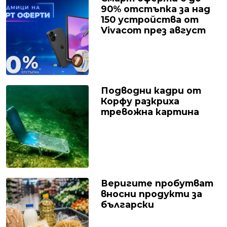
90% отстъпка за над
150 устройства от
Vivacom през август
Подводни кадри от
Корфу разкриха
тревожна картина
Веригите пробутват
вносни продукти за
български