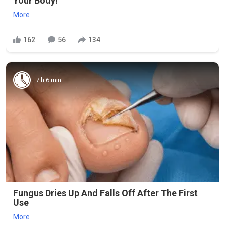
Your Body!
More
162
56
134
7 h 6 min
Fungus Dries Up And Falls Off After The First
Use
More