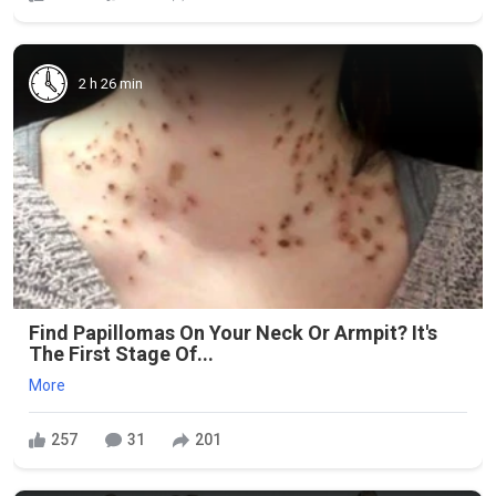
2 h 26 min
Find Papillomas On Your Neck Or Armpit? It's
The First Stage Of...
More
257
31
201