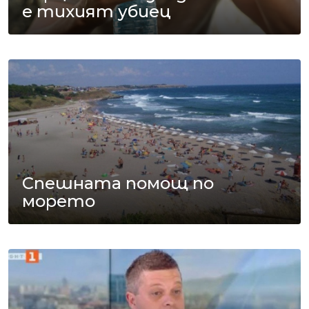
е тихият убиец
Спешната помощ по
морето