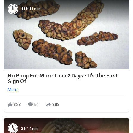
11 h 11 min
No Poop For More Than 2 Days - It's The First
Sign Of
More
328
51
388
2 h 14 min