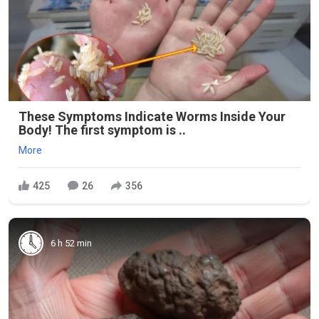
These Symptoms Indicate Worms Inside Your
Body! The first symptom is ..
More
425
26
356
6 h 52 min