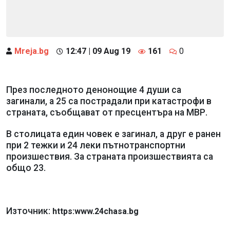
Mreja.bg
12:47 | 09 Aug 19
161
0
През последното денонощие 4 души са
загинали, а 25 са пострадали при катастрофи в
страната, съобщават от пресцентъра на МВР.
В столицата един човек е загинал, а друг е ранен
при 2 тежки и 24 леки пътнотранспортни
произшествия. За страната произшествията са
общо 23.
Източник:
https:www.24chasa.bg