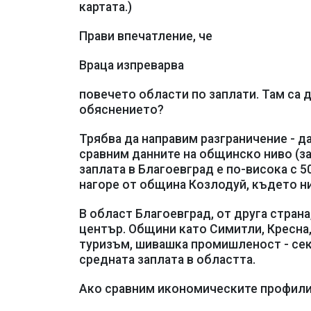
картата.)
Прави впечатление, че
Враца изпреварва
повечето области по заплати. Там са д
обяснението?
Трябва да направим разграничение - да
сравним данните на общинско ниво (за 
заплата в Благоевград е по-висока с 5
нагоре от община Козлодуй, където ни
В област Благоевград, от друга стран
център. Общини като Симитли, Кресна,
туризъм, шивашка промишленост - сек
средната заплата в областта.
Ако сравним икономическите профили 