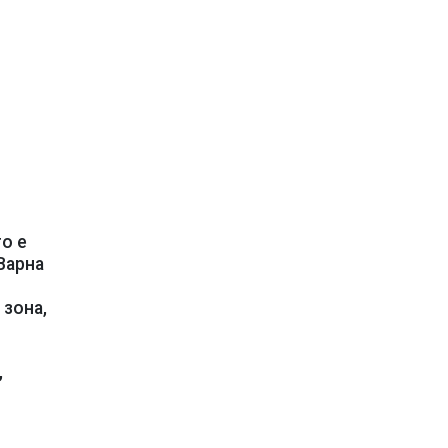
о е
Варна
 зона,
,