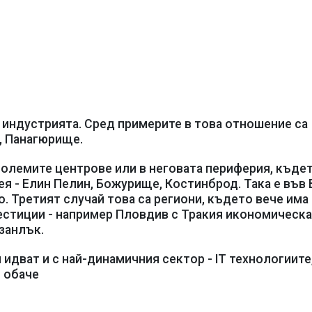
 индустрията. Сред примерите в това отношение са
, Панагюрище.
-големите центрове или в неговата периферия, къдет
ея - Елин Пелин, Божурище, Костинброд. Така е във 
о. Третият случай това са региони, където вече има
естиции - например Пловдив с Тракия икономическа
занлък.
идват и с най-динамичния сектор - IT технологиите
й обаче