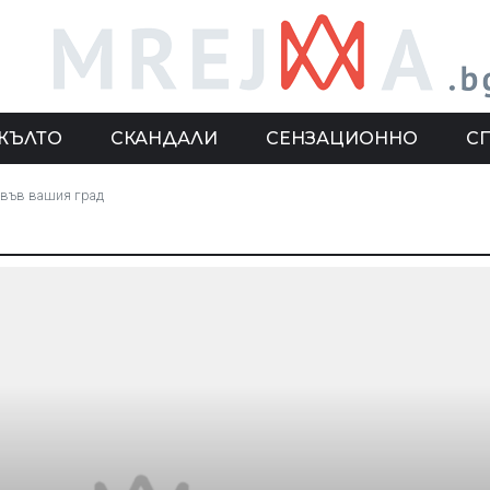
ЖЪЛТО
СКАНДАЛИ
СЕНЗАЦИОННО
С
е във вашия град