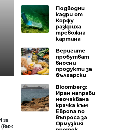
Подводни
кадри от
Корфу
разкриха
тревожна
картина
Веригите
пробутват
вносни
продукти за
български
Bloomberg:
Иран направи
неочаквана
крачка към
Европа по
въпроса за
И за
Ормузкия
. (Виж
проток