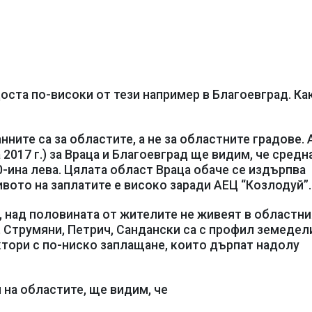
оста по-високи от тези например в Благоевград. Ка
нните са за областите, а не за областните градове. 
2017 г.) за Враца и Благоевград ще видим, че средн
0-ина лева. Цялата област Враца обаче се издърпва
вото на заплатите е високо заради АЕЦ “Козлодуй”.
а, над половината от жителите не живеят в областни
 Струмяни, Петрич, Сандански са с профил земедел
тори с по-ниско заплащане, които дърпат надолу
на областите, ще видим, че