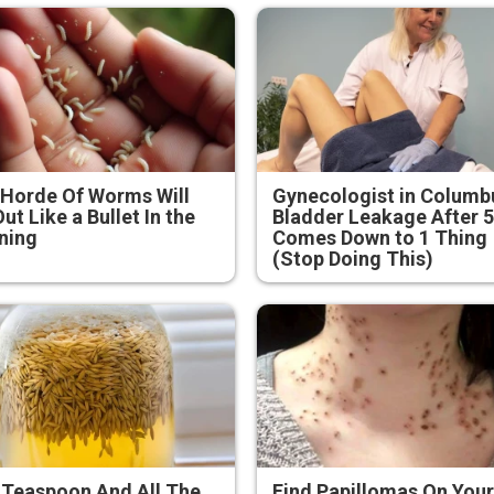
Horde Of Worms Will
Gynecologist in Columb
Out Like a Bullet In the
Bladder Leakage After 
ning
Comes Down to 1 Thing
(Stop Doing This)
 Teaspoon And All The
Find Papillomas On You