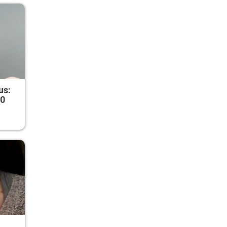
us:
50
r