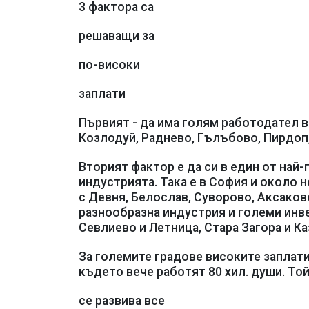
3 фактора са
решаващи за
по-високи
заплати
Първият - да има голям работодател в
Козлодуй, Раднево, Гълъбово, Пирдоп
Вторият фактор е да си в един от най
индустрията. Така е в София и около н
с Девня, Белослав, Суворово, Аксаков
разнообразна индустрия и големи инв
Севлиево и Летница, Стара Загора и Ка
За големите градове високите заплати 
където вече работят 80 хил. души. То
се развива все