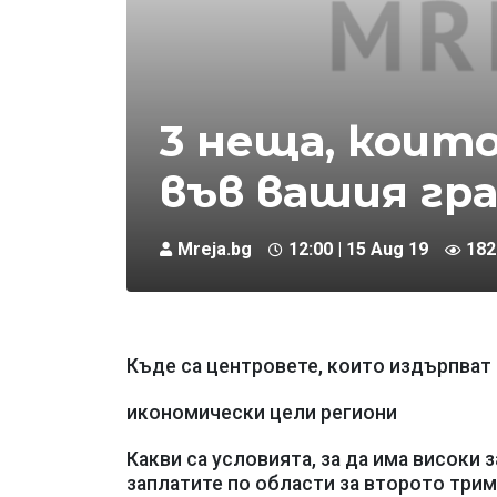
3 неща, коит
във вашия гр
Mreja.bg
12:00 | 15 Aug 19
182
Къде са центровете, които издърпват
икономически цели региони
Какви са условията, за да има високи 
заплатите по области за второто триме