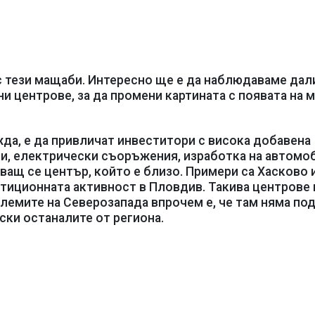
 с тези мащаби. Интересно ще е да наблюдаваме дали
и центрове, за да промени картината с появата на 
жда, е да привличат инвеститори с висока добавена
и, електрически съоръжения, изработка на автомо
иващ се център, който е близо. Примери са Хасково 
тиционната активност в Пловдив. Такива центрове
лемите на Северозапада впрочем е, че там няма по
ски останалите от региона.