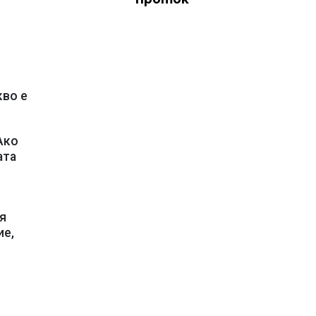
кво е
Ако
ата
я
ие,