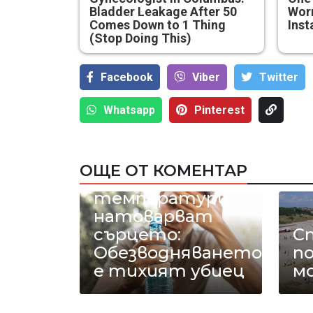
Bladder Leakage After 50
Worm
Comes Down to 1 Thing
Inst
(Stop Doing This)
Facebook
Viber
Тwitter
Whatsapp
Pinterest
ОЩЕ ОТ КОМЕНТАР
40-градусовите
температури
натоварват
сърцето:
С
Обезводняването
п
е тихият убиец
м
До
Д
Н