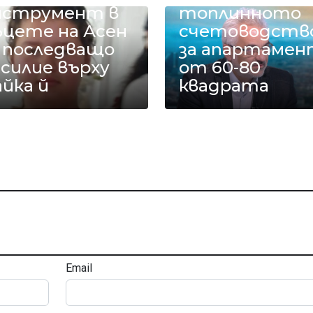
нструмент в
топлинното
ъцете на Асен
счетоводств
а последващо
за апартамен
силие върху
от 60-80
йка й
квадрата
Email