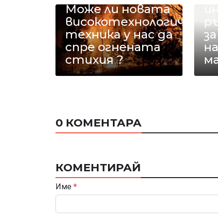
Може ли новата
и
високотехнологична
р
техника у нас да
з
спре огнената
на
стихия ?
ма
0 КОМЕНТАРА
КОМЕНТИРАЙ
Име
*