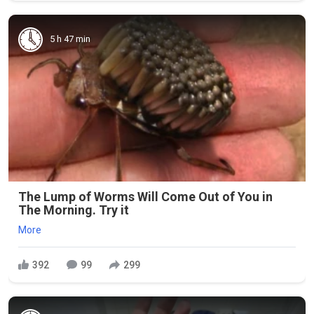
5 h 47 min
The Lump of Worms Will Come Out of You in
The Morning. Try it
More
392
99
299