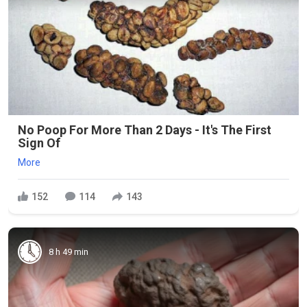
No Poop For More Than 2 Days - It's The First
Sign Of
More
152
114
143
8 h 49 min