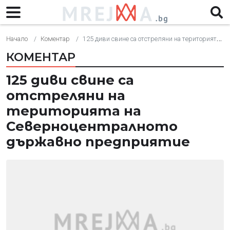
Начало
Коментар
125 диви свине са отстреляни на територията на Северноцентралното държавно предприятие
КОМЕНТАР
125 диви свине са
отстреляни на
територията на
Северноцентралното
държавно предприятие