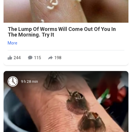
The Lump Of Worms Will Come Out Of You In
The Morning. Try It
More
244
115
198
9 h 28 min