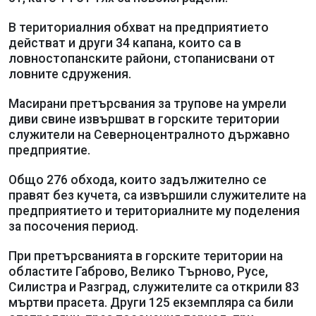
В териториалния обхват на предприятието
действат и други 34 капана, които са в
ловностопанските райони, стопанисвани от
ловните сдружения.
Масирани претърсвания за трупове на умрели
диви свине извършват в горските територии
служители на Северноцентралното държавно
предприятие.
Общо 276 обхода, които задължително се
правят без кучета, са извършили служителите на
предприятието и териториалните му поделения
за посочения период.
При претърсванията в горските територии на
областите Габрово, Велико Търново, Русе,
Силистра и Разград, служителите са открили 83
мъртви прасета. Други 125 екземпляра са били