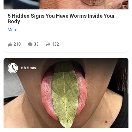
5 Hidden Signs You Have Worms Inside Your
Body
More
210
33
132
8 h 5 min