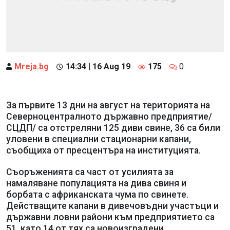
Mreja.bg
14:34 | 16 Aug 19
175
0
За първите 13 дни на август на територията на
Северноцентралното държавно предприятие/
СЦДП/ са отстреляни 125 диви свине, 36 са били
уловени в специални стационарни капани,
съобщиха от пресцентъра на институцията.
Съоръженията са част от усилията за
намаляване популацията на дива свиня и
борбата с африканската чума по свинете.
Действащите капани в дивечовъдни участъци и
държавни ловни райони към предприятието са
51, като 14 от тях са новоизградени.