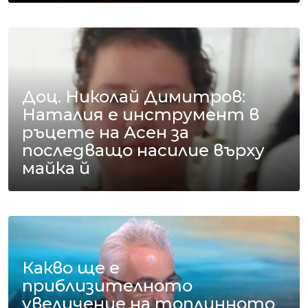
Доц. Николай Димитров:
Наталия е инструмент в
ръцете на Асен за
последващо насилие върху
майка й
Какво ще е
приблизителното
увеличение на топлинното