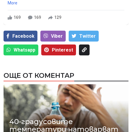
More
169
169
129
Facebook
Viber
Тwitter
Whatsapp
Pinterest
ОЩЕ ОТ КОМЕНТАР
40-градусовите
температури натоварват