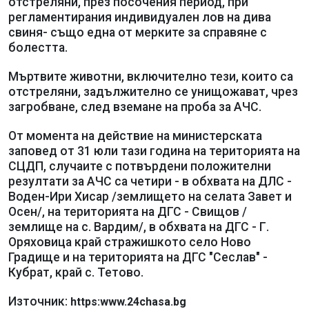
отстреляни, през посочения период, при
регламентирания индивидуален лов на дива
свиня- също една от мерките за справяне с
болестта.
Мъртвите животни, включително тези, които са
отстреляни, задължително се унищожават, чрез
загробване, след вземане на проба за АЧС.
От момента на действие на министерската
заповед от 31 юли тази година на територията на
СЦДП, случаите с потвърдени положителни
резултати за АЧС са четири - в обхвата на ДЛС -
Воден-Ири Хисар /землището на селата Завет и
Осен/, на територията на ДГС - Свищов /
землище на с. Вардим/, в обхвата на ДГС - Г.
Оряховица край стражишкото село Ново
Градище и на територията на ДГС "Сеслав" -
Кубрат, край с. Тетово.
Източник:
https:www.24chasa.bg