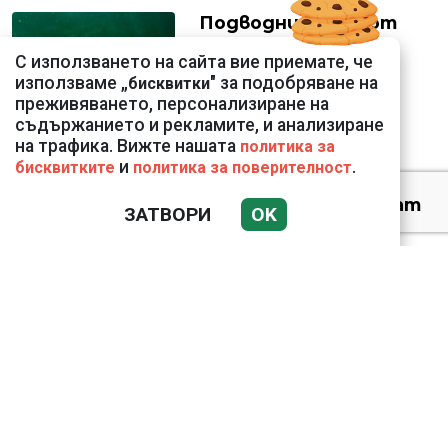
Подводни кадри от
Корфу разкриха
С използването на сайта вие приемате, че
тревожна картина
използваме „
" за подобряване на
бисквитки
преживяването, персонализиране на
съдържанието и рекламите, и анализиране
на трафика. Вижте нашата
политика за
и
.
бисквитките
политика за поверителност
Веригите пробутват
ЗАТВОРИ
OK
вносни продукти за
български
18 тона храна за
кучетата в
столичните приюти