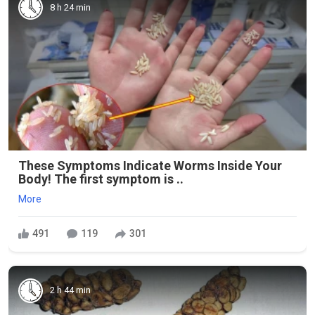
8 h 24 min
These Symptoms Indicate Worms Inside Your
Body! The first symptom is ..
More
491
119
301
2 h 44 min