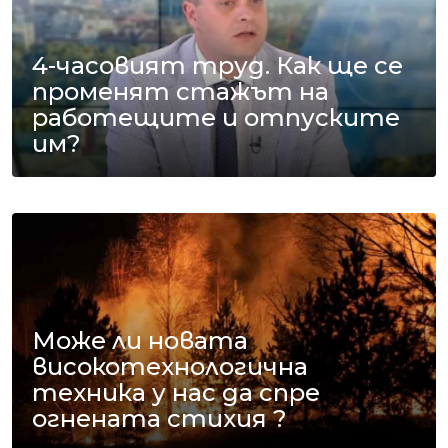
4-часовият труд. Как ще се
променят стажът на
работещите и отпуските
им?
Може ли новата
високотехнологична
техника у нас да спре
огнената стихия ?