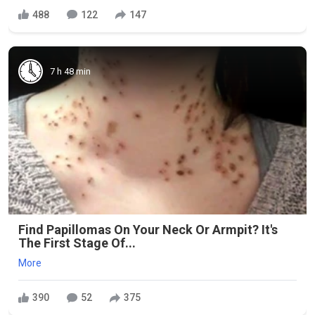
488
122
147
7 h 48 min
Find Papillomas On Your Neck Or Armpit? It's
The First Stage Of...
More
390
52
375