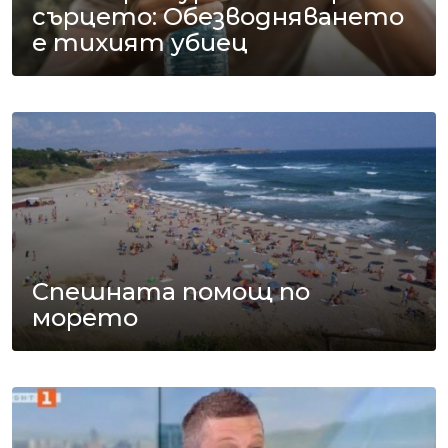
сърцето: Обезводняването
е тихият убиец
Спешната помощ по
морето