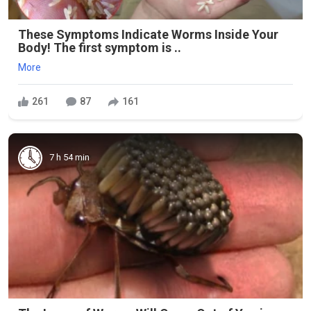
These Symptoms Indicate Worms Inside Your
Body! The first symptom is ..
More
261
87
161
7 h 54 min