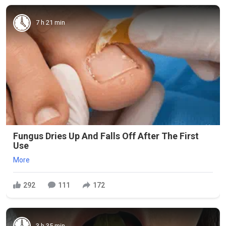
7 h 21 min
Fungus Dries Up And Falls Off After The First
Use
More
292
111
172
3 h 35 min