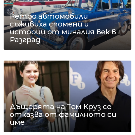
Ретро автомобили
съживиха спомени и
истории от миналия век в
Разград
Дъщерята на Том Круз се
отказва от фамилното си
име