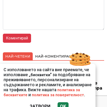
НАЙ-ЧЕТЕНИ
НАЙ-КОМЕНТИРАНИ
Най-близкото
С използването на сайта вие приемате, че
прелитане в
използваме „
" за подобряване на
бисквитки
историята:
преживяването, персонализиране на
Космически кораб се
съдържанието и рекламите, и анализиране
доближи на 400 метра
на трафика. Вижте нашата
политика за
до астероид
и
.
бисквитките
политика за поверителност
ЗАТВОРИ
OK