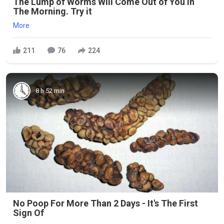
The Lump of Worms Will Come Out of You in
The Morning. Try it
More
211
76
224
8 h 52 min
No Poop For More Than 2 Days - It's The First
Sign Of