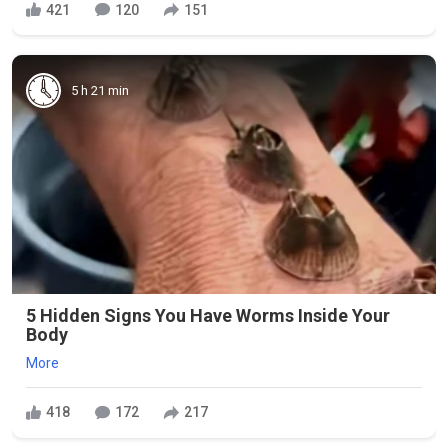
421
120
151
5 h 21 min
5 Hidden Signs You Have Worms Inside Your
Body
More
418
172
217