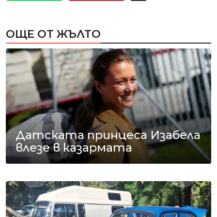
ОЩЕ ОТ ЖЪЛТО
Датската принцеса Изабела
влезе в казармата