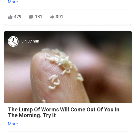
More
479
181
301
3 h 37 min
The Lump Of Worms Will Come Out Of You In
The Morning. Try It
More