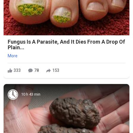
Fungus Is A Parasite, And It Dies From A Drop Of
Plain...
More
333
78
153
10 h 43 min