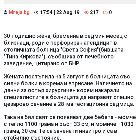
Mreja.bg
17:54 | 22 Aug 19
217
0
30-годишно жена, бременна в седмия месец с
близнаци, роди с перфориран апендицит в
столичната болница "Света София"(бившата
"Тина Киркова"), съобщиха от лечебното
заведение, цитирано от БНР.
Жената постъпила на 5 август в болницата със
силни болки в корема и втрисане. Наличието на
данни за остър хирургичен корем накарали
специалистите в болницата да направят спешно
цезарово сечение в 28-ма гестационна седмица.
Така на бял свят се появяват две бебета - момче
с тегло 1100 грама и ръст 33 см, и момиче - 1030
грама, 30 см. Те са заченати инвитро и са в
стабилно състояние.