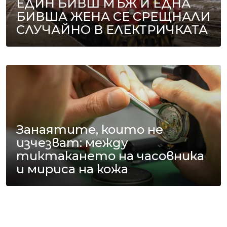
ЕДИН БИВШ МЪЖ И ЕДНА
БИВША ЖЕНА СЕ СРЕЩНАЛИ
СЛУЧАЙНО В ЕЛЕКТРИЧКАТА
Занаятите, които не
изчезват: между
тиктакането на часовника
и мириса на кожа