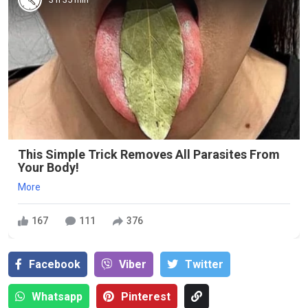
This Simple Trick Removes All Parasites From
Your Body!
More
167
111
376
Facebook
Viber
Тwitter
Whatsapp
Pinterest