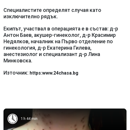
Специалистите определят случая като
изключително рядък.
Екипът, участвал в операцията е в състав: д-р
Антон Баев, акушер-гинеколог, д-р Красимир
Недялков, началник на Първо отделение по
гинекология, д-р Екатерина Гилева,
анестезиолог и специализант д-р Лина
Минковска.
Източник:
https:www.24chasa.bg
1 h 44 min