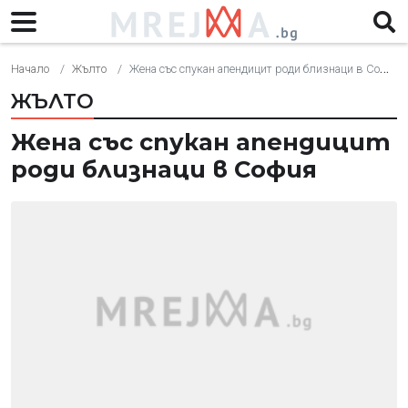
Начало
Жълто
Жена със спукан апендицит роди близнаци в София
ЖЪЛТО
Жена със спукан апендицит
роди близнаци в София