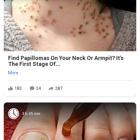
Find Papillomas On Your Neck Or Armpit? It's
The First Stage Of...
More
183
34
287
3 h 45 min