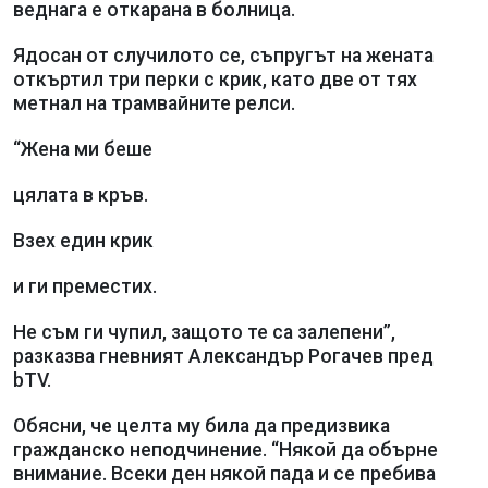
веднага е откарана в болница.
Ядосан от случилото се, съпругът на жената
откъртил три перки с крик, като две от тях
метнал на трамвайните релси.
“Жена ми беше
цялата в кръв.
Взех един крик
и ги преместих.
Не съм ги чупил, защото те са залепени”,
разказва гневният Александър Рогачев пред
bTV.
Обясни, че целта му била да предизвика
гражданско неподчинение. “Някой да обърне
внимание. Всеки ден някой пада и се пребива