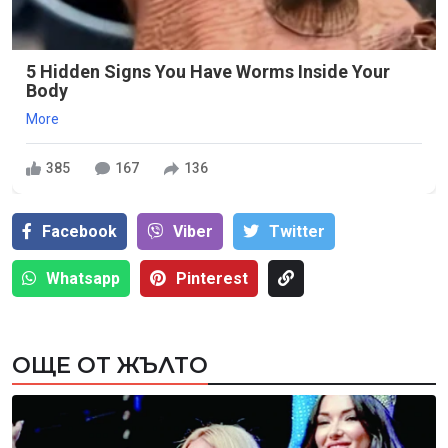
5 Hidden Signs You Have Worms Inside Your
Body
More
385
167
136
Facebook
Viber
Тwitter
Whatsapp
Pinterest
ОЩЕ ОТ ЖЪЛТО