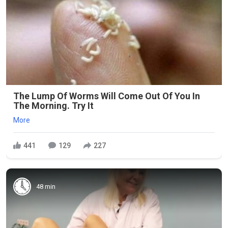
The Lump Of Worms Will Come Out Of You In
The Morning. Try It
More
441
129
227
48 min