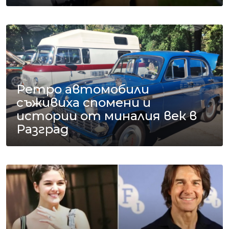
Ретро автомобили
съживиха спомени и
истории от миналия век в
Разград