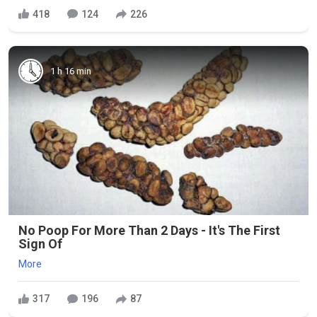
418
124
226
1 h 16 min
No Poop For More Than 2 Days - It's The First
Sign Of
More
317
196
87