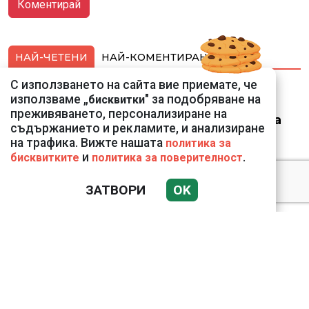
НАЙ-ЧЕТЕНИ
НАЙ-КОМЕНТИРАНИ
С използването на сайта вие приемате, че
Ето го съпруга на
използваме „
" за подобряване на
бисквитки
неадекватната
преживяването, персонализиране на
външна министърка
съдържанието и рекламите, и анализиране
Велислава Петрова
на трафика. Вижте нашата
политика за
и
.
бисквитките
политика за поверителност
ЗАТВОРИ
OK
Николай Попов за
фалшивия пиар на адв.
Димитър Марковски:
ТОЗИ ЧОВЕК Е
УНИКАЛЕН РОБИН ХУД