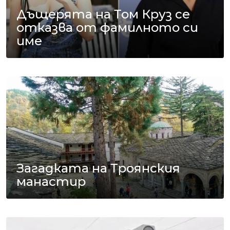
Дъщерята на Том Круз се
отказва от фамилното си
име
Загадката на Троянския
манастир