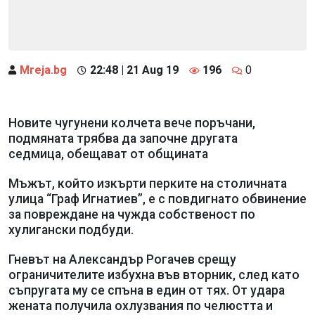
Mreja.bg
22:48 | 21 Aug 19
196
0
Новите чугунени колчета вече поръчани,
подмяната трябва да започне другата
седмица, обещават от общината
Мъжът, който изкърти перките на столичната
улица “Граф Игнатиев”, е с повдигнато обвинение
за повреждане на чужда собственост по
хулигански подбуди.
Гневът на Александър Рогачев срещу
ограничителите избухна във вторник, след като
съпругата му се спъна в един от тях. От удара
жената получила охлузвания по челюстта и