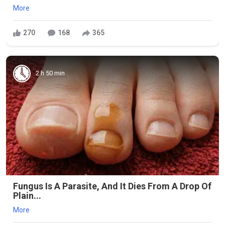
More
270
168
365
2 h 50 min
Fungus Is A Parasite, And It Dies From A Drop Of
Plain...
More