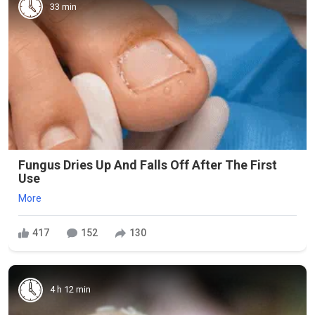
33 min
Fungus Dries Up And Falls Off After The First
Use
More
417
152
130
4 h 12 min