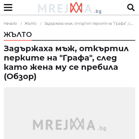
Начало
Жълто
Задържаха мъж, откъртил перките на "Графа", след като жена му се пребила (Обзор)
ЖЪЛТО
Задържаха мъж, откъртил
перките на "Графа", след
като жена му се пребила
(Обзор)