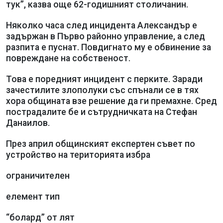
тук”, казва още 62-годишният столичанин.
Няколко часа след инцидента Александър е
задържан в Първо районно управление, а след
разпита е пуснат. Повдигнато му е обвинение за
повреждане на собственост.
Това е поредният инцидент с перките. Заради
зачестилите злополуки със спънали се в тях
хора общината взе решение да ги премахне. Сред
пострадалите бе и сътрудничката на Стефан
Данаилов.
През април общинският експертен съвет по
устройство на територията избра
ограничителен
елемент тип
“болард” от лят