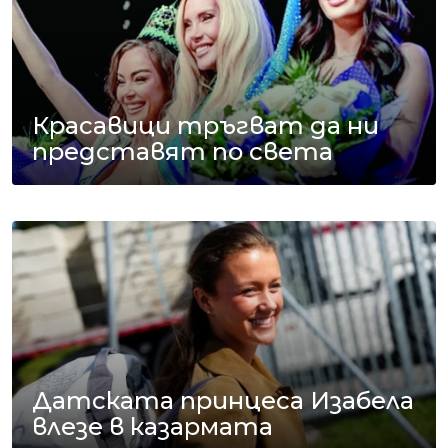
Красавици тръгват да ни
представят по света
Датската принцеса Изабела
влезе в казармата