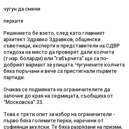
чугун да смени
перките
Решението бе взето, след като главният
архитект Здравко Здравков, общински
съветници, експерти и представители на СДВР
отидоха на място да проверят дали колчета
(т.нар. боларди) или “габърчета” ще са по-
добрият вариант за улицата. Чугунените колчета
бяха поръчани и вече са пристигнали първите
партиди.
Очаква се подмяната на ограничителите да
започне до края на седмицата, съобщиха от
“Московска” 33.
Това е трети опит за избор на ограничители -
първо бяха големите перки, наречени от
софиянци акулски. Те бяха разрязани на призми,