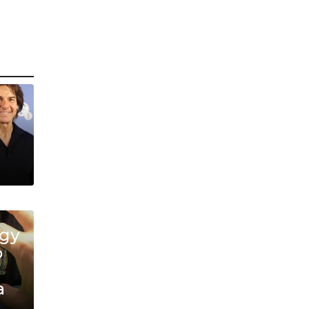
ду
о
а