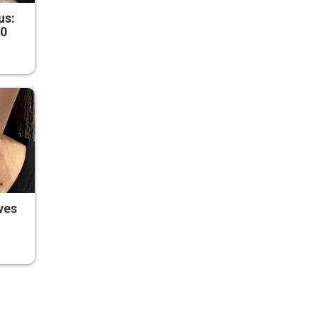
us:
50
ves