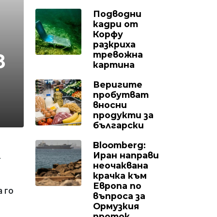
Подводни
кадри от
Корфу
разкриха
тревожна
в
картина
Веригите
пробутват
вносни
продукти за
български
Bloomberg:
Иран направи
т
неочаквана
крачка към
Европа по
а го
въпроса за
Ормузкия
проток