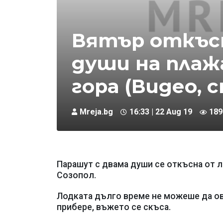
Вятър откъсн
души на плажа
гора (Видео, 
Mreja.bg
16:33 | 22 Aug 19
189
Парашут с двама души се откъсна от ло
Созопол.
Лодката дълго време не можеше да ов
прибере, въжето се скъса.