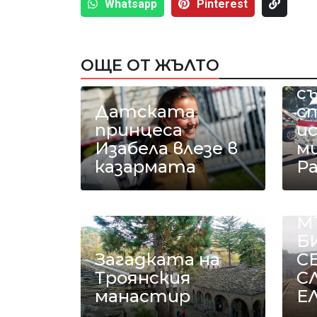
Whatsapp
Pinterest
Р
ОЩЕ ОТ ЖЪЛТО
а
с
Датската
с
принцеса
и
Изабела влезе в
ми
казармата
Р
Е
М
Б
Загадката на
С
Троянския
С
манастир
Е