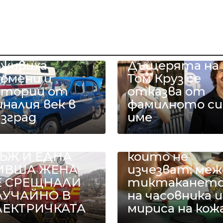
етро
втомобили
ъживиха
Дъщерята на
помени и
Том Круз се
стории от
отказва от
налия век в
фамилното си
азград
име
ДИН БИВШ
Занаятите,
ЪЖ И ЕДНА
които не
ИВША ЖЕНА
изчезват: меж
Е СРЕЩНАЛИ
тиктаканет
ЛУЧАЙНО В
на часовника и
ЛЕКТРИЧКАТА
мириса на кож