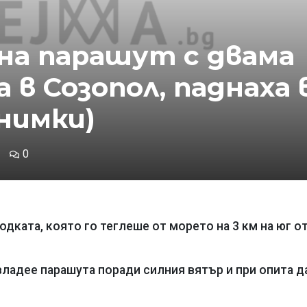
а парашут с двама
 в Созопол, паднаха 
снимки)
0
дката, която го теглеше от морето на 3 км на юг о
ладее парашута поради силния вятър и при опита д