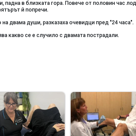
, падна в близката гора. Повече от половин час ло
вятърът й попречи.
 на двама души, разказаха очевидци пред "24 часа".
ва какво се е случило с двамата пострадали.