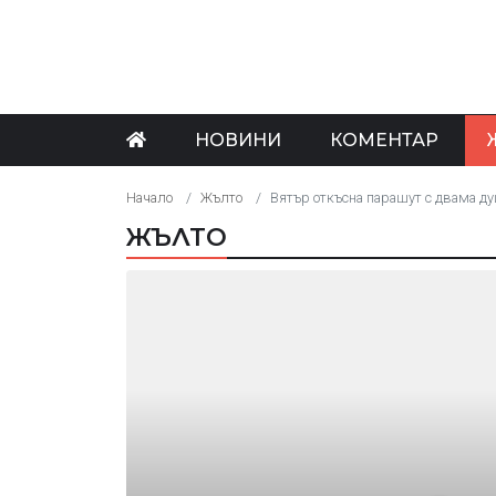
НОВИНИ
КОМЕНТАР
Начало
Жълто
Вятър откъсна парашут с двама душ
ЖЪЛТО