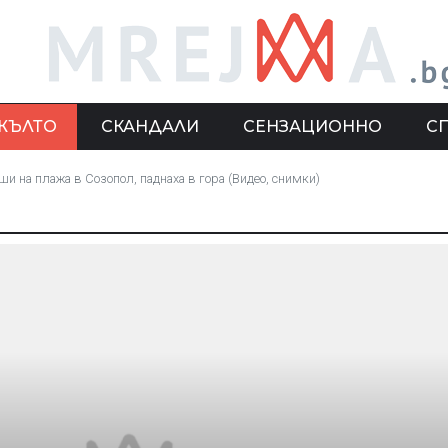
ЖЪЛТО
СКАНДАЛИ
СЕНЗАЦИОННО
С
и на плажа в Созопол, паднаха в гора (Видео, снимки)