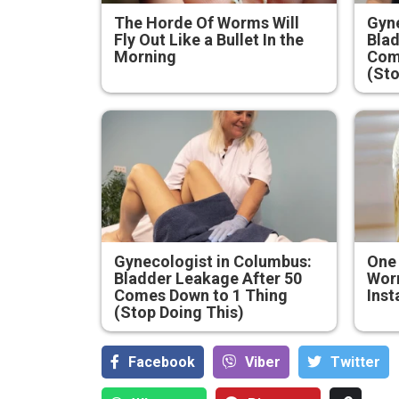
The Horde Of Worms Will
Gyne
Fly Out Like a Bullet In the
Blad
Morning
Com
(Sto
Gynecologist in Columbus:
One
Bladder Leakage After 50
Worm
Comes Down to 1 Thing
Inst
(Stop Doing This)
Facebook
Viber
Тwitter