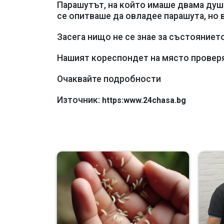
Парашутът, на който имаше двама души
се опитваше да овладее парашута, но 
Засега нищо не се знае за състоянието
Нашият кореспондет на място проверя
Очаквайте подробности
Източник:
https:www.24chasa.bg