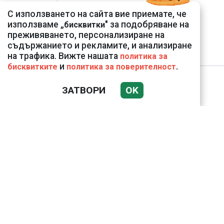
С използването на сайта вие приемате, че
използваме „
" за подобряване на
бисквитки
преживяването, персонализиране на
съдържанието и рекламите, и анализиране
на трафика. Вижте нашата
политика за
и
.
бисквитките
политика за поверителност
ЗАТВОРИ
OK
НОВИНИ
К
Използването и публикуването на част или 
разрешение на Медийна група Асмара ЕООД