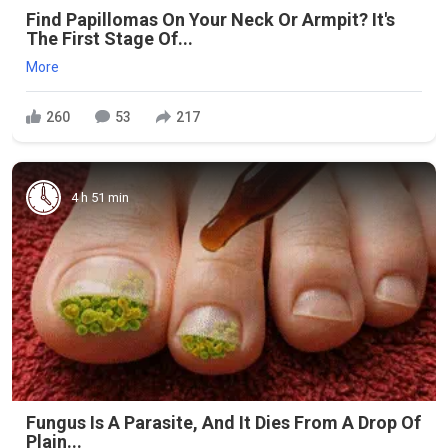
Find Papillomas On Your Neck Or Armpit? It's
The First Stage Of...
More
260
53
217
4 h 51 min
Fungus Is A Parasite, And It Dies From A Drop Of
Plain...