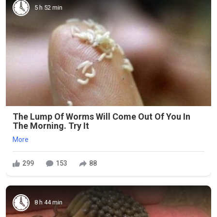
5 h 52 min
The Lump Of Worms Will Come Out Of You In
The Morning. Try It
More
299
153
88
8 h 44 min