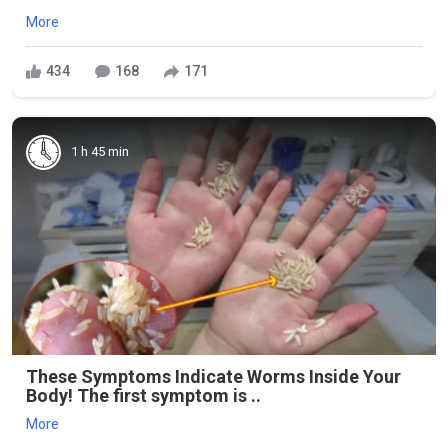
More
434
168
171
1 h 45 min
These Symptoms Indicate Worms Inside Your
Body! The first symptom is ..
More