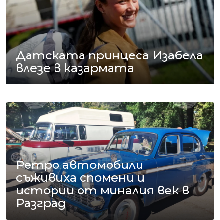
Датската принцеса Изабела
влезе в казармата
Ретро автомобили
съживиха спомени и
истории от миналия век в
Разград