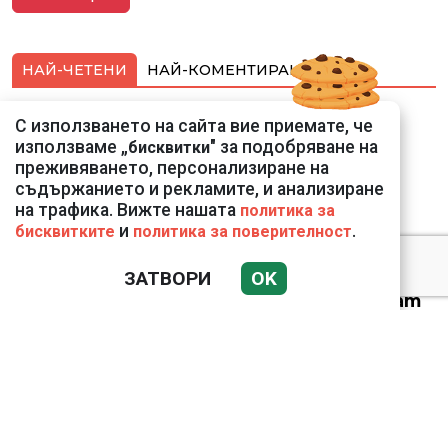
НАЙ-ЧЕТЕНИ
НАЙ-КОМЕНТИРАНИ
Подводни кадри от
С използването на сайта вие приемате, че
Корфу разкриха
използваме „
" за подобряване на
бисквитки
тревожна картина
преживяването, персонализиране на
съдържанието и рекламите, и анализиране
на трафика. Вижте нашата
политика за
и
.
бисквитките
политика за поверителност
ЗАТВОРИ
OK
Веригите пробутват
вносни продукти за
български