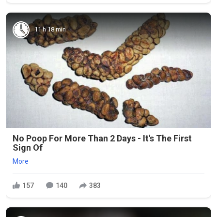
11 h 18 min
No Poop For More Than 2 Days - It's The First
Sign Of
More
157
140
383