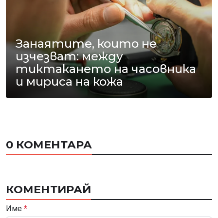
Занаятите, които не
изчезват: между
тиктакането на часовника
и мириса на кожа
0 КОМЕНТАРА
КОМЕНТИРАЙ
Име
*