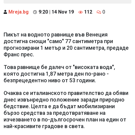
Mreja.bg
9:20 | 14 Nov 19
112
0
Пикът на водното равнище във Венеция
достигна снощи "само" 77 сантиметра при
прогнозирани 1 метър и 20 сантиметра, предаде
Франс прес.
Това равнище бе далеч от "високата вода",
която достигна 1,87 метра ден по-рано -
безпрецедентно ниво от 53 години.
Очаква се италианското правителство да обяви
днес извънредно положение заради природно
бедствие. Целта е да бъдат мобилизирани
бързо средства за предотвратяване на
изчезването в по-дългосрочен план на един от
най-красивите градове в света.