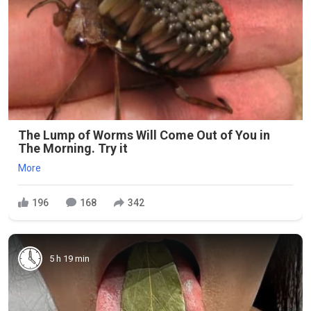
The Lump of Worms Will Come Out of You in
The Morning. Try it
More
196
168
342
5 h 19 min