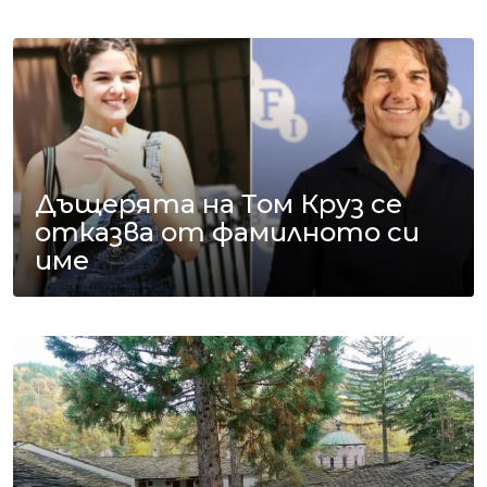
Дъщерята на Том Круз се
отказва от фамилното си
име