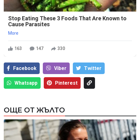
Stop Eating These 3 Foods That Are Known to
Cause Parasites
More
163
147
330
Facebook
Viber
Тwitter
Whatsapp
Pinterest
ОЩЕ ОТ ЖЪЛТО