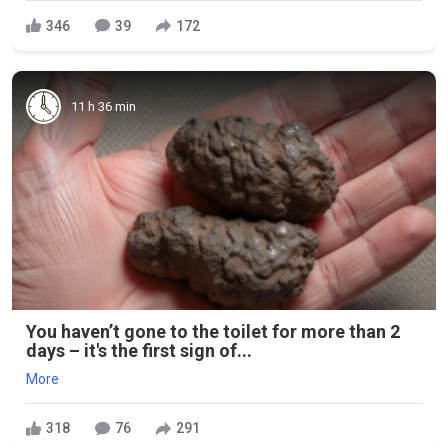
346
39
172
11 h 36 min
You haven’t gone to the toilet for more than 2
days – it's the first sign of...
More
318
76
291