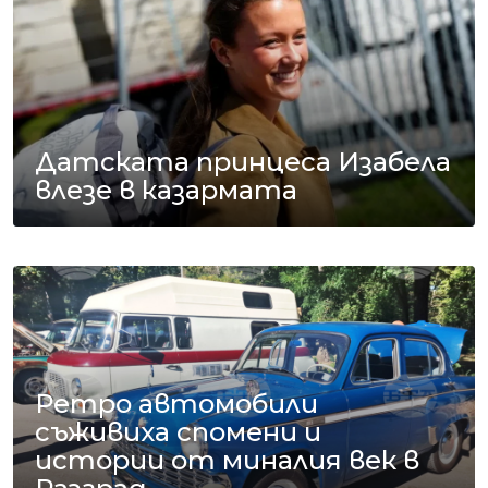
Датската принцеса Изабела
влезе в казармата
Ретро автомобили
съживиха спомени и
истории от миналия век в