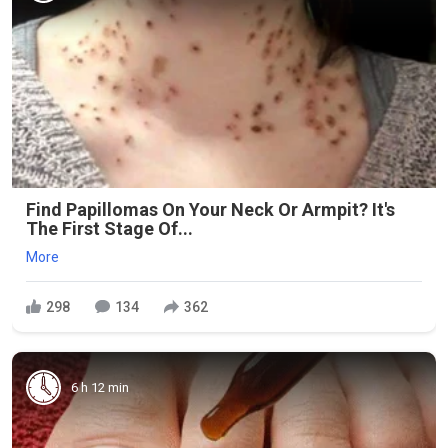
Find Papillomas On Your Neck Or Armpit? It's
The First Stage Of...
More
298
134
362
6 h 12 min