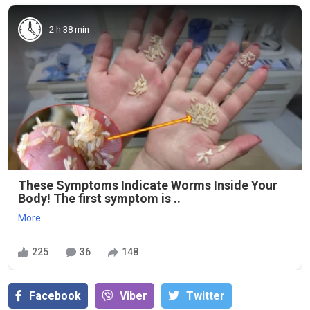
2 h 38 min
These Symptoms Indicate Worms Inside Your
Body! The first symptom is ..
More
225
36
148
Facebook
Viber
Тwitter