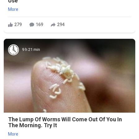
Use
More
279
169
294
9 h 21 min
The Lump Of Worms Will Come Out Of You In
The Morning. Try It
More