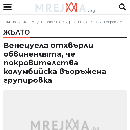
Начало
Жълто
Венецуела отхвърли обвиненията, че покровителства колумбийска въоръжена групировка
ЖЪЛТО
Венецуела отхвърли
обвиненията, че
покровителства
колумбийска въоръжена
групировка