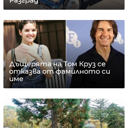
Разград
Дъщерята на Том Круз се
отказва от фамилното си
име