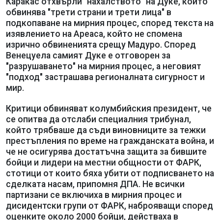
Каракас отхвърли "нахалството" на Дуке, който
обвинява "трети страни и трети лица" в
подкопаване на мирния процес, според текста на
изявлението на Ареаса, който не спомена
изрично обвиненията срещу Мадуро. Според
Венецуела самият Дуке е отговорен за
"разрушаването" на мирния процес, а неговият
"подход" застрашава регионалната сигурност и
мир.
Критици обвиняват колумбийския президент, че
се опитва да отслаби специалния трибунал,
който трябваше да съди виновниците за тежки
престъпления по време на гражданската война, и
че не осигурява достатъчна защита за бившите
бойци и лидери на местни общности от ФАРК,
стотици от които бяха убити от подписването на
сделката насам, припомня ДПА. Не всички
партизани се включиха в мирния процес и
дисидентски групи от ФАРК, наброяващи според
оценките около 2000 бойци, действаха в