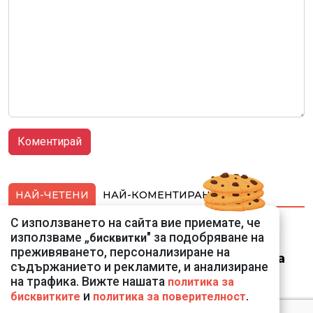
НАЙ-ЧЕТЕНИ
НАЙ-КОМЕНТИРАНИ
С използването на сайта вие приемате, че
Ето го съпруга на
използваме „
" за подобряване на
бисквитки
неадекватната
преживяването, персонализиране на
външна министърка
съдържанието и рекламите, и анализиране
Велислава Петрова
на трафика. Вижте нашата
политика за
и
.
бисквитките
политика за поверителност