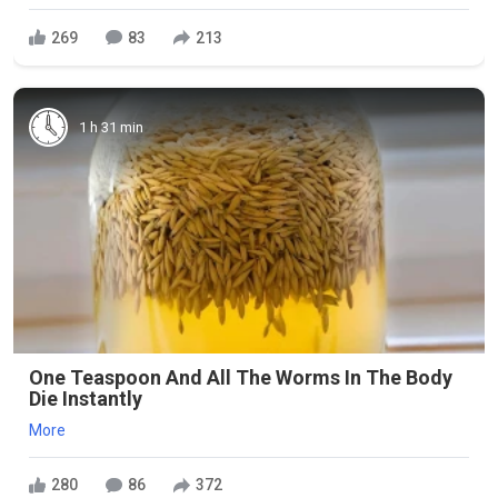
269
83
213
1 h 31 min
One Teaspoon And All The Worms In The Body
Die Instantly
More
280
86
372