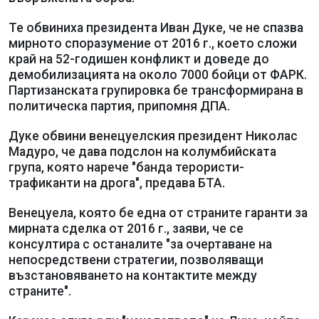
Те обвиниха президента Иван Дуке, че не спазва
мирното споразумение от 2016 г., което сложи
край на 52-годишен конфликт и доведе до
демобилизацията на около 7000 бойци от ФАРК.
Партизанската групировка бе трансформирана в
политическа партия, припомня ДПА.
Дуке обвини венецуелския президент Николас
Мадуро, че дава подслон на колумбийската
група, която нарече "банда терористи-
трафиканти на дрога", предава БТА.
Венецуела, която бе една от страните гаранти за
мирната сделка от 2016 г., заяви, че се
консултира с останалите "за очертаване на
непосредствени стратегии, позволяващи
възстановяването на контактите между
страните".