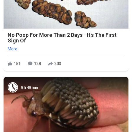
No Poop For More Than 2 Days - It's The First
Sign Of
More
151
128
203
8 h 48 min