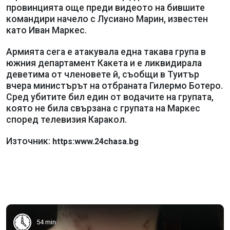
провинцията още преди видеото на бившите
командири начело с Лусиано Марин, известен
като Иван Маркес.
Армията сега е атакувала една такава група в
южния департамент Какета и е ликвидирала
деветима от членовете й, съобщи в Туитър
вчера министърът на отбраната Гилермо Ботеро.
Сред убитите бил един от водачите на групата,
която не била свързана с групата на Маркес
според телевизия Каракол.
Източник:
https:www.24chasa.bg
54 min