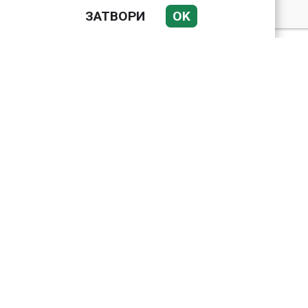
ЗАТВОРИ
OK
Николай Попов за
фалшивия пиар на адв.
Димитър Марковски:
ТОЗИ ЧОВЕК Е
УНИКАЛЕН РОБИН ХУД
Докато министърът
говори за 31%,
собственото му
държавно дружество
е на 58% - крадецът
вика дръжте крадеца
Арестуваният в
Бургас наркобарон от