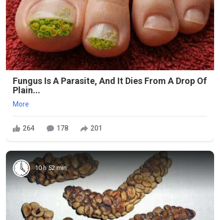
Fungus Is A Parasite, And It Dies From A Drop Of
Plain...
More
264
178
201
10 h 52 min