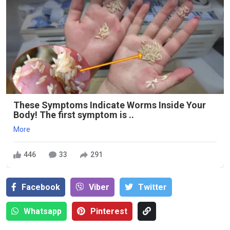
These Symptoms Indicate Worms Inside Your
Body! The first symptom is ..
More
446
33
291
Facebook
Viber
Тwitter
Whatsapp
Pinterest