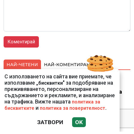
НАЙ-ЧЕТЕНИ
НАЙ-КОМЕНТИРАНИ
С използването на сайта вие приемате, че
Ето го съпруга на
използваме „
" за подобряване на
бисквитки
неадекватната
преживяването, персонализиране на
външна министърка
съдържанието и рекламите, и анализиране
Велислава Петрова
на трафика. Вижте нашата
политика за
и
.
бисквитките
политика за поверителност
ЗАТВОРИ
OK
Ким Чен Ун е получил