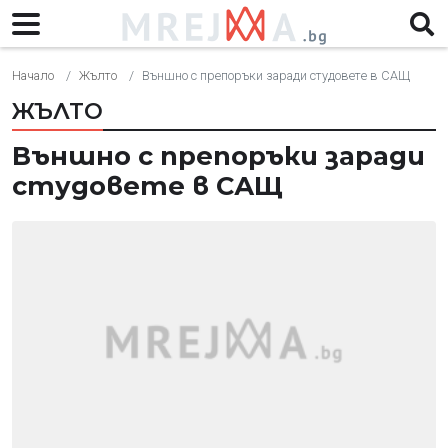
Начало
Жълто
Външно с препоръки заради студовете в САЩ
ЖЪЛТО
Външно с препоръки заради
студовете в САЩ