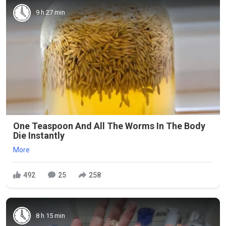
9 h 27 min
One Teaspoon And All The Worms In The Body
Die Instantly
More
492
25
258
8 h 15 min