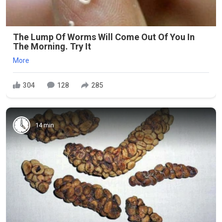
The Lump Of Worms Will Come Out Of You In
The Morning. Try It
More
304
128
285
14 min