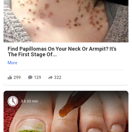
Find Papillomas On Your Neck Or Armpit? It's
The First Stage Of...
More
299
129
322
3 h 33 min