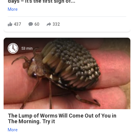
days – it's the first sign of...
More
437
60
332
53 min
The Lump of Worms Will Come Out of You in
The Morning. Try it
More