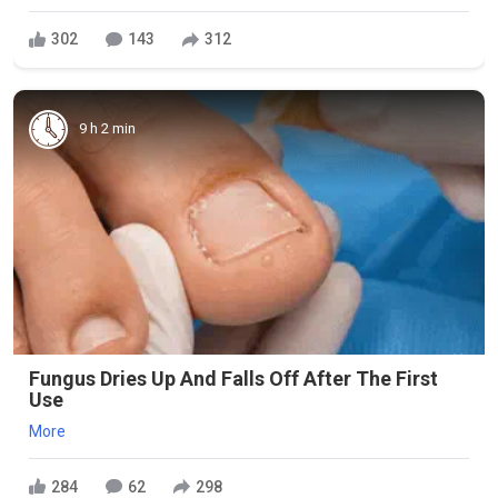
302
143
312
9 h 2 min
Fungus Dries Up And Falls Off After The First
Use
More
284
62
298