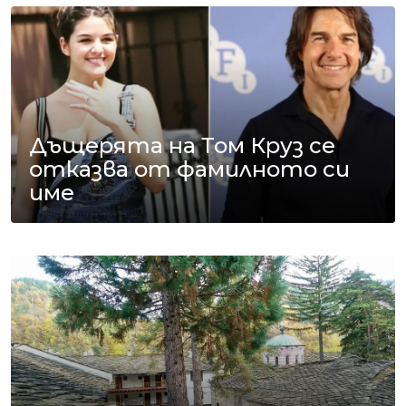
Дъщерята на Том Круз се
отказва от фамилното си
име