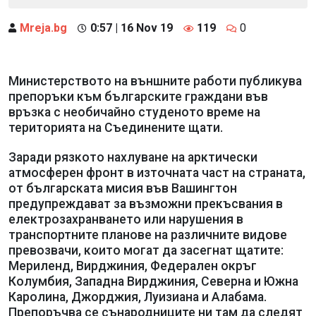
Mreja.bg
0:57 | 16 Nov 19
119
0
Министерството на външните работи публикува
препоръки към българските граждани във
връзка с необичайно студеното време на
територията на Съединените щати.
Заради рязкото нахлуване на арктически
атмосферен фронт в източната част на страната,
от българската мисия във Вашингтон
предупреждават за възможни прекъсвания в
електрозахранването или нарушения в
транспортните планове на различните видове
превозвачи, които могат да засегнат щатите:
Мериленд, Вирджиния, Федерален окръг
Колумбия, Западна Вирджиния, Северна и Южна
Каролина, Джорджия, Луизиана и Алабама.
Препоръчва се сънародниците ни там да следят