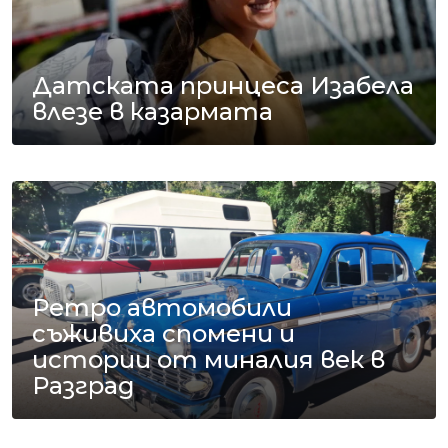
Датската принцеса Изабела
влезе в казармата
Ретро автомобили
съживиха спомени и
истории от миналия век в
Разград