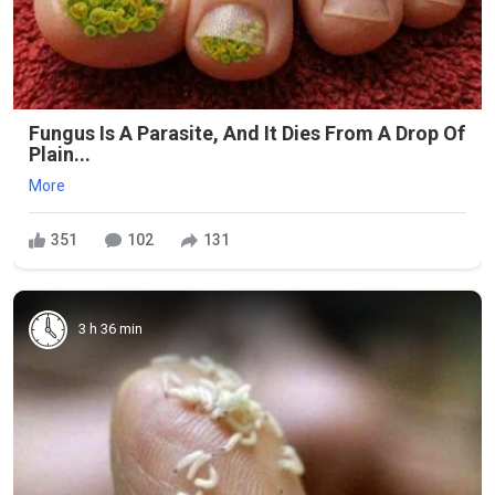
Fungus Is A Parasite, And It Dies From A Drop Of
Plain...
More
351
102
131
3 h 36 min