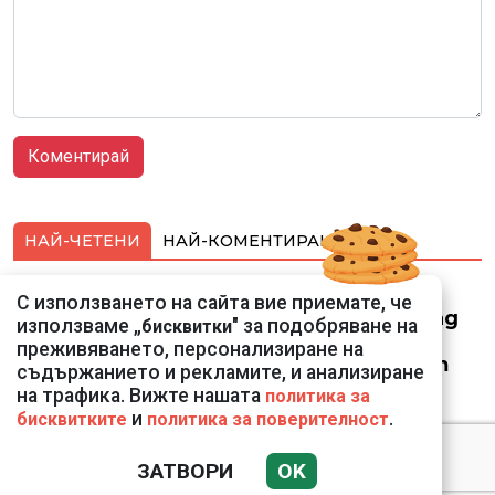
НАЙ-ЧЕТЕНИ
НАЙ-КОМЕНТИРАНИ
Смарт оферти с до
С използването на сайта вие приемате, че
90% отстъпка за над
използваме „
" за подобряване на
бисквитки
150 устройства от
преживяването, персонализиране на
Vivacom през август
съдържанието и рекламите, и анализиране
на трафика. Вижте нашата
политика за
и
.
бисквитките
политика за поверителност
ЗАТВОРИ
OK