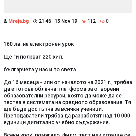
Mreja.bg
21:46 | 15 Nov 19
112
0
160 лв. на електронен урок
Ще ги ползват 220 хил.
българчета у нас и по света
До 16 месеца - или от началото на 2021 г., трябва
да е готова облачна платформа за отворени
образователни ресурси, която да може да се
тества в системата на средното образование. Тя
ще бъде достъпна за всички ученици.
Преподаватели трябва да разработят над 10 000
единици дигитално учебно съдържание.
Всеки урок, помагало, филм, тест или игра ще се