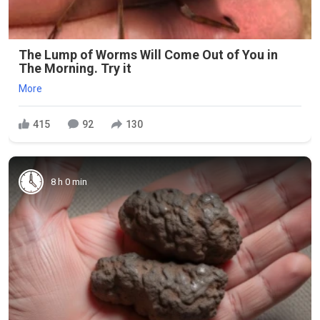
The Lump of Worms Will Come Out of You in
The Morning. Try it
More
415
92
130
8 h 0 min