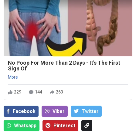
No Poop For More Than 2 Days - It's The First
Sign Of
More
229
144
263
Facebook
Viber
Тwitter
Whatsapp
Pinterest