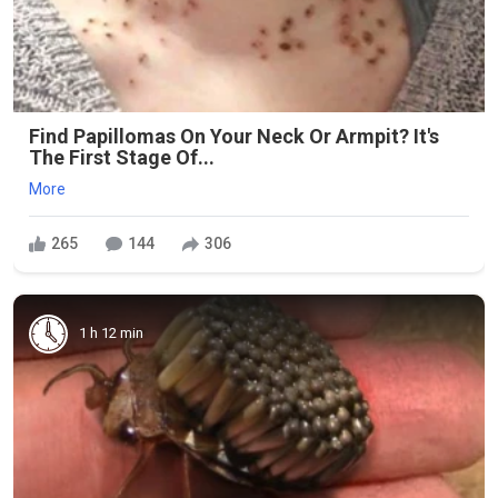
Find Papillomas On Your Neck Or Armpit? It's
The First Stage Of...
More
265
144
306
1 h 12 min