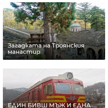
Загадката на Троянския
манастир
ЕДИН БИВШ МЪЖ И ЕДНА