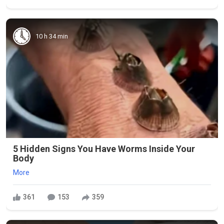
10 h 34 min
5 Hidden Signs You Have Worms Inside Your
Body
More
361
153
359