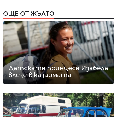
ОЩЕ ОТ ЖЪЛТО
Датската принцеса Изабела
влезе в казармата