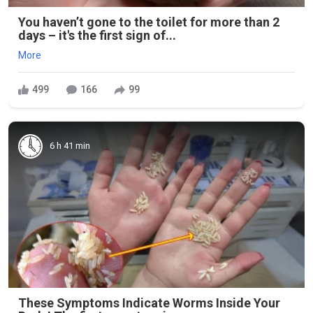
You haven’t gone to the toilet for more than 2
days – it's the first sign of...
More
499
166
99
6 h 41 min
These Symptoms Indicate Worms Inside Your