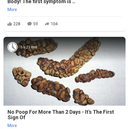
Body! The first symptom is ..
More
228
59
104
5 h 21 min
No Poop For More Than 2 Days - It's The First
Sign Of
More