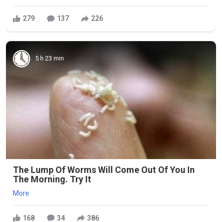
279
137
226
5 h 23 min
The Lump Of Worms Will Come Out Of You In
The Morning. Try It
More
168
34
386