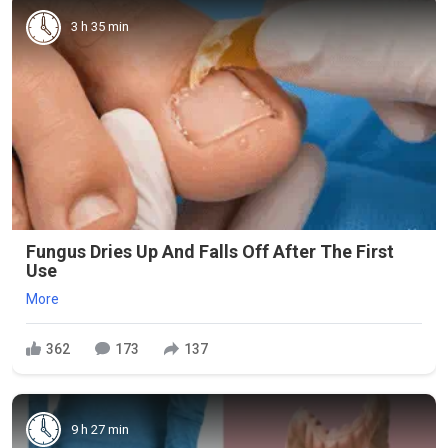
3 h 35 min
Fungus Dries Up And Falls Off After The First
Use
More
362
173
137
9 h 27 min