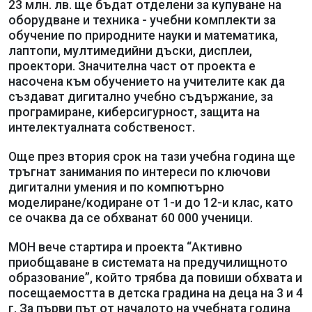
23 млн. лв. ще бъдат отделени за купуване на
оборудване и техника - учебни комплекти за
обучение по природните науки и математика,
лаптопи, мултимедийни дъски, дисплеи,
проектори. Значителна част от проекта е
насочена към обучението на учителите как да
създават дигитално учебно съдържание, за
програмиране, киберсигурност, защита на
интелектуалната собственост.
Още през втория срок на тази учебна година ще
тръгнат занимания по интереси по ключови
дигитални умения и по компютърно
моделиране/кодиране от 1-и до 12-и клас, като
се очаква да се обхванат 60 000 ученици.
МОН вече стартира и проекта “Активно
приобщаване в системата на предучилищното
образование”, който трябва да повиши обхвата и
посещаемостта в детска градина на деца на 3 и 4
г. За първи път от началото на учебната година