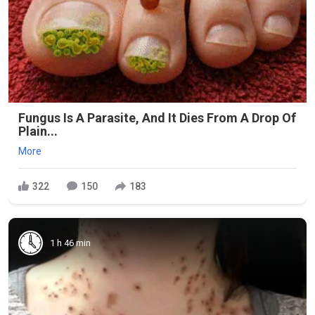
Fungus Is A Parasite, And It Dies From A Drop Of
Plain...
More
322
150
183
1 h 46 min