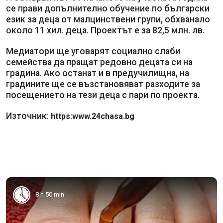
се прави допълнително обучение по български
език за деца от малцинствени групи, обхванало
около 11 хил. деца. Проектът е за 82,5 млн. лв.
Медиатори ще уговарят социално слаби
семейства да пращат редовно децата си на
градина. Ако останат и в предучилищна, на
градините ще се възстановяват разходите за
посещението на тези деца с пари по проекта.
Източник:
https:www.24chasa.bg
8 h 50 min