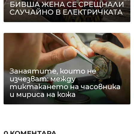
БИВША ЖЕНА СЕ СРЕЩНАЛИ
СЛУЧАЙНО В ЕЛЕКТРИЧКАТА
Занаятите, които не
изчезват: между
тиктакането на часовника
и мириса на кожа
0 КОМЕНТАРА