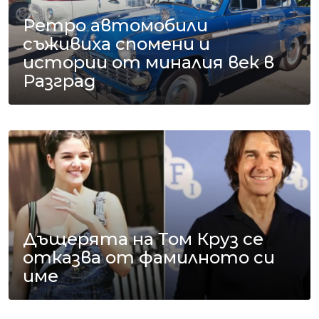
Ретро автомобили
съживиха спомени и
истории от миналия век в
Разград
Дъщерята на Том Круз се
отказва от фамилното си
име