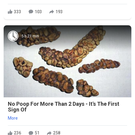
333
103
193
5 h 21 min
No Poop For More Than 2 Days - It's The First
Sign Of
More
236
51
258