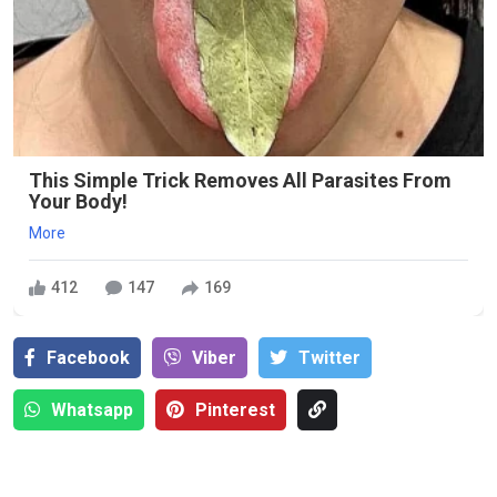
This Simple Trick Removes All Parasites From
Your Body!
More
412
147
169
Facebook
Viber
Тwitter
Whatsapp
Pinterest