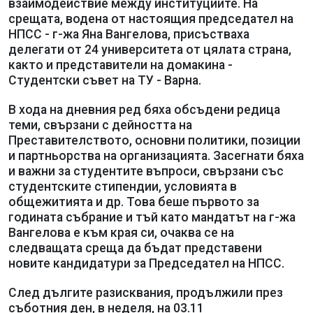
взаимодействие между институциите. На
срещата, водена от настоящия председател на
НПСС - г-жа Яна Вангелова, присъстваха
делегати от 24 университета от цялата страна,
както и представители на домакина -
Студентски съвет на ТУ - Варна.
В хода на дневния ред бяха обсъдени редица
теми, свързани с дейността на
Преставителството, основни политики, позиции
и партньорства на организацията. Засегнати бяха
и важни за студентите въпроси, свързани със
студентските стипендии, условията в
общежитията и др. Това беше първото за
годината събрание и тъй като мандатът на г-жа
Вангелова е към края си, очаква се на
следващата среща да бъдат представени
новите кандидатури за Председател на НПСС.
След дългите разисквания, продължили през
съботния ден, в неделя, на 03.11