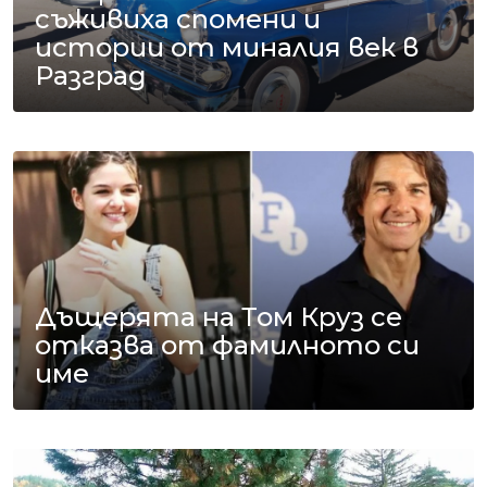
съживиха спомени и
истории от миналия век в
Разград
Дъщерята на Том Круз се
отказва от фамилното си
име