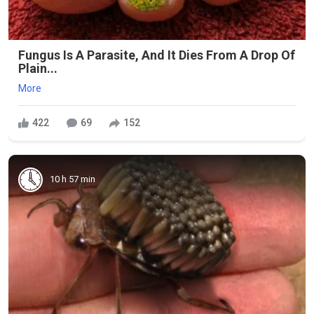
Fungus Is A Parasite, And It Dies From A Drop Of
Plain...
More
422
69
152
10 h 57 min