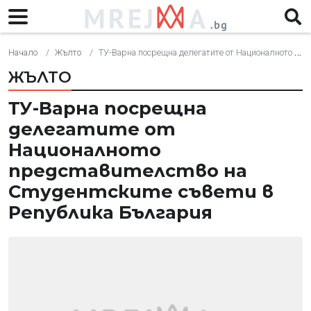
Начало
Жълто
ТУ-Варна посрещна делегатите от Националното представителство на Студентските съвети в Република България
ЖЪЛТО
ТУ-Варна посрещна
делегатите от
Националното
представителство на
Студентските съвети в
Република България