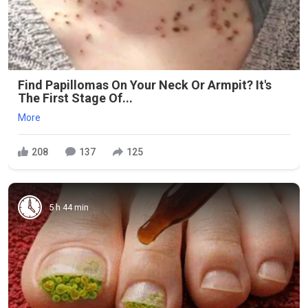
Find Papillomas On Your Neck Or Armpit? It's
The First Stage Of...
More
208
137
125
5 h 44 min