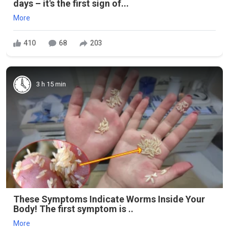
days – it's the first sign of...
More
410
68
203
3 h 15 min
These Symptoms Indicate Worms Inside Your
Body! The first symptom is ..
More