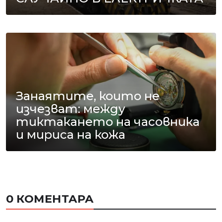
Занаятите, които не
изчезват: между
тиктакането на часовника
и мириса на кожа
0 КОМЕНТАРА