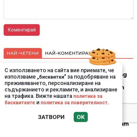
НАЙ-ЧЕТЕНИ
НАЙ-КОМЕНТИРАНИ
Смарт оферти с до
С използването на сайта вие приемате, че
90% отстъпка за над
използваме „
" за подобряване на
бисквитки
150 устройства от
преживяването, персонализиране на
Vivacom през август
съдържанието и рекламите, и анализиране
на трафика. Вижте нашата
политика за
и
.
бисквитките
политика за поверителност
ЗАТВОРИ
OK
Веригите пробутват
вносни продукти за
български