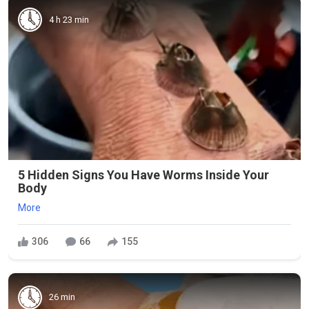
4 h 23 min
5 Hidden Signs You Have Worms Inside Your
Body
More
306
66
155
26 min