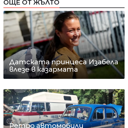
ОЩЕ ОТ ЖЪЛТО
Датската принцеса Изабела
влезе в казармата
Ретро автомобили