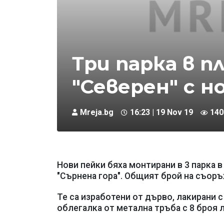
Три парка в п
"Северен" с н
Mreja.bg
16:23 | 19 Nov 19
140
Нови пейки бяха монтирани в 3 парка в 
"Сърнена гора". Общият брой на съоръж
Те са изработени от дърво, лакирани с
облегалка от метална тръба с 8 броя 