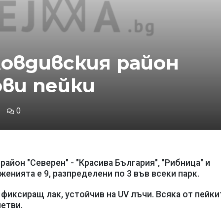
ловдивския район
ови пейки
0
район "Северен" - "Красива България", "Рибница" и
енията е 9, разпределени по 3 във всеки парк.
 фиксиращ лак, устойчив на UV лъчи. Всяка от пейкит
летви.