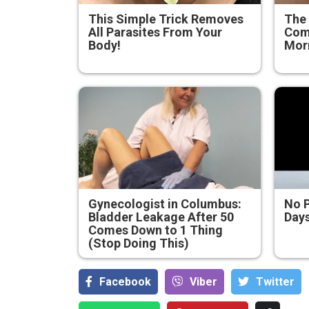
This Simple Trick Removes
The
All Parasites From Your
Come
Body!
Morn
Gynecologist in Columbus:
No 
Bladder Leakage After 50
Days
Comes Down to 1 Thing
(Stop Doing This)
Facebook
Viber
Тwitter