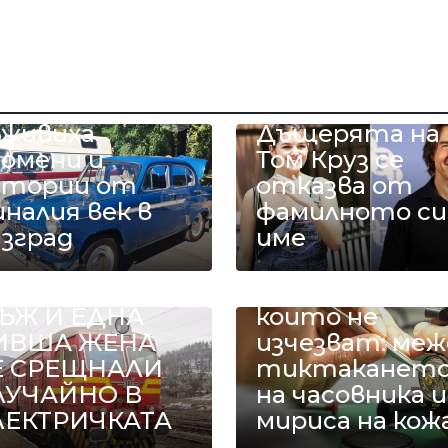
етро
втомобили
ъживиха
Дъщерята на
помени и
Том Круз се
стории от
отказва от
налия век в
фамилното си
азград
име
ДИН БИВШ
Занаятите,
ЪЖ И ЕДНА
които не
ИВША ЖЕНА
изчезват: меж
Е СРЕЩНАЛИ
тиктаканет
ЛУЧАЙНО В
на часовника и
ЛЕКТРИЧКАТА
мириса на кож