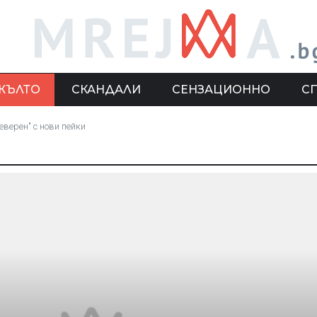
ЖЪЛТО
СКАНДАЛИ
СЕНЗАЦИОННО
С
еверен" с нови пейки