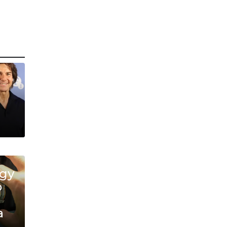
ду
о
а