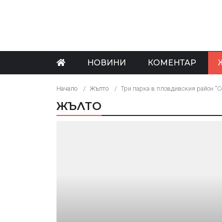
НОВИНИ
КОМЕНТАР
Начало
Жълто
Три парка в пловдивския район "С
ЖЪЛТО