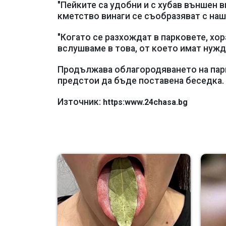
"Пейките са удобни и с хубав външен 
кметство винаги се съобразяват с наш
"Когато се разхождат в парковете, хор
вслушваме в това, от което имат нужда
Продължава облагородяването на парко
предстои да бъде поставена беседка.
Източник:
https:www.24chasa.bg