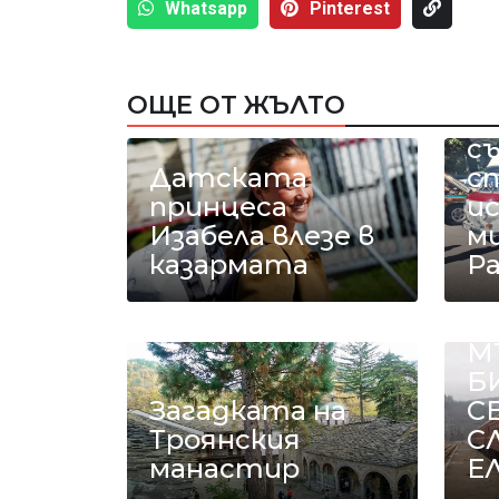
Whatsapp
Pinterest
Р
ОЩЕ ОТ ЖЪЛТО
а
с
Датската
с
принцеса
и
Изабела влезе в
ми
казармата
Р
Е
М
Б
Загадката на
С
Троянския
С
манастир
Е