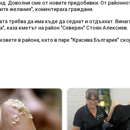
вид. Доволни сме от новите придобивки. От районно
ите желания", коментираха граждани.
ата трябва да има къде да седнат и отдъхнат. Винаг
", каза кметът на район "Северен" Стоян Алексиев.
вете в района, като в парк "Красива България" ско