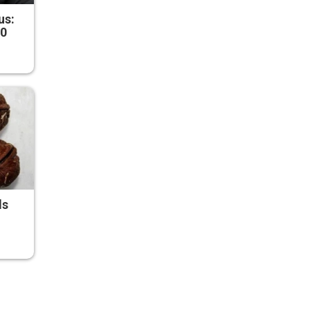
us:
50
ds