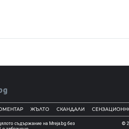
ОМЕНТАР
ЖЪЛТО
СКАНДАЛИ
СЕНЗАЦИОНН
цялото съдържание на Mreja.bg без
© 2
 е забранено.