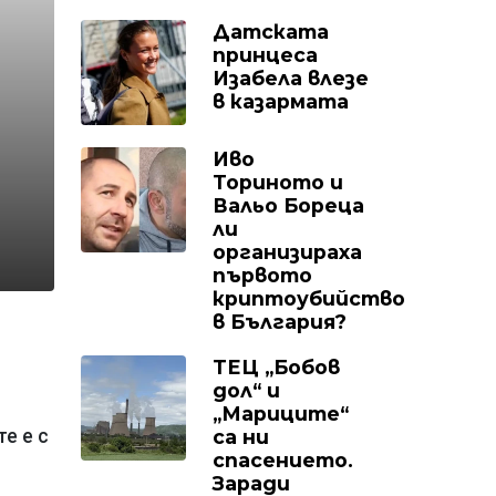
Датската
принцеса
Изабела влезе
в казармата
Иво
Ториното и
Вальо Бореца
ли
организираха
първото
криптоубийство
в България?
ТЕЦ „Бобов
дол“ и
„Мариците“
са ни
е е с
спасението.
Заради