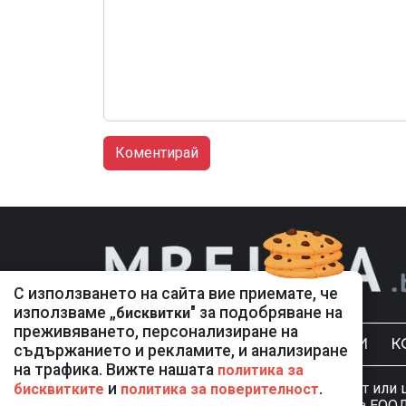
С използването на сайта вие приемате, че
използваме „
" за подобряване на
бисквитки
преживяването, персонализиране на
НОВИНИ
К
съдържанието и рекламите, и анализиране
на трафика. Вижте нашата
политика за
Използването и публикуването на част или 
и
.
бисквитките
политика за поверителност
разрешение на Медийна група Асмара ЕООД