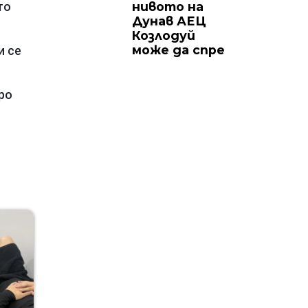
нивото на
то
Дунав АЕЦ
Козлодуй
може да спре
и се
ро