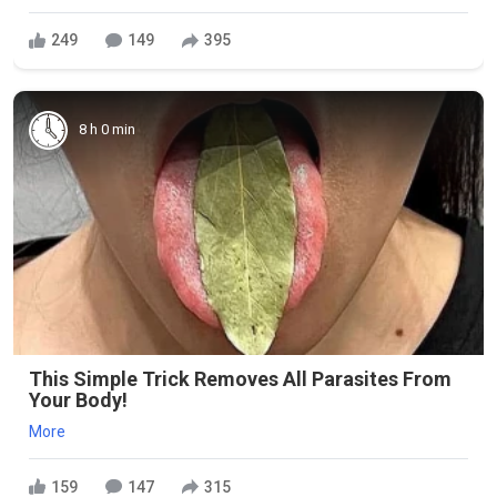
249
149
395
8 h 0 min
This Simple Trick Removes All Parasites From
Your Body!
More
159
147
315