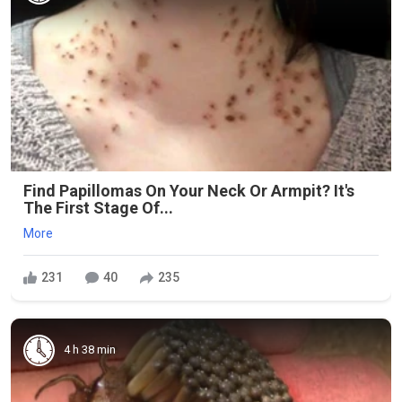
Find Papillomas On Your Neck Or Armpit? It's
The First Stage Of...
More
231
40
235
4 h 38 min