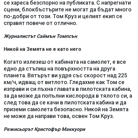
се хареса безспорно на публиката. С напрегнати
сцени, блокбъстърите не могат да бъдат много
по-добри от този. Том Круз и целият екип се
справят повече от отлично.
Журналистът Саймън Томпсън
Никой на Земята не е като него
Когато излезеш от кабината на самолет, е все
едно да стъпиш на повърхността на друга
планета. Вятърът ви удря със скорост над 225
км/ч, идващ от витлото. Гледахме как Том се
изправи и си пъхна главата в пилотската кабина,
за да може да попълни кислорода в тялото си, а
след това да се качи в пилотската кабина и да
приземи самолета безопасно. Никой на Земята
не може да направи това, освен Том Круз.
Режисьорът Кристофър Маккуори