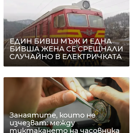
ЕДИН БИВШ МЪЖ И ЕДНА
БИВША ЖЕНА СЕ СРЕЩНАЛИ
СЛУЧАЙНО В ЕЛЕКТРИЧКАТА
Занаятите, които не
изчезват: между
тиктакането на часовника