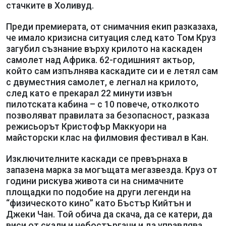
стачките в Холивуд.
Преди премиерата, от снимачния екип разказаха,
че имало кризисна ситуация след като Том Круз
загубил съзнание върху крилото на каскаден
самолет над Африка. 62-годишният актьор,
който сам изпълнява каскадите си и е летял сам
с двуместния самолет, е легнал на крилото,
след като е прекарал 22 минути извън
пилотската кабина – с 10 повече, отколкото
позволяват правилата за безопасност, разказа
режисьорът Кристофър Маккуори на
майсторски клас на филмовия фестивал в Кан.
Изключителните каскади се превърнаха в
запазена марка за могъщата мегазвезда. Круз от
години рискува живота си на снимачните
площадки по подобие на други легенди на
“физическото кино” като Бъстър Кийтън и
Джеки Чан. Той обича да скача, да се катери, да
виси от скали и небостъргачи и да управлява