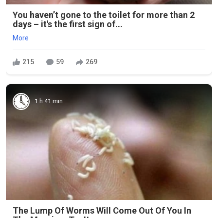
You haven’t gone to the toilet for more than 2
days – it's the first sign of...
More
215
59
269
1 h 41 min
The Lump Of Worms Will Come Out Of You In