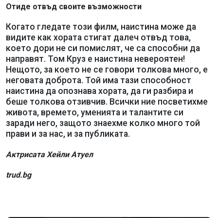
Отиде отвъд своите възможности
Когато гледате този филм, наистина може да
видите как хората стигат далеч отвъд това,
което дори не си помислят, че са способни да
направят. Том Круз е наистина невероятен!
Нещото, за което не се говори толкова много, е
неговата доброта. Той има тази способност
наистина да опознава хората, да ги разбира и
беше толкова отзивчив. Всички ние посветихме
живота, времето, уменията и талантите си
заради него, защото знаехме колко много той
прави и за нас, и за публиката.
Актрисата Хейли Атуел
trud.bg