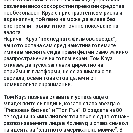
различни високоскоростни превозни средства
необезопасен. Круз е пристрастен към риска и
адреналина, той явно не може да живее без
екстремни тръпки и постоянно покачване на
залога.
Наричат Круз “последната филмова звезда”,
защото остана сам сред наистина големите
имена в мисията си да прави филми само за кино
разпространение на голям екран. Том Круз
отказва да пуска заглавия директно на
стрийминг платформи, не се занимава с тв
сериали, освен това стои далеч и от
комиксовите екранизации.
Том Круз познава славата и успеха още от
младежките си години, когато става звезда с
“Рискован бизнес” и “Топ Гън”. В средата на 80-
те години на миналия век той вече е едно от най-
разпознаваемите лица в Холивуд и става символ
на идеята за “златното американско момче”. В