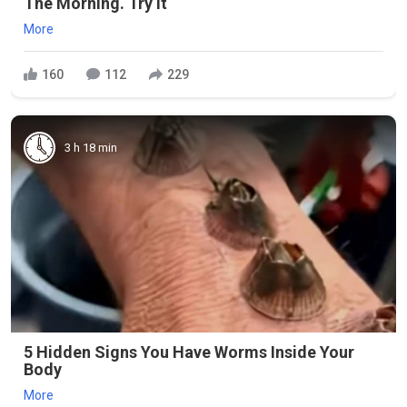
The Morning. Try It
More
160
112
229
3 h 18 min
5 Hidden Signs You Have Worms Inside Your
Body
More