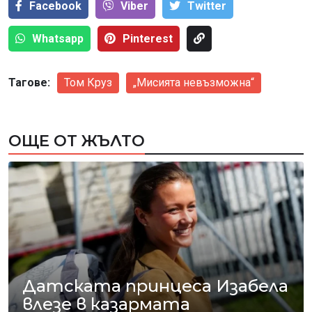
Facebook
Viber
Тwitter
Whatsapp
Pinterest
Тагове:
Том Круз
„Мисията невъзможна“
ОЩЕ ОТ ЖЪЛТО
Датската принцеса Изабела
влезе в казармата