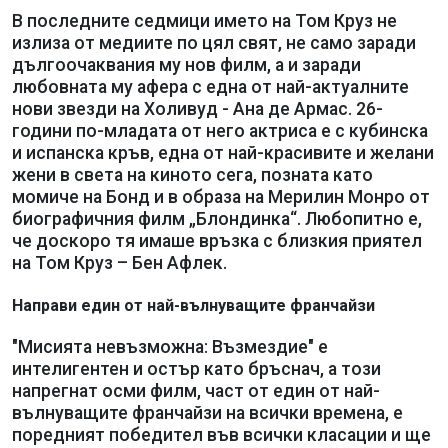
В последните седмици името на Том Круз не
излиза от медиите по цял свят, не само заради
дългоочаквания му нов филм, а и заради
любовната му афера с една от най-актуалните
нови звезди на Холивуд - Ана де Армас. 26-
години по-младата от него актриса е с кубинска
и испанска кръв, една от най-красивите и желани
жени в света на киното сега, позната като
момиче на Бонд и в образа на Мерилин Монро от
биографичния филм „Блондинка“. Любопитно е,
че доскоро тя имаше връзка с близкия приятел
на Том Круз – Бен Афлек.
Направи един от най-вълнуващите франчайзи
"Мисията невъзможна: Възмездие" е
интелигентен и остър като бръснач, а този
напрегнат осми филм, част от един от най-
вълнуващите франчайзи на всички времена, е
поредният победител във всички класации и ще