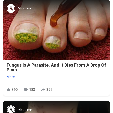
6 h 45 min
Fungus Is A Parasite, And It Dies From A Drop Of
Plain...
More
390
183
395
9 h 39 min