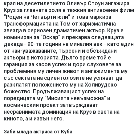
края на десетилетието Оливър Стоун ангажира
Круз за главната роля в тежкия антивоенен филм
“Роден на Четвърти юли” и това маркира
трансформацията на Том от харизматична
звезда в сериозен драматичен актьор. Круз е
номиниран за “Оскар” и прекарва следващата
декада - 90-те години на миналия век - като един
от най-уважаваните, търсени и обсъждани
актьори в историята. Дълго време той е
гаранция за касов успех и дори слуховете за
проблемния му личен живот и ангажимента му
със сектата на сциентолозите не успяват да
разклатят положението му на Холивудско
божество. Продължаващият успех на
поредицата му “Мисията невъзможна” и
космическия проект затвърждават
несравнимата доминация на Круз в света на
киното, а и извън него.
Заби млада актриса от Куба