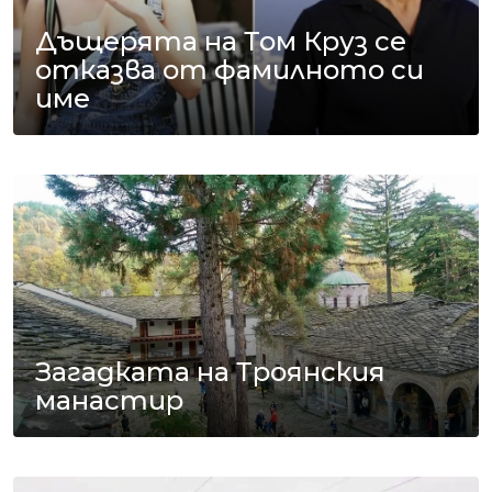
Дъщерята на Том Круз се
отказва от фамилното си
име
Загадката на Троянския
манастир