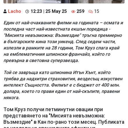
Lacho
12:23 | 25 May 25
259
15
Един от най-очакваните филми на годината – осмата и
последна част най-известната екшън поредица -
"Мисията невъзможна: Възмездие" тръгна премиерно
в българските кина този уикенд. След седем части,
излезли в рамките на 28 години, Том Круз слага край
на емблематичния шпионски франчайз, който го
превърна в световна суперзвезда.
Той се завръща като шпионина Итън Хънт, който
трябва да надхитри страховития, вездесъщ изкуствен
интелект Същността. Филмът е с бюджет от 400 млн.
долара, което го прави един от най-скъпите, правени
някога.
Том Круз получи петминутни овации при
представянето на "Мисията невъзможна:
Възмездие" в Кан по-рано този месец. Публиката