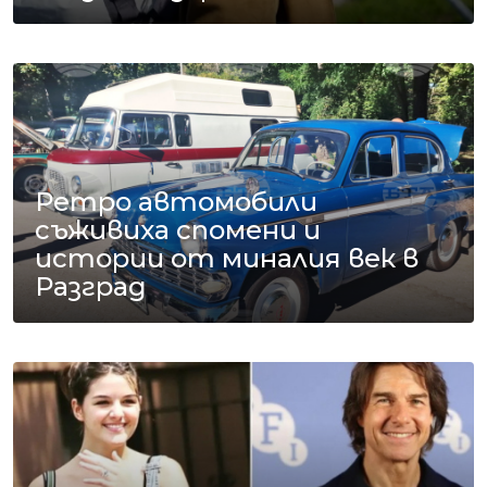
Ретро автомобили
съживиха спомени и
истории от миналия век в
Разград