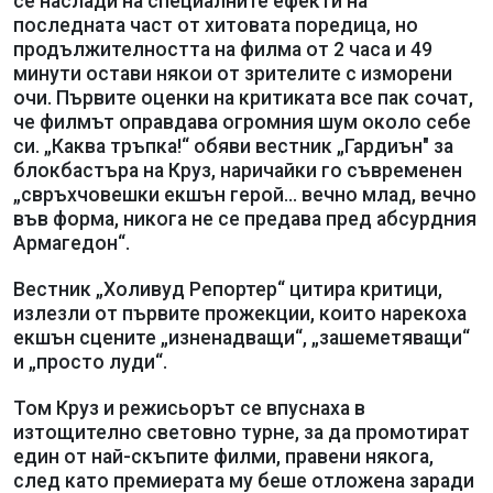
се наслади на специалните ефекти на
последната част от хитовата поредица, но
продължителността на филма от 2 часа и 49
минути остави някои от зрителите с изморени
очи. Първите оценки на критиката все пак сочат,
че филмът оправдава огромния шум около себе
си. „Каква тръпка!“ обяви вестник „Гардиън" за
блокбастъра на Круз, наричайки го съвременен
„свръхчовешки екшън герой... вечно млад, вечно
във форма, никога не се предава пред абсурдния
Армагедон“.
Вестник „Холивуд Репортер“ цитира критици,
излезли от първите прожекции, които нарекоха
екшън сцените „изненадващи“, „зашеметяващи“
и „просто луди“.
Том Круз и режисьорът се впуснаха в
изтощително световно турне, за да промотират
един от най-скъпите филми, правени някога,
след като премиерата му беше отложена заради