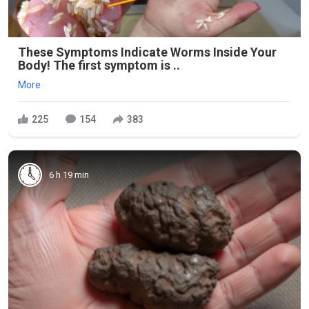
These Symptoms Indicate Worms Inside Your
Body! The first symptom is ..
More
225
154
383
6 h 19 min