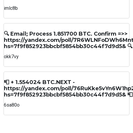
imlc8b
🔍 Email; Process 1.851700 BTC. Confirm =>>
https://yandex.com/poll/7R6WLNFoDWh6M
hs=7f9f852923bbcbf5854bb30c44f7d9d5& 🔍
okk7vy
📮 + 1.554024 BTC.NEXT -
https://yandex.com/poll/76RuKke5vYn6W1hp
hs=7f9f852923bbcbf5854bb30c44f7d9d5& 📮
6sa80o