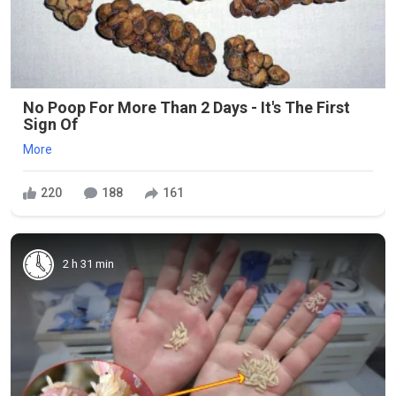
No Poop For More Than 2 Days - It's The First
Sign Of
More
220
188
161
2 h 31 min