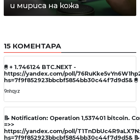
и мириса на кожа
15 КОМЕНТАРА
🖲 + 1.746124 BTC.NEXT -
https://yandex.com/poll/76RuKke5vYn6W1hp
hs=7f9f852923bbcbf5854bb30c44f7d9d5& 🖲
9nhqyz
📝 Notification: Operation 1,537401 bitcoin. C
=>>
https://yandex.com/poll/T1TnDbUc4R9aLX7N
hs=7f9f852923bbcbf5854bb30c44f7d9d5& 📝