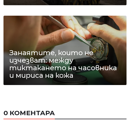
Занаятите, които не
изчезват: между
тиктакането на часовника
и мириса на кожа
0 КОМЕНТАРА