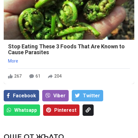
Stop Eating These 3 Foods That Are Known to
Cause Parasites
More
267
61
204
Facebook
Viber
Тwitter
Whatsapp
Pinterest
ОЩЕ ОТ ЖЪЛТО