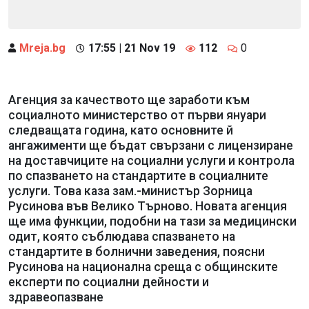
Mreja.bg
17:55 | 21 Nov 19
112
0
Агенция за качеството ще заработи към
социалното министерство от първи януари
следващата година, като основните й
ангажименти ще бъдат свързани с лицензиране
на доставчиците на социални услуги и контрола
по спазването на стандартите в социалните
услуги. Това каза зам.-министър Зорница
Русинова във Велико Търново. Новата агенция
ще има функции, подобни на тази за медицински
одит, която съблюдава спазването на
стандартите в болнични заведения, поясни
Русинова на национална среща с общинските
експерти по социални дейности и
здравеопазване