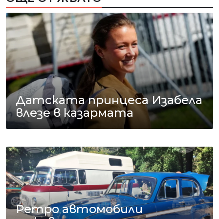
Датската принцеса Изабела
влезе в казармата
Ретро автомобили