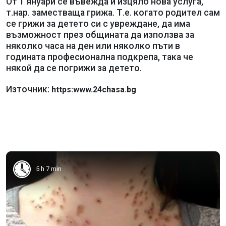
От 1 януари се въвежда и изцяло нова услуга,
т.нар. заместваща грижа. Т.е. когато родител сам
се грижи за детето си с увреждане, да има
възможност през общината да използва за
няколко часа на ден или няколко пъти в
годината професионална подкрепа, така че
някой да се погрижи за детето.
Източник:
https:www.24chasa.bg
5 h 7 min