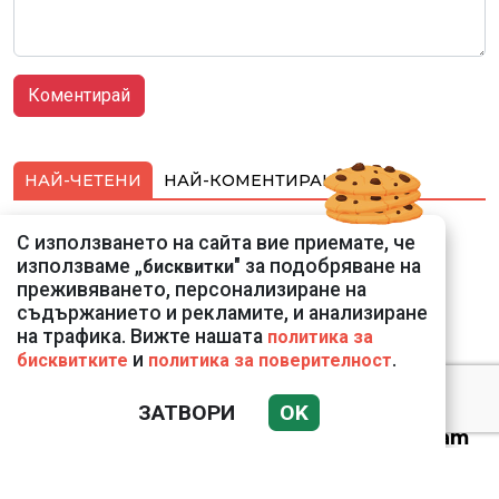
НАЙ-ЧЕТЕНИ
НАЙ-КОМЕНТИРАНИ
Подводни кадри от
С използването на сайта вие приемате, че
Корфу разкриха
използваме „
" за подобряване на
бисквитки
тревожна картина
преживяването, персонализиране на
съдържанието и рекламите, и анализиране
на трафика. Вижте нашата
политика за
и
.
бисквитките
политика за поверителност
ЗАТВОРИ
OK
Веригите пробутват
вносни продукти за
български