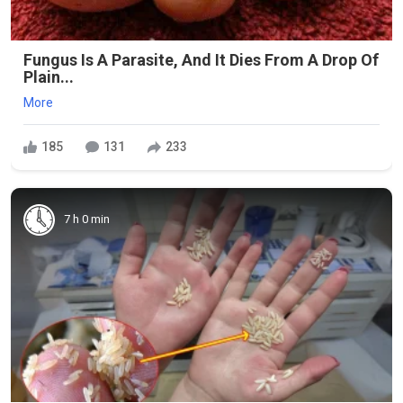
Fungus Is A Parasite, And It Dies From A Drop Of
Plain...
More
185
131
233
7 h 0 min