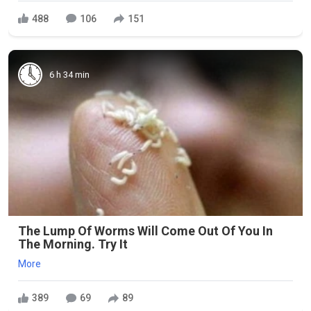
488
106
151
6 h 34 min
The Lump Of Worms Will Come Out Of You In
The Morning. Try It
More
389
69
89