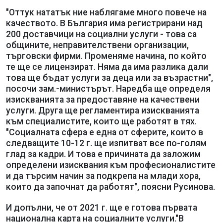
"Оттук нататък ние наблягаме много повече на
качеството. В България има регистрирани над
200 доставчици на социални услуги - това са
общините, неправителствени организации,
търговски фирми. Променяме начина, по който
те ще се лицензират. Няма да има разлика дали
това ще бъдат услуги за деца или за възрастни",
посочи зам.-министърът. Наредба ще определя
изискванията за предоставяне на качествени
услуги. Друга ще регламентира изискванията
към специалистите, които ще работят в тях.
"Социалната сфера е една от сферите, които в
следващите 10-12 г. ще изпитват все по-голям
глад за кадри. И това е причината да заложим
определени изисквания към професионалистите
и да търсим начин за подкрепа на млади хора,
които да започнат да работят", поясни Русинова.
И допълни, че от 2021 г. ще е готова първата
национална карта на социалните услуги."В