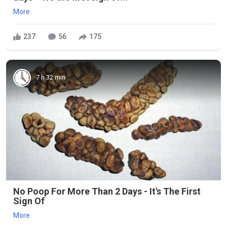
More
237
56
175
7 h 32 min
No Poop For More Than 2 Days - It's The First
Sign Of
More