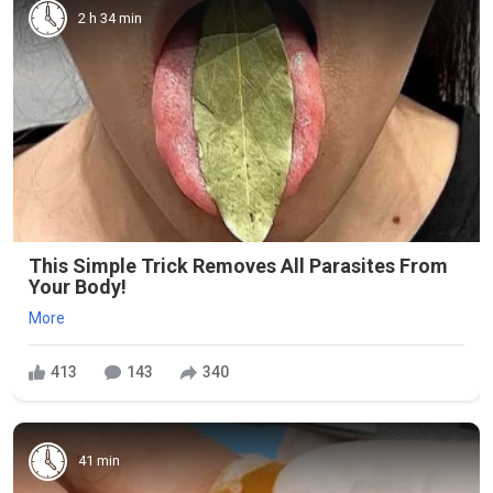
2 h 34 min
This Simple Trick Removes All Parasites From
Your Body!
More
413
143
340
41 min