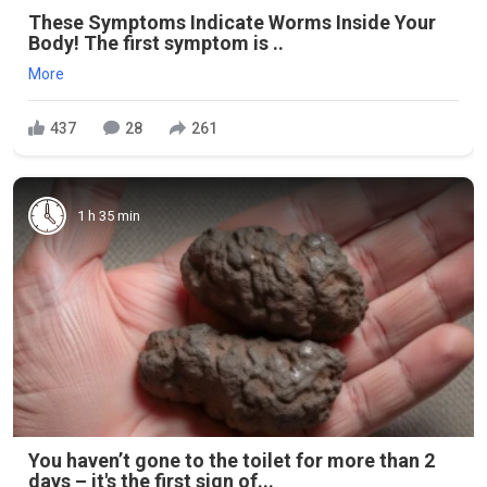
These Symptoms Indicate Worms Inside Your
Body! The first symptom is ..
More
437
28
261
1 h 35 min
You haven’t gone to the toilet for more than 2
days – it's the first sign of...