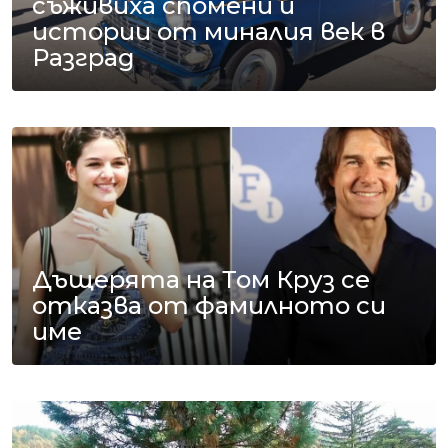
съживиха спомени и
истории от миналия век в
Разград
Дъщерята на Том Круз се
отказва от фамилното си
име