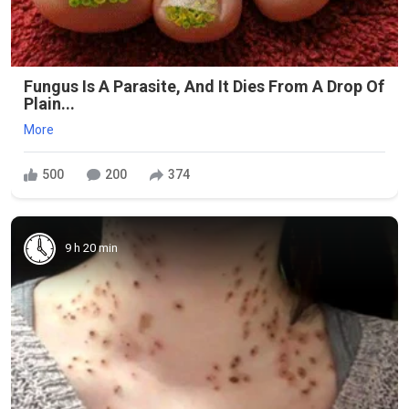
Fungus Is A Parasite, And It Dies From A Drop Of
Plain...
More
500
200
374
9 h 20 min