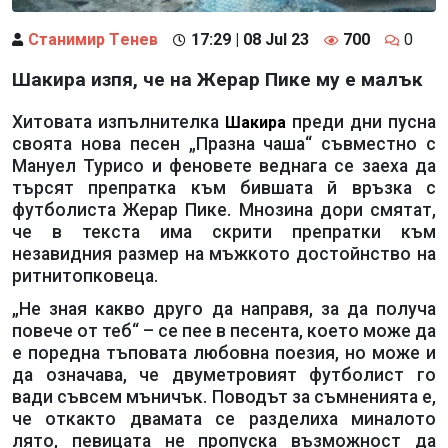
Станимир Тeнев
17:29 | 08 Jul 23
700
0
Шакира изпя, че на Жерар Пике му е малък
Хитовата изпълнителка
преди дни пусна
Шакира
своята нова песен „Празна чаша“ съвместно с
Мануел Турисо и феновете веднага се заеха да
търсят препратка към бившата й връзка с
футболиста Жерар Пике. Мнозина дори смятат,
че в текста има скрити препратки към
незавидния размер на мъжкото достойнство на
ритнитопковеца.
„Не зная какво друго да направя, за да получа
повече от теб“ – се пее в песента, което може да
е поредна тъповата любовна поезия, но може и
да означава, че двуметровият футболист го
вади съвсем мъничък. Поводът за съмненията е,
че откакто двамата се разделиха миналото
лято, певицата не пропуска възможност да