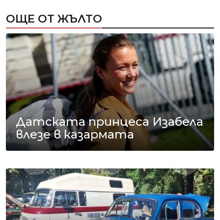
ОЩЕ ОТ ЖЪЛТО
Датската принцеса Изабела
влезе в казармата