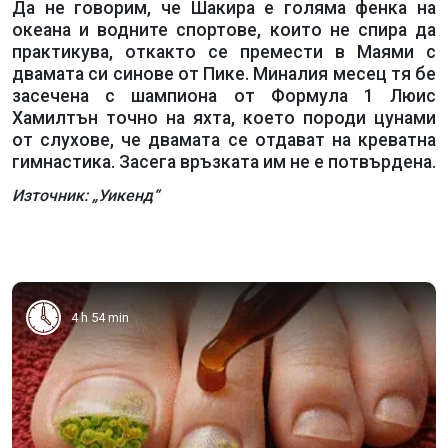
Да не говорим, че Шакира е голяма фенка на
океана и водните спортове, които не спира да
практикува, откакто се премести в Маями с
двамата си синове от Пике. Миналия месец тя бе
засечена с шампиона от Формула 1 Люис
Хамилтън точно на яхта, което породи цунами
от слухове, че двамата се отдават на креватна
гимнастика. Засега връзката им не е потвърдена.
Източник: „Уикенд“
4 h 54 min