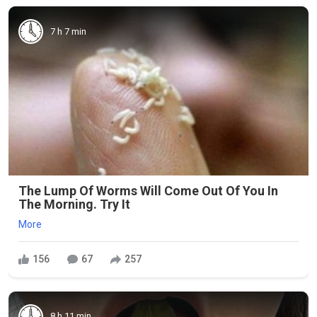
7 h 7 min
The Lump Of Worms Will Come Out Of You In
The Morning. Try It
More
156
67
257
8 h 11 min