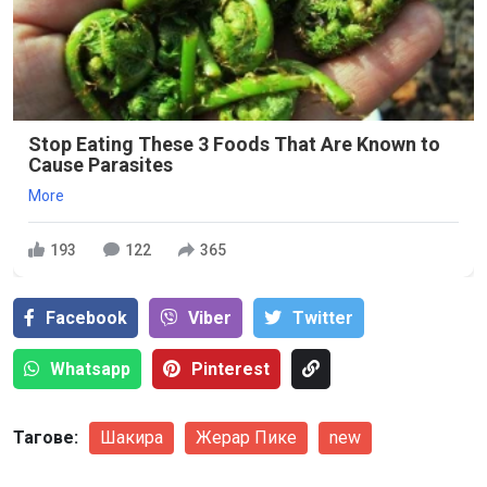
Stop Eating These 3 Foods That Are Known to
Cause Parasites
More
193
122
365
Facebook
Viber
Тwitter
Whatsapp
Pinterest
Тагове:
Шакира
Жерар Пике
new