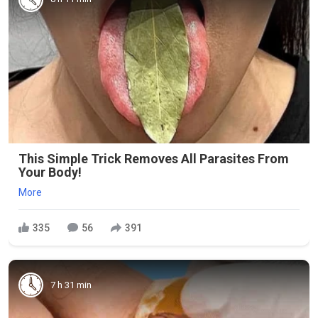
This Simple Trick Removes All Parasites From
Your Body!
More
335
56
391
7 h 31 min