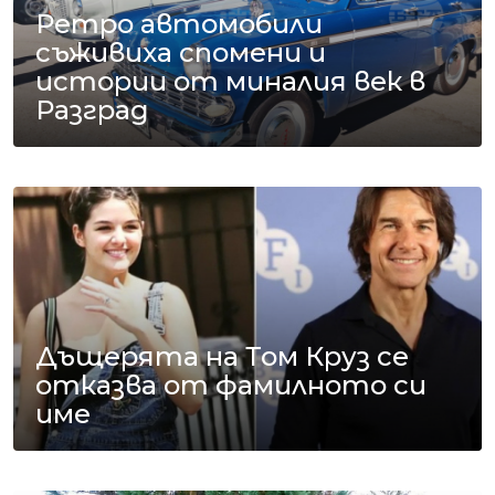
Ретро автомобили
съживиха спомени и
истории от миналия век в
Разград
Дъщерята на Том Круз се
отказва от фамилното си
име