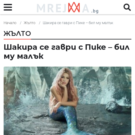
Начало
Жълто
Шакира се гаври с Пике – бил му малък
ЖЪЛТО
Шакира се гаври с Пике – бил
му малък