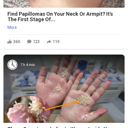
Find Papillomas On Your Neck Or Armpit? It's
The First Stage Of...
More
360
123
119
7 h 4 min