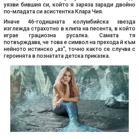
уязви бившия си, който я заряза заради двойно
по-младата си асистентка Клара Чия.
Иначе 46-годишната колумбийска звезда
изглежда страхотно в клипа на песента, в който
играе грациозна русалка. Самата тя
потвърждава, че това е символ на прехода й към
нейното истинско „аз“, точно както се случва с
героинята в познатата детска приказка.