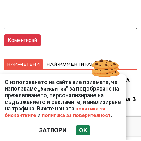
НАЙ-ЧЕТЕНИ
НАЙ-КОМЕНТИРАНИ
Ким Чен Ун е получил
С използването на сайта вие приемате, че
22 милиарда долара
използваме „
" за подобряване на
бисквитки
свръхпечалба от
преживяването, персонализиране на
началото на войната в
съдържанието и рекламите, и анализиране
Украйна
на трафика. Вижте нашата
политика за
и
.
бисквитките
политика за поверителност
ЗАТВОРИ
OK
18 тона храна за