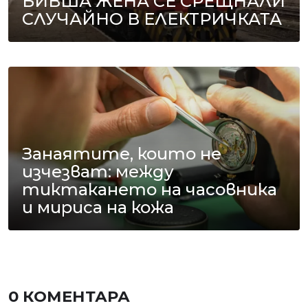
БИВША ЖЕНА СЕ СРЕЩНАЛИ
СЛУЧАЙНО В ЕЛЕКТРИЧКАТА
Занаятите, които не
изчезват: между
тиктакането на часовника
и мириса на кожа
0 КОМЕНТАРА