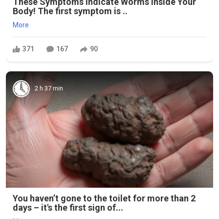
These Symptoms Indicate Worms Inside Your
Body! The first symptom is ..
More
371
167
90
2 h 37 min
You haven’t gone to the toilet for more than 2
days – it's the first sign of...