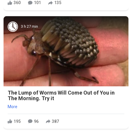
360
101
135
3 h 27 min
The Lump of Worms Will Come Out of You in
The Morning. Try it
More
195
96
387