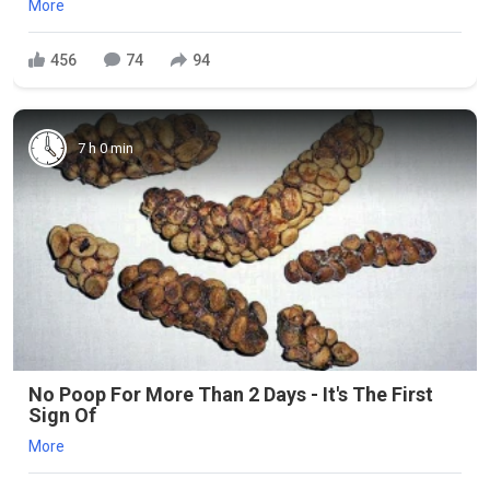
More
456
74
94
7 h 0 min
No Poop For More Than 2 Days - It's The First
Sign Of
More