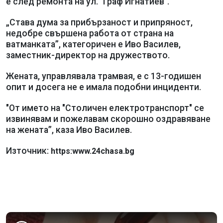
е след ремонта на ул. "Граф Игнатиев".
„Става дума за прибързаност и припряност,
недобре свършена работа от страна на
ватманката”, категоричен е Иво Василев,
заместник-директор на дружеството.
Жената, управлявала трамвая, е с 13-годишен
опит и досега не е имала подобни инциденти.
"От името на "Столичен електротранспорт" се
извинявам и пожелавам скорошно оздравяване
на жената”, каза Иво Василев.
Източник:
https:www.24chasa.bg