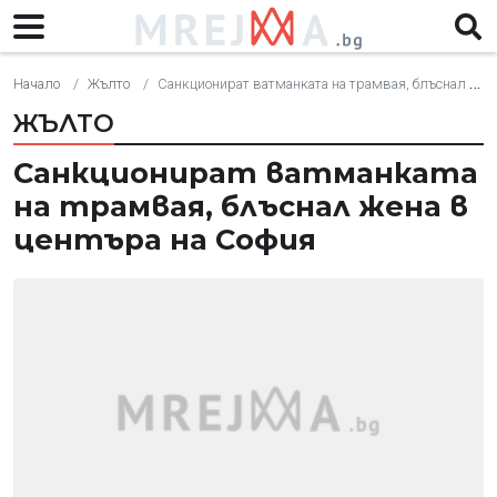
Начало
Жълто
Санкционират ватманката на трамвая, блъснал жена в центъра на София
ЖЪЛТО
Санкционират ватманката
на трамвая, блъснал жена в
центъра на София