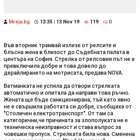
Mreja.bg
13:35 | 13 Nov 19
119
0
Във вторник трамвай излезе от релсите и
блъсна жена в близост до Съдебната палата в
центъра на София. Стрелка от релсовия път не е
превключила добре и това довело до
дерайлирането на мотрисата, предава NOVA.
Ватманката не успяла да отвори стрелката
автоматично и опитала да направи това ръчно.
Жената ще бъде санкционирана, тъй като явно
не е свършила работата си добре, съобщиха от
"Столичен електротранспорт". От там са
категорични,че причината за злополуката не е
техническа неизправност и става въпрос за
човешки пропуск. Стрелката била нова. Сменена