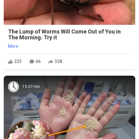
The Lump of Worms Will Come Out of You in
The Morning. Try it
More
223
66
328
1 h 27 min