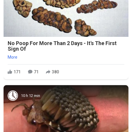
No Poop For More Than 2 Days - It's The First
Sign Of
More
171
71
380
10 h 12 min