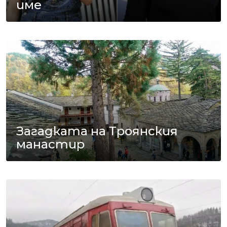
име
Загадката на Троянския
манастир