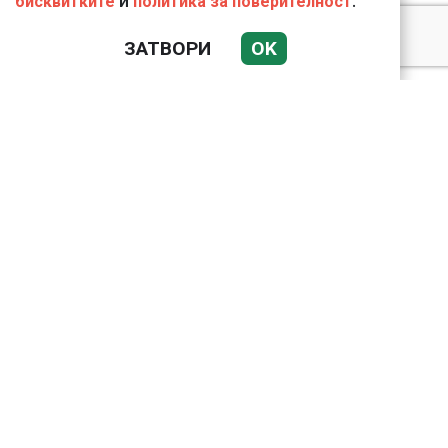
и
.
бисквитките
политика за поверителност
ЗАТВОРИ
OK
Подводни кадри от
Корфу разкриха
тревожна картина
Веригите пробутват
вносни продукти за
български
Bloomberg: Иран