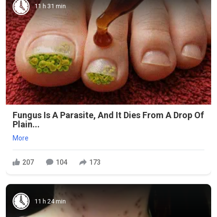
11 h 31 min
Fungus Is A Parasite, And It Dies From A Drop Of
Plain...
More
207
104
173
11 h 24 min