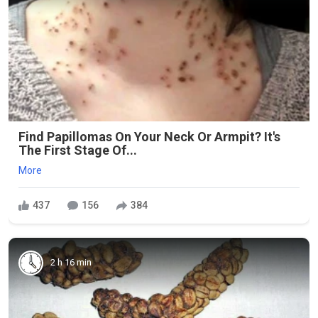
Find Papillomas On Your Neck Or Armpit? It's
The First Stage Of...
More
437
156
384
2 h 16 min