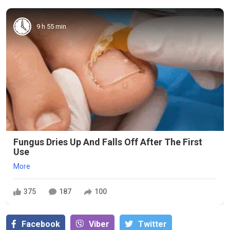
9 h 55 min
Fungus Dries Up And Falls Off After The First
Use
More
375
187
100
Facebook
Viber
Тwitter