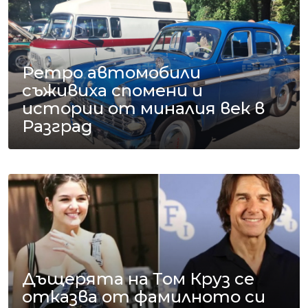
Ретро автомобили
съживиха спомени и
истории от миналия век в
Разград
Дъщерята на Том Круз се
отказва от фамилното си