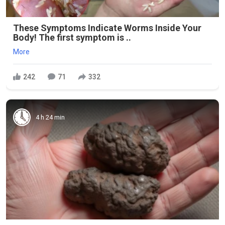
These Symptoms Indicate Worms Inside Your
Body! The first symptom is ..
More
242
71
332
4 h 24 min