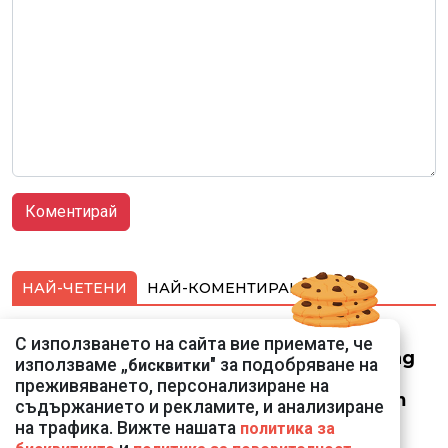
НАЙ-ЧЕТЕНИ
НАЙ-КОМЕНТИРАНИ
Смарт оферти с до
С използването на сайта вие приемате, че
90% отстъпка за над
използваме „
" за подобряване на
бисквитки
150 устройства от
преживяването, персонализиране на
Vivacom през август
съдържанието и рекламите, и анализиране
на трафика. Вижте нашата
политика за