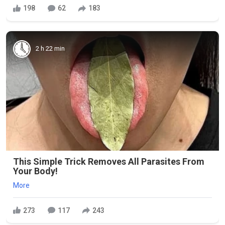
198
62
183
2 h 22 min
This Simple Trick Removes All Parasites From
Your Body!
More
273
117
243