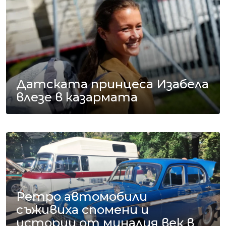
Датската принцеса Изабела
влезе в казармата
Ретро автомобили
съживиха спомени и
истории от миналия век в