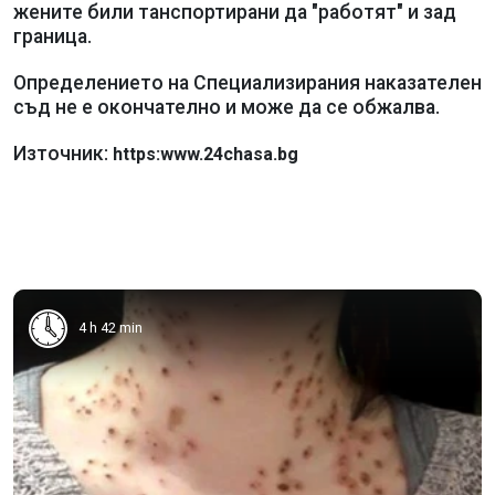
жените били танспортирани да "работят" и зад
граница.
Определението на Специализирания наказателен
съд не е окончателно и може да се обжалва.
Източник:
https:www.24chasa.bg
4 h 42 min