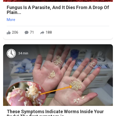
Fungus Is A Parasite, And It Dies From A Drop Of
Plain...
More
206
71
188
34 min
These Symptoms Indicate Worms Inside Your