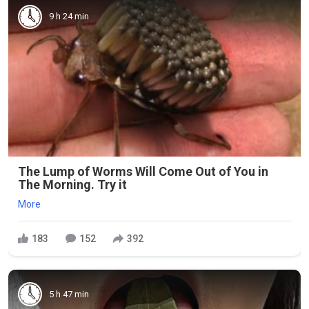
9 h 24 min
The Lump of Worms Will Come Out of You in
The Morning. Try it
More
183
152
392
5 h 47 min