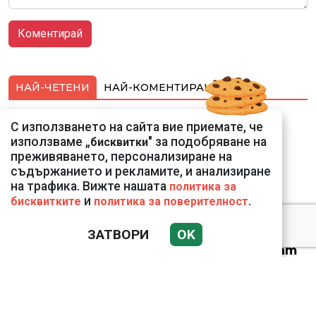
НАЙ-ЧЕТЕНИ
НАЙ-КОМЕНТИРАНИ
Подводни кадри от
С използването на сайта вие приемате, че
Корфу разкриха
използваме „
" за подобряване на
бисквитки
тревожна картина
преживяването, персонализиране на
съдържанието и рекламите, и анализиране
на трафика. Вижте нашата
политика за
и
.
бисквитките
политика за поверителност
ЗАТВОРИ
OK
Веригите пробутват
вносни продукти за
български