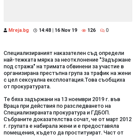
Mreja.bg
14:48 | 16 Nov 19
126
0
Специализираният наказателен съд определи
най-тежката мярка за неотклонение "Задържане
под стража" на тримата обвинени за участие в
организирана престъпна група за трафик на жени
с цел сексуална експлоатация.Това съобщиха
от прокуратурата.
Те бяха задържани на 13 ноември 2019 г. във
Враца при действия по разследването на
Специализираната прокуратура и ГДБОП.
Събраните доказателства сочат, че от март 2012
г. групата е набирала жени и е предоставяла
помещения, където да проституират. Част от