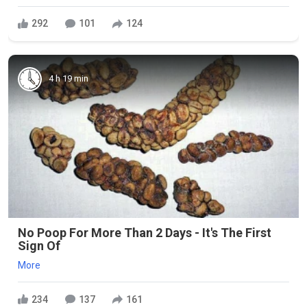
292
101
124
4 h 19 min
No Poop For More Than 2 Days - It's The First
Sign Of
More
234
137
161