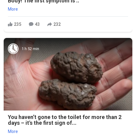
Body! The first symptom is ..
More
235
43
232
1 h 52 min
You haven’t gone to the toilet for more than 2
days – it's the first sign of...
More