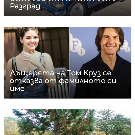
Разград
Дъщерята на Том Круз се
отказва от фамилното си
име