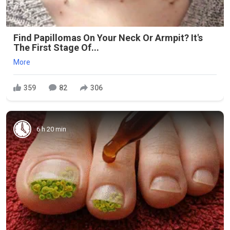
Find Papillomas On Your Neck Or Armpit? It's
The First Stage Of...
More
359
82
306
6 h 20 min