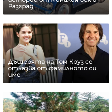
Разград
Дъщерята на Том Круз се
отказва от фамилното си
име