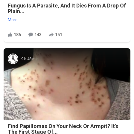
Fungus Is A Parasite, And It Dies From A Drop Of
Plain...
More
186
143
151
9 h 48 min
Find Papillomas On Your Neck Or Armpit? It's
The First Stage Of...