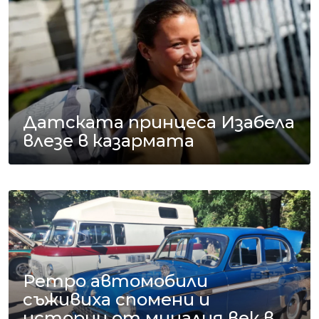
Датската принцеса Изабела
влезе в казармата
Ретро автомобили
съживиха спомени и
истории от миналия век в