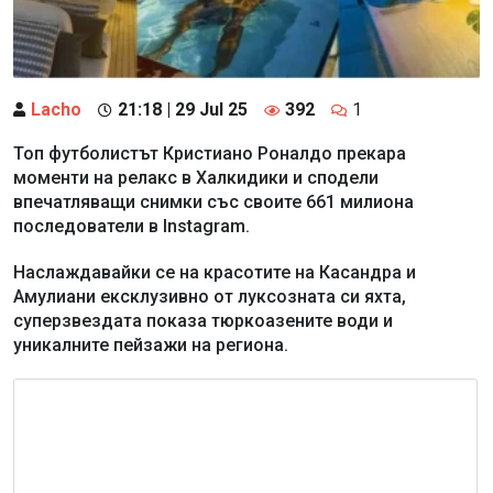
Lacho
21:18 | 29 Jul 25
392
1
Топ футболистът Кристиано Роналдо прекара
моменти на релакс в Халкидики и сподели
впечатляващи снимки със своите 661 милиона
последователи в Instagram.
Наслаждавайки се на красотите на Касандра и
Амулиани ексклузивно от луксозната си яхта,
суперзвездата показа тюркоазените води и
уникалните пейзажи на региона.