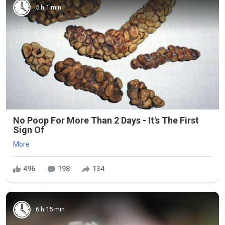
5 h 1 min
No Poop For More Than 2 Days - It's The First
Sign Of
More
496
198
134
6 h 15 min