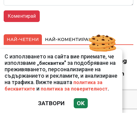
НАЙ-ЧЕТЕНИ
НАЙ-КОМЕНТИРАНИ
Смарт оферти с до
С използването на сайта вие приемате, че
90% отстъпка за над
използваме „
" за подобряване на
бисквитки
150 устройства от
преживяването, персонализиране на
Vivacom през август
съдържанието и рекламите, и анализиране
на трафика. Вижте нашата
политика за
и
.
бисквитките
политика за поверителност
ЗАТВОРИ
OK
Подводни кадри от
Корфу разкриха
тревожна картина