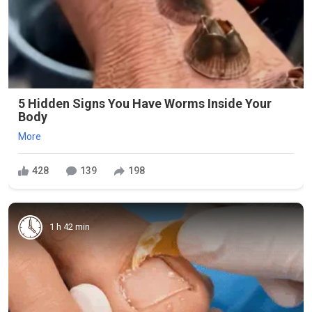
5 Hidden Signs You Have Worms Inside Your
Body
More
428
139
198
1 h 42 min