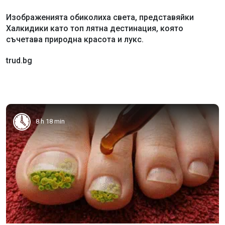
Изображенията обиколиха света, представяйки
Халкидики като топ лятна дестинация, която
съчетава природна красота и лукс.
trud.bg
8 h 18 min