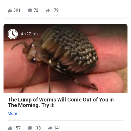
391
72
179
4 h 27 min
The Lump of Worms Will Come Out of You in
The Morning. Try it
More
157
138
141