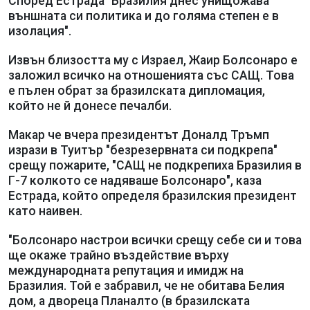
Според Естрада "Бразилия днес унищожава
външната си политика и до голяма степен е в
изолация".
Извън близостта му с Израел, Жаир Болсонаро е
заложил всичко на отношенията със САЩ. Това
е пълен обрат за бразилската дипломация,
който не й донесе печалби.
Макар че вчера президентът Доналд Тръмп
изрази в Туитър "безрезервната си подкрепа"
срещу пожарите, "САЩ не подкрепиха Бразилия в
Г-7 колкото се надяваше Болсонаро", каза
Естрада, който определя бразилския президент
като наивен.
"Болсонаро настрои всички срещу себе си и това
ще окаже трайно въздействие върху
международната репутация и имидж на
Бразилия. Той е забравил, че не обитава Белия
дом, а двореца Планалто (в бразилската