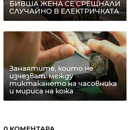
БИВША ЖЕНА СЕ СРЕЩНАЛИ
СЛУЧАЙНО В ЕЛЕКТРИЧКАТА
Занаятите, които не
изчезват: между
тиктакането на часовника
и мириса на кожа
0 КОМЕНТАРА