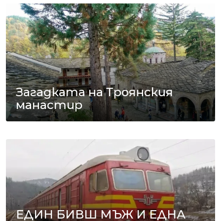
Загадката на Троянския
манастир
ЕДИН БИВШ МЪЖ И ЕДНА