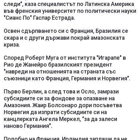
следи", каза специалистът по Латинска Америка
във френския университет по политически науки
"Сианс По" Гаспар Естрада.
Освен сдърпването си с Франция, Бразилия се
скара и с други държави покрай амазонската
криза.
Според Роберт Муга от института "Игарапе" в
Рио де Жанейро бразилският президент
"навреди на отношенията на страната със
съюзници като Франция, Германия и Норвегия".
Първо Берлин, а след това и Осло, замрази
субсидиите си за фондове за опазване на
Амазония. Жаир Болсонаро дори посъветва
Норвегия да изпрати субсидиите си на
канцлерката Ангела Меркел, "за да залеси
наново Германия".
Подобно на Франция, Ирландия заплаши да не