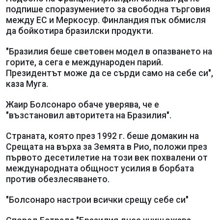
подпише споразумението за свободна търговия
между ЕС и Меркосур. Финландия пък обмисля
да бойкотира бразилски продукти.
"Бразилия беше световен модел в опазването на
горите, а сега е международен парий.
Президентът може да се сърди само на себе си",
каза Муга.
Жаир Болсонаро обаче уверява, че е
"възстановил авторитета на Бразилия".
Страната, която през 1992 г. беше домакин на
Срещата на върха за Земята в Рио, положи през
първото десетилетие на този век похвалени от
международната общност усилия в борбата
против обезлесяването.
"Болсонаро настрои всички срещу себе си"