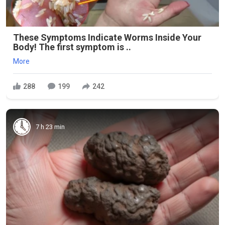
These Symptoms Indicate Worms Inside Your
Body! The first symptom is ..
More
288
199
242
7 h 23 min