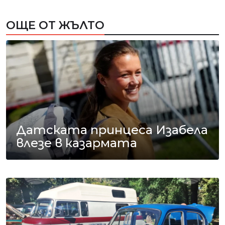
ОЩЕ ОТ ЖЪЛТО
Датската принцеса Изабела
влезе в казармата