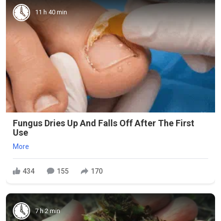
11 h 40 min
Fungus Dries Up And Falls Off After The First
Use
More
434
155
170
7 h 2 min