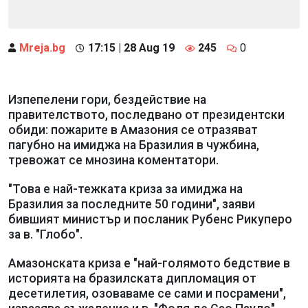
Mreja.bg
17:15 | 28 Aug 19
245
0
Изпепелени гори, бездействие на
правителството, последвано от президентски
обиди: пожарите в Амазония се отразяват
пагубно на имиджа на Бразилия в чужбина,
тревожат се мнозина коментатори.
"Това е най-тежката криза за имиджа на
Бразилия за последните 50 години", заяви
бившият министър и посланик Рубенс Рикуперо
за в. "Глобо".
Амазонската криза е "най-голямото бедствие в
историята на бразилската дипломация от
десетилетия, озоваваме се сами и посрамени",