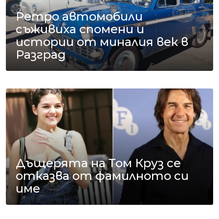
Ретро автомобили
съживиха спомени и
истории от миналия век в
Разград
Дъщерята на Том Круз се
отказва от фамилното си
име