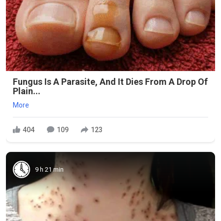
Fungus Is A Parasite, And It Dies From A Drop Of
Plain...
More
404
109
123
9 h 21 min