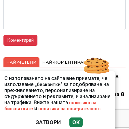
НАЙ-ЧЕТЕНИ
НАЙ-КОМЕНТИРАНИ
Ким Чен Ун е получил
С използването на сайта вие приемате, че
22 милиарда долара
използваме „
" за подобряване на
бисквитки
свръхпечалба от
преживяването, персонализиране на
началото на войната в
съдържанието и рекламите, и анализиране
Украйна
на трафика. Вижте нашата
политика за
и
.
бисквитките
политика за поверителност
ЗАТВОРИ
OK
Крахът на