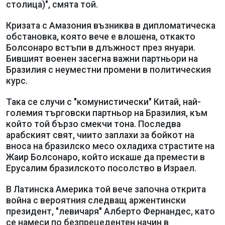
столица)", смята той.
Кризата с Амазония възниква в дипломатическа
обстановка, която вече е влошена, откакто
Болсонаро встъпи в длъжност през януари.
Бившият военен засегна важни партньори на
Бразилия с неуместни промени в политическия
курс.
Така се случи с "комунистически" Китай, най-
големия търговски партньор на Бразилия, към
който той бързо смекчи тона. Последва
арабският свят, чиито заплахи за бойкот на
вноса на бразилско месо охладиха страстите на
Жаир Болсонаро, който искаше да премести в
Ерусалим бразилското посолство в Израел.
В Латинска Америка той вече започна открита
война с вероятния следващ аржентински
президент, "левичаря" Алберто Фернандес, като
се намеси по безпрецедентен начин в