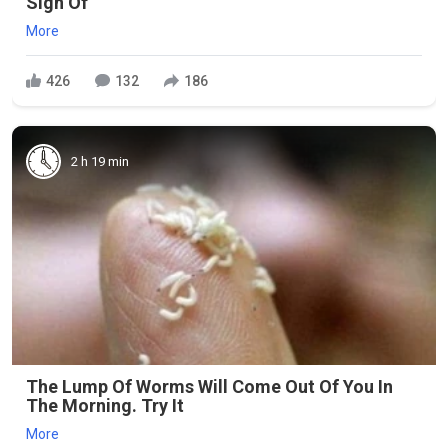
Sign Of
More
426
132
186
2 h 19 min
The Lump Of Worms Will Come Out Of You In
The Morning. Try It
More