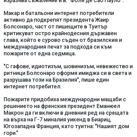
изразява съжаление и в. "Фоля де Сао Пауло".
Макар и батальони интернет потребители
активно да подкрепят президента Жаир
Болсонаро, част от пишещите в Туитър
критикуват остро крайнодесния държавен
глава, който е сурово съден от бразилския и
международния печат за подхода си към
пожарите от една седмица.
"С гафове, идиотизъм, шовинизъм, невежество и
ритници Болсонаро оформя имиджа си в света и
разрушава този на Бразилия", пише един
интернет потребител.
Пожарите придобиха международни мащаби с
решението на френския президент Еманюел
Макрон да ги включи в дневния ред на срещата
на върха на Г-7 миналия уикенд в Биариц,
Югозападна Франция, като туитна: "Нашият дом
гори."