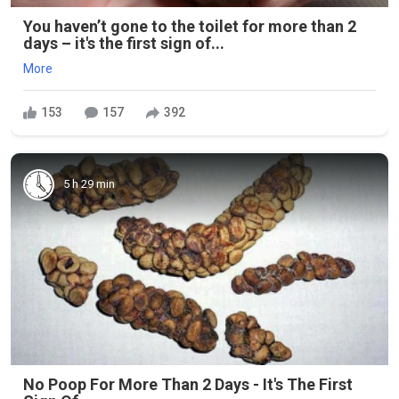
You haven’t gone to the toilet for more than 2
days – it's the first sign of...
More
153
157
392
5 h 29 min
No Poop For More Than 2 Days - It's The First