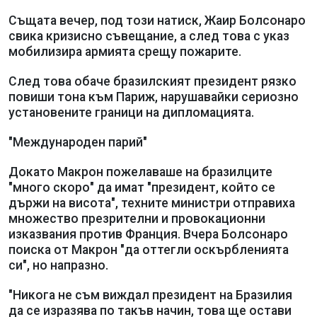
Същата вечер, под този натиск, Жаир Болсонаро
свика кризисно съвещание, а след това с указ
мобилизира армията срещу пожарите.
След това обаче бразилският президент рязко
повиши тона към Париж, нарушавайки сериозно
установените граници на дипломацията.
"Международен парий"
Докато Макрон пожелаваше на бразилците
"много скоро" да имат "президент, който се
държи на висота", техните министри отправиха
множество презрителни и провокационни
изказвания против Франция. Вчера Болсонаро
поиска от Макрон "да оттегли оскърбленията
си", но напразно.
"Никога не съм виждал президент на Бразилия
да се изразява по такъв начин, това ще остави