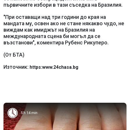
първичните избори в тази съседка на Бразилия.
"При оставащи над три години до края на
мандата му, освен ако не стане някакво чудо, не
виждам как имиджът на Бразилия на
международната сцена би могъл да се
възстанови", коментира Рубенс Рикуперо.
(От БТА)
Източник:
https:www.24chasa.bg
5 h 14 min