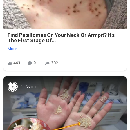
Find Papillomas On Your Neck Or Armpit? It's
The First Stage Of...
More
463
91
302
4 h 30 min