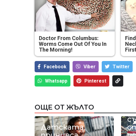
Doctor From Columbus:
Find
Worms Come Out Of You In
Neck
The Morning!
Firs
Facebook
Viber
Тwitter
Whatsapp
Pinterest
Р
ОЩЕ ОТ ЖЪЛТО
а
с
Датската
с
принцеса
и