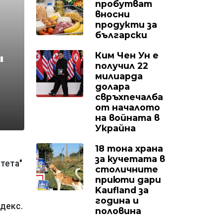
пробутват
вносни
продукти за
български
Ким Чен Ун е
"
получил 22
милиарда
долара
свръхпечалба
от началото
на войната в
Украйна
18 тона храна
за кучетата в
тета"
столичните
приюти дари
Kaufland за
година и
декс.
половина