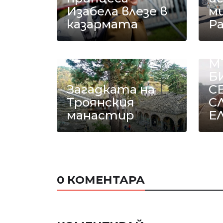
Изабела влезе в
ми
казармата
Р
Е
М
Б
Загадката на
С
Троянския
С
манастир
Е
0 КОМЕНТАРА