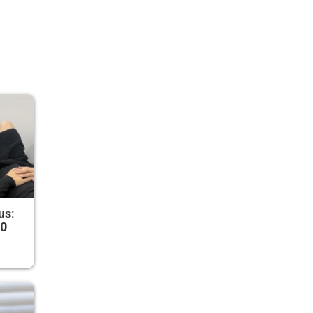
us:
50