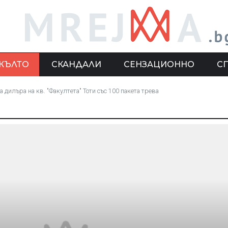
ЖЪЛТО
СКАНДАЛИ
СЕНЗАЦИОННО
С
 дилъра на кв. "Факултета" Тоти със 100 пакета трева