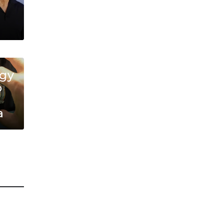
ду
о
а