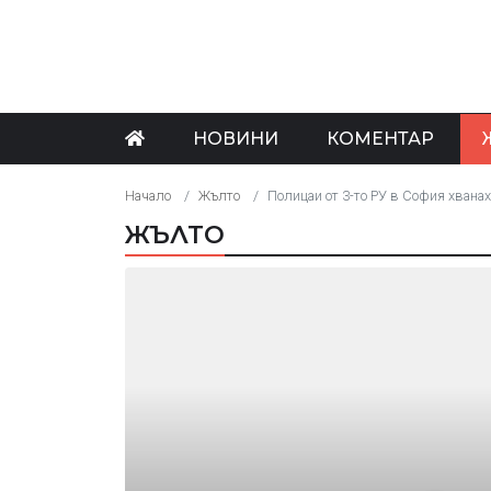
НОВИНИ
КОМЕНТАР
Начало
Жълто
Полицаи от 3-то РУ в София хванаха
ЖЪЛТО