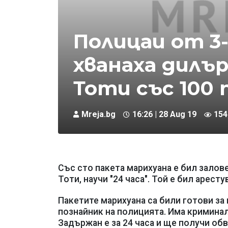
Полицаи от 3
хванаха дилър
Тоти със 100
Mreja.bg
16:26 | 28 Aug 19
154
Със сто пакета марихуана е бил залов
Тоти, научи "24 часа". Той е бил арест
Пакетите марихуана са били готови за 
познайник на полицията. Има криминал
Задържан е за 24 часа и ще получи об