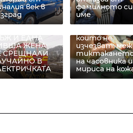
налия век в
фамилното си
азград
име
ДИН БИВШ
Занаятите,
ЪЖ И ЕДНА
които не
ИВША ЖЕНА
изчезват: меж
Е СРЕЩНАЛИ
тиктаканет
ЛУЧАЙНО В
на часовника и
ЛЕКТРИЧКАТА
мириса на кож