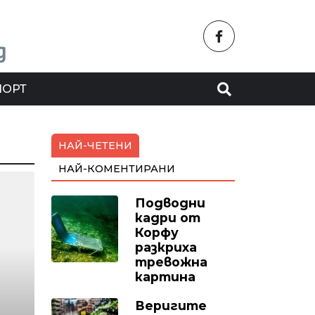
ПОРТ
НАЙ-ЧЕТЕНИ
НАЙ-КОМЕНТИРАНИ
Подводни
кадри от
Корфу
разкриха
тревожна
картина
Веригите