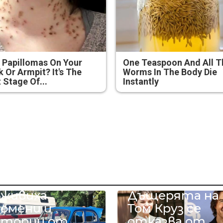
 Papillomas On Your
One Teaspoon And All T
 Or Armpit? It's The
Worms In The Body Die
t Stage Of...
Instantly
етро
втомобили
ъживиха
Дъщерята на
помени и
Том Круз се
стории от
отказва от