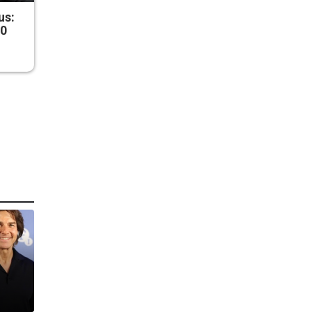
us:
50