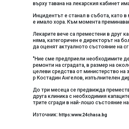
върху тавана на лекарския кабинет им
Инцидентът е станал в събота, като в
е имало хора. Към момента преминаван
Лекарите вече са преместени в друг к
няма, категоричен е директорът на бо
да оценят актуалното състояние на сг
"Ние сме предприели необходимите де
ремонти на сградата, в размер на окол
целеви средства от министерство на зд
р Костадин Ангелов, изпълнителен ди
До три месеца се предвижда преместв
друга клиника с необходимия капацитет
трите сгради в най-лошо състояние н
Източник:
https:www.24chasa.bg