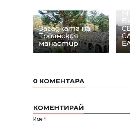
Е
М
Б
Загадката на
С
Троянския
С
манастир
Е
0 КОМЕНТАРА
КОМЕНТИРАЙ
Име
*