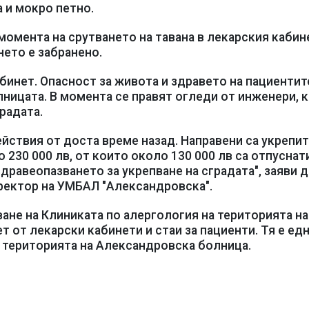
а и мокро петно.
 момента на срутването на тавана в лекарския кабин
ето е забранено.
абинет. Опасност за живота и здравето на пациентит
лницата. В момента се правят огледи от инженери, 
радата.
йствия от доста време назад. Направени са укрепи
о 230 000 лв, от които около 130 000 лв са отпуснат
равеопазването за укрепване на сградата", заяви д
ректор на УМБАЛ "Александровска".
ане на Клиниката по алергология на територията на
 от лекарски кабинети и стаи за пациенти. Тя е едн
а територията на Александровска болница.