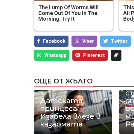
The Lump Of Worms Will
This
Come Out Of You In The
All 
Morning. Try It
Bod
Facebook
Viber
Тwitter
Whatsapp
Pinterest
Р
ОЩЕ ОТ ЖЪЛТО
а
с
Датската
с
принцеса
и
Изабела влезе в
ми
казармата
Р