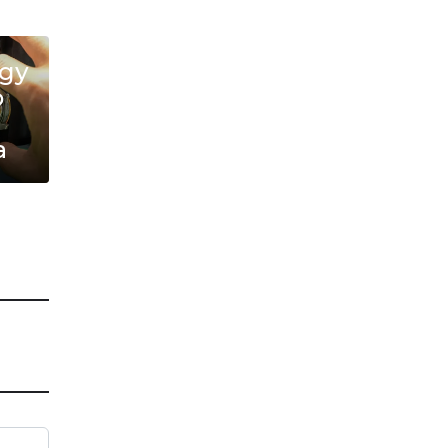
ду
о
а