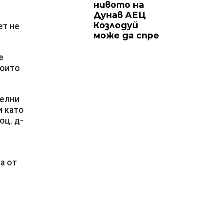
нивото на
Дунав АЕЦ
Козлодуй
ет не
може да спре
е
които
телни
и като
оц. д-
а от