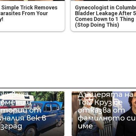
 Simple Trick Removes
Gynecologist in Columb
Parasites From Your
Bladder Leakage After 
y!
Comes Down to 1 Thing
(Stop Doing This)
етро
втомобили
ъживиха
Дъщерята на
помени и
Том Круз се
стории от
отказва от
налия век в
фамилното си
азград
име