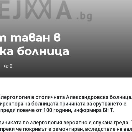
т таван в
ка болница
0
 алергология в столичната Александровска болница
иректора на болницата причината за срутването е
 преди повече от 100 години, информира БНТ.
линиката по алергология вероятно е спукана греда.
преки че покривът е ремонтиран, вследствие на ва