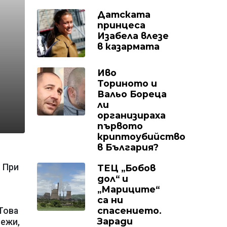
Датската
принцеса
Изабела влезе
в казармата
Иво
Ториното и
Вальо Бореца
ли
организираха
първото
криптоубийство
в България?
. При
ТЕЦ „Бобов
дол“ и
„Мариците“
са ни
спасението.
 Това
Заради
лежи,