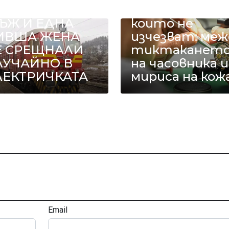
ДИН БИВШ
Занаятите,
ЪЖ И ЕДНА
които не
ИВША ЖЕНА
изчезват: меж
Е СРЕЩНАЛИ
тиктаканет
ЛУЧАЙНО В
на часовника и
ЛЕКТРИЧКАТА
мириса на кож
Email