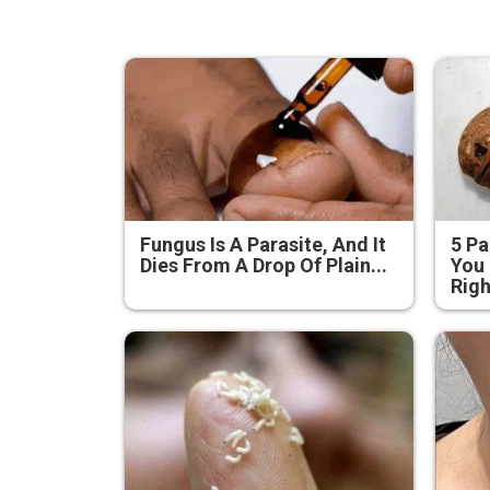
Fungus Is A Parasite, And It
5 Pa
Dies From A Drop Of Plain...
You 
Rig