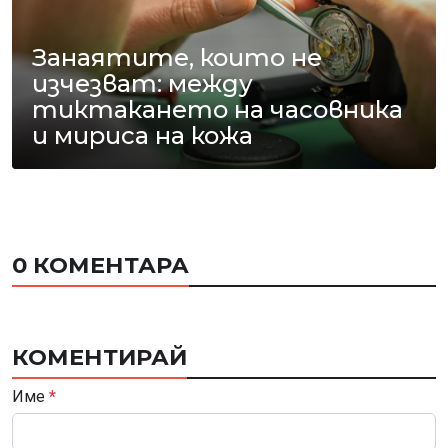
Занаятите, които не
изчезват: между
тиктакането на часовника
и мириса на кожа
0 КОМЕНТАРА
КОМЕНТИРАЙ
Име
*