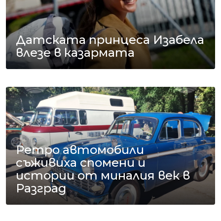
Датската принцеса Изабела
влезе в казармата
Ретро автомобили
съживиха спомени и
истории от миналия век в
Разград