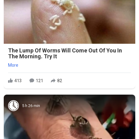
The Lump Of Worms Will Come Out Of You In
The Morning. Try It
More
413
121
82
5 h 26 min