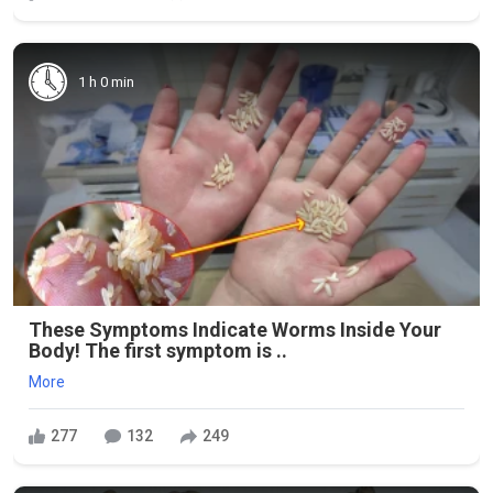
1 h 0 min
These Symptoms Indicate Worms Inside Your
Body! The first symptom is ..
More
277
132
249