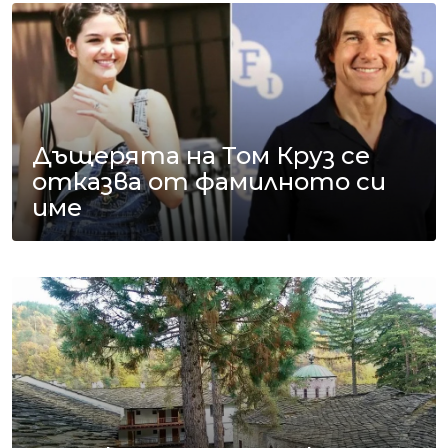
Дъщерята на Том Круз се
отказва от фамилното си
име