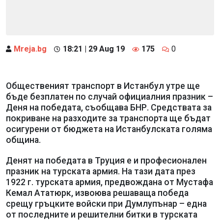
Mreja.bg
18:21 | 29 Aug 19
175
0
Общественият транспорт в Истанбул утре ще
бъде безплатен по случай официалния празник –
Деня на победата, съобщава БНР. Средствата за
покриване на разходите за транспорта ще бъдат
осигурени от бюджета на Истанбулската голяма
община.
Денят на победата в Труция е и професионален
празник на турската армия. На тази дата през
1922 г. турската армия, предвождана от Мустафа
Кемал Ататюрк, извоюва решаваща победа
срещу гръцките войски при Думлупънар – една
от последните и решителни битки в турската