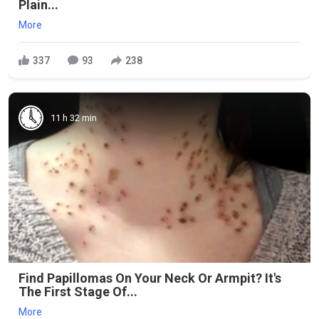
Plain...
More
337
93
238
11 h 32 min
Find Papillomas On Your Neck Or Armpit? It's
The First Stage Of...
More