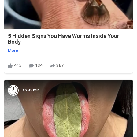
5 Hidden Signs You Have Worms Inside Your
Body
More
415
134
367
3 h 45 min