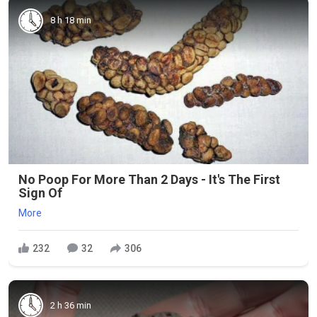
8 h 18 min
No Poop For More Than 2 Days - It's The First
Sign Of
More
232
32
306
2 h 36 min