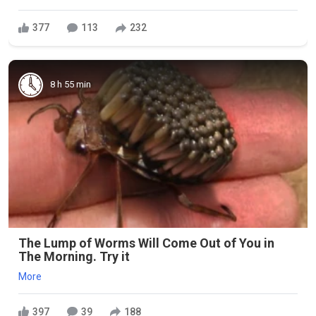
377
113
232
8 h 55 min
The Lump of Worms Will Come Out of You in
The Morning. Try it
More
397
39
188