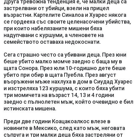
Друга тревожна тенденция е, че малки деца са
застрелвани от убийци, взели на прицел
възрастни. Картелите Синалоа и Хуарес някога
се гордееха със своите целенасочени убийства,
при които набелязаните мишени бяха
надупчвани с куршуми, а членовете на
семейството оставаха недокоснати.
Сега страшно често са убивани деца. През юни
беше убито малко момче заедно с баща му в
щата Сонора. През юли 10-годишно дете беше
убито при обир в щата Пуебла. През август
въоръжени мъже нахлуха в дом в Сиудад Хуарес
и изстреляха 123 куршума, с които бяха убити
три момичета на възраст 14, 13 и 4 години
заедно с пълнолетен мъж, който очевидно е бил
истинската мишена.
Преди две години Коацакоалкос влезе в
новините в Мексико, след като мъж, неговата
съпруга и три малки деца бяха застреляни от