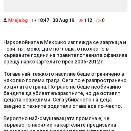
Mreja.bg
18:47 | 30 Aug 19
112
0
Нарковойната в Мексико изглежда се завръща и
този път може да е по-лоша, отколкото в
кървавите години на правителствената офанзива
срещу наркокартелите през 2006-2012 г.
Тогава най-тежкото насилие беше ограничено в
няколко големи града. Сега то е разпространено
из цялата страна. По-рано не беше необичайно
бандите да убиват възрастните, но да оставят
децата невредими. Сега убиването на деца
заедно с техните родители става все по-често.
Вероятно най-смущаващата промяна е, че
кървавото насилие на картелите предизвика