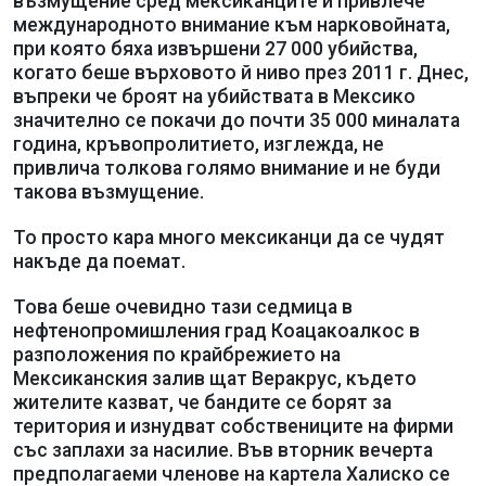
възмущение сред мексиканците и привлече
международното внимание към нарковойната,
при която бяха извършени 27 000 убийства,
когато беше върховото й ниво през 2011 г. Днес,
въпреки че броят на убийствата в Мексико
значително се покачи до почти 35 000 миналата
година, кръвопролитието, изглежда, не
привлича толкова голямо внимание и не буди
такова възмущение.
То просто кара много мексиканци да се чудят
накъде да поемат.
Това беше очевидно тази седмица в
нефтенопромишления град Коацакоалкос в
разположения по крайбрежието на
Мексиканския залив щат Веракрус, където
жителите казват, че бандите се борят за
територия и изнудват собствениците на фирми
със заплахи за насилие. Във вторник вечерта
предполагаеми членове на картела Халиско се