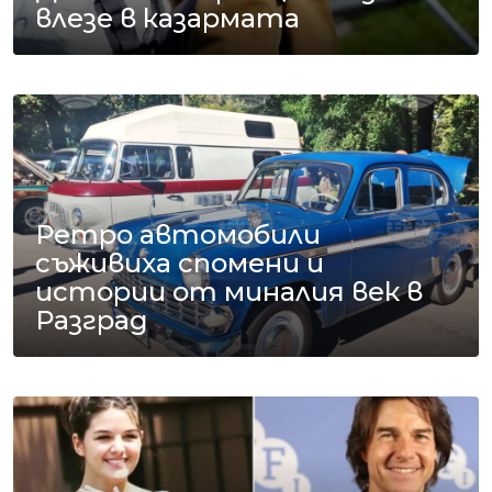
влезе в казармата
Ретро автомобили
съживиха спомени и
истории от миналия век в
Разград