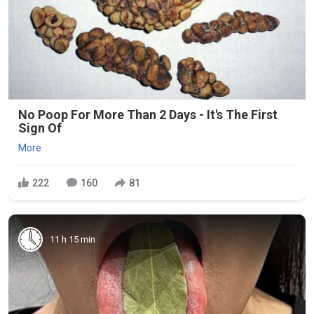
No Poop For More Than 2 Days - It's The First
Sign Of
More
222
160
81
11 h 15 min