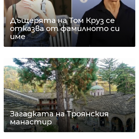
Дъщерята на Том Круз се
отказва от фамилното си
име
Загадката на Троянския
манастир