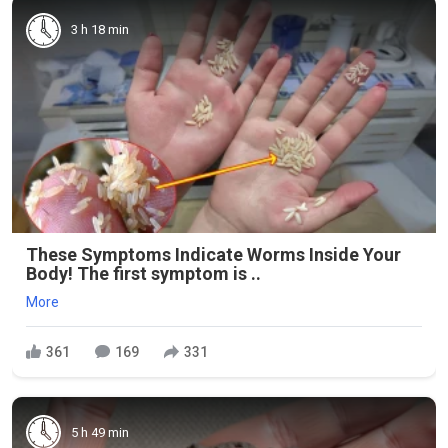
3 h 18 min
These Symptoms Indicate Worms Inside Your
Body! The first symptom is ..
More
361
169
331
5 h 49 min