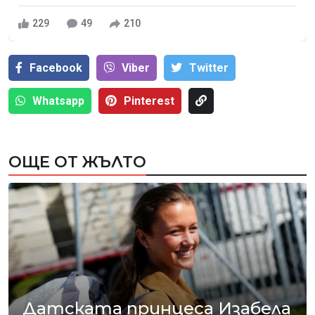
229
49
210
Facebook
Viber
Тwitter
Whatsapp
Pinterest
ОЩЕ ОТ ЖЪЛТО
Датската принцеса Изабела