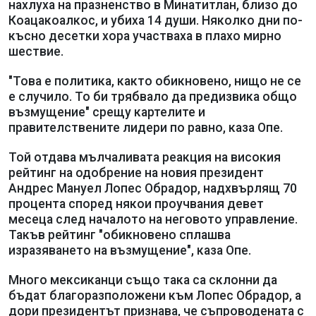
нахлуха на празненство в Минатитлан, близо до
Коацакоалкос, и убиха 14 души. Няколко дни по-
късно десетки хора участваха в плахо мирно
шествие.
"Това е политика, както обикновено, нищо не се
е случило. То би трябвало да предизвика общо
възмущение" срещу картелите и
правителствените лидери по равно, каза Опе.
Той отдава мълчаливата реакция на високия
рейтинг на одобрение на новия президент
Андрес Мануел Лопес Обрадор, надхвърлящ 70
процента според някои проучвания девет
месеца след началото на неговото управление.
Такъв рейтинг "обикновено сплашва
изразяването на възмущение", каза Опе.
Много мексиканци също така са склонни да
бъдат благоразположени към Лопес Обрадор, а
дори президентът признава, че съпроводената с