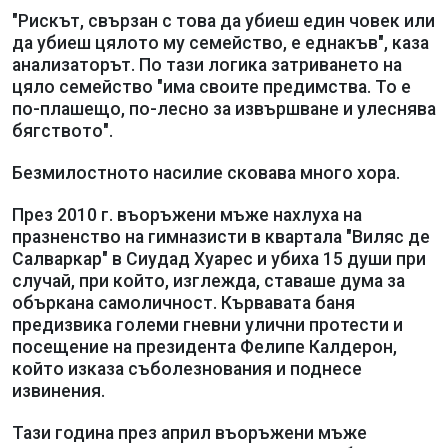
"Рискът, свързан с това да убиеш един човек или
да убиеш цялото му семейство, е еднакъв", каза
анализаторът. По тази логика затриването на
цяло семейство "има своите предимства. То е
по-плашещо, по-лесно за извършване и улеснява
бягството".
Безмилостното насилие сковава много хора.
През 2010 г. въоръжени мъже нахлуха на
празненство на гимназисти в квартала "Виляс де
Салваркар" в Сиудад Хуарес и убиха 15 души при
случай, при който, изглежда, ставаше дума за
объркана самоличност. Кървавата баня
предизвика големи гневни улични протести и
посещение на президента Фелипе Калдерон,
който изказа съболезнования и поднесе
извинения.
Тази година през април въоръжени мъже