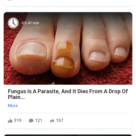
6 h 41 min
Fungus Is A Parasite, And It Dies From A Drop Of
Plain...
More
319
121
157