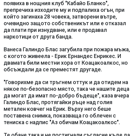
появиха в нощния клуб "Кабайо Бланко",
препречиха изходите му и подпалиха огън, при
който загинаха 28 човека, затворени вътре,
очевидно защото собственикът или е отказал
да плати при изнудване, или е продавал
наркотици от друга банда.
Ванеса Галиндо Блас загубила при пожара мъжа,
с когото живеела - Ерик Ернандес Енрикес. И
двамата били местни хора от Коацакоалкос, но
обсъждали да се преместят другаде.
"Говорихме да си тръгнем оттук и да отидем на
някое по-безопасно място, така че нашите деца
да могат да имат по-добро бъдеще", каза вчера
Галиндо Блас, протягайки ръце над голия
метален ковчег на Ерик. Върху него беше
поставена снимка, показваща го облечен с
тениска с надпис "Аз обичам Коацакоалкос".
Те обаче така и не постигнали съгласие къде да