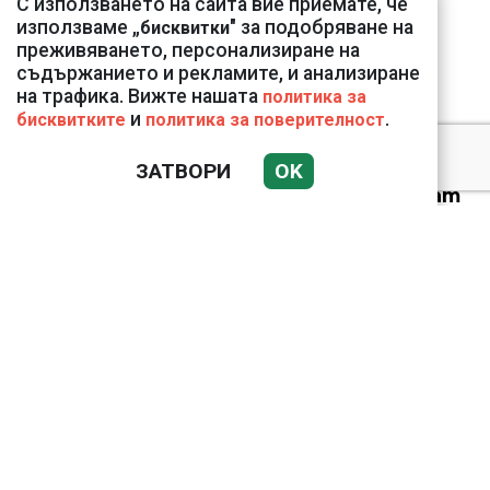
С използването на сайта вие приемате, че
Корфу разкриха
използваме „
" за подобряване на
бисквитки
тревожна картина
преживяването, персонализиране на
съдържанието и рекламите, и анализиране
на трафика. Вижте нашата
политика за
и
.
бисквитките
политика за поверителност
ЗАТВОРИ
OK
Веригите пробутват
вносни продукти за
български
Ким Чен Ун е получил
22 милиарда долара
свръхпечалба от
началото на войната в
Украйна