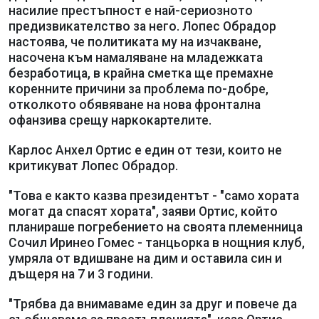
насилие престъпност е най-сериозното
предизвикателство за него. Лопес Обрадор
настоява, че политиката му на изчакване,
насочена към намаляване на младежката
безработица, в крайна сметка ще премахне
коренните причини за проблема по-добре,
отколкото обявяване на нова фронтална
офанзива срещу наркокартелите.
Карлос Анхел Ортис е един от тези, които не
критикуват Лопес Обрадор.
"Това е както казва президентът - "само хората
могат да спасят хората", заяви Ортис, който
планираше погребението на своята племенница
Сочил Иринео Гомес - танцьорка в нощния клуб,
умряла от вдишване на дим и оставила син и
дъщеря на 7 и 3 години.
"Трябва да внимаваме един за друг и повече да