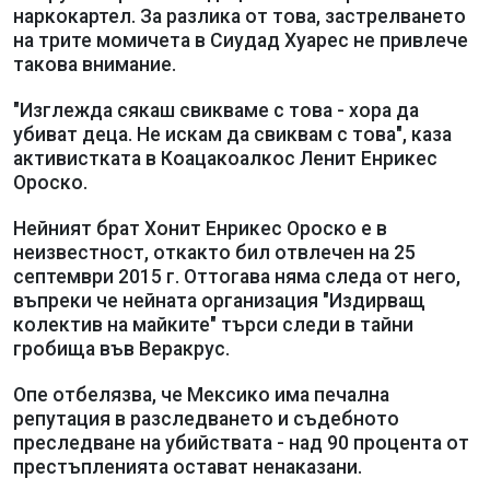
наркокартел. За разлика от това, застрелването
на трите момичета в Сиудад Хуарес не привлече
такова внимание.
"Изглежда сякаш свикваме с това - хора да
убиват деца. Не искам да свиквам с това", каза
активистката в Коацакоалкос Ленит Енрикес
Ороско.
Нейният брат Хонит Енрикес Ороско е в
неизвестност, откакто бил отвлечен на 25
септември 2015 г. Оттогава няма следа от него,
въпреки че нейната организация "Издирващ
колектив на майките" търси следи в тайни
гробища във Веракрус.
Опе отбелязва, че Мексико има печална
репутация в разследването и съдебното
преследване на убийствата - над 90 процента от
престъпленията остават ненаказани.