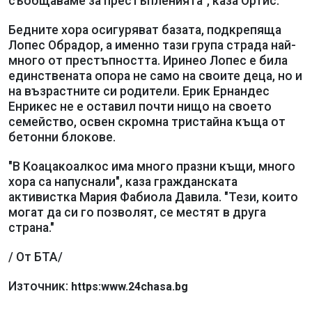
съобщаваме за престъпленията", каза Ортис.
Бедните хора осигуряват базата, подкрепяща
Лопес Обрадор, а именно тази група страда най-
много от престъпността. Иринео Лопес е била
единствената опора не само на своите деца, но и
на възрастните си родители. Ерик Ернандес
Енрикес не е оставил почти нищо на своето
семейство, освен скромна тристайна къща от
бетонни блокове.
"В Коацакоалкос има много празни къщи, много
хора са напуснали", каза гражданската
активистка Мария Фабиола Давила. "Тези, които
могат да си го позволят, се местят в друга
страна."
/ От БТА/
Източник:
https:www.24chasa.bg