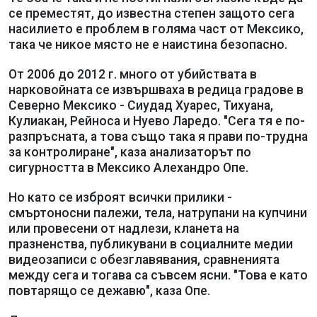
се преместят, до известна степен защото сега
насилието е проблем в голяма част от Мексико,
така че никое място не е наистина безопасно.
От 2006 до 2012 г. много от убийствата в
нарковойната се извършваха в редица градове в
Северно Мексико - Сиудад Хуарес, Тихуана,
Кулиакан, Рейноса и Нуево Ларедо. "Сега тя е по-
разпръсната, а това също така я прави по-трудна
за контролиране", каза анализаторът по
сигурността в Мексико Алехандро Опе.
Но като се изброят всички прилики -
смъртоносни палежи, тела, натрупани на купчини
или провесени от надлези, кланета на
празненства, публикувани в социалните медии
видеозаписи с обезглавявания, сравненията
между сега и тогава са съвсем ясни. "Това е като
повтарящо се дежавю", каза Опе.