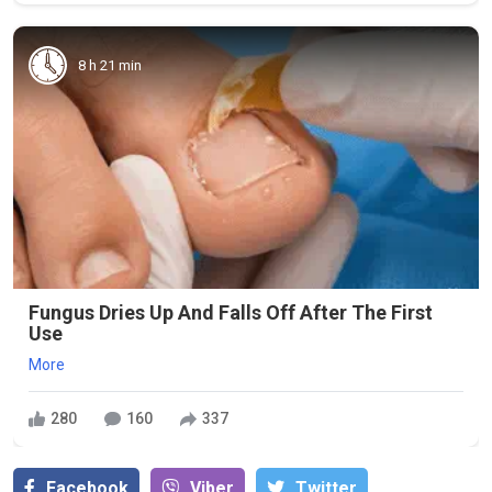
8 h 21 min
Fungus Dries Up And Falls Off After The First
Use
More
280
160
337
Facebook
Viber
Тwitter