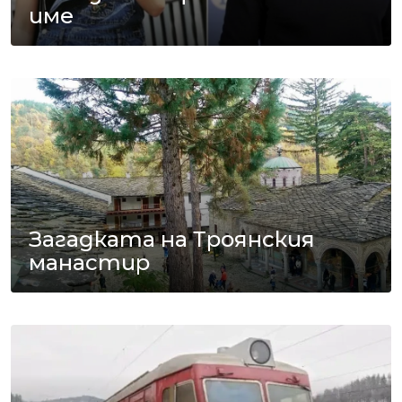
име
Загадката на Троянския
манастир