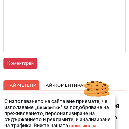
НАЙ-ЧЕТЕНИ
НАЙ-КОМЕНТИРАНИ
Смарт оферти с до
С използването на сайта вие приемате, че
90% отстъпка за над
използваме „
" за подобряване на
бисквитки
150 устройства от
преживяването, персонализиране на
Vivacom през август
съдържанието и рекламите, и анализиране
на трафика. Вижте нашата
политика за