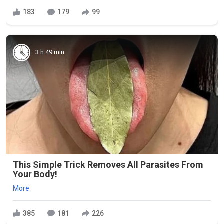
183
179
99
3 h 49 min
This Simple Trick Removes All Parasites From
Your Body!
More
385
181
226