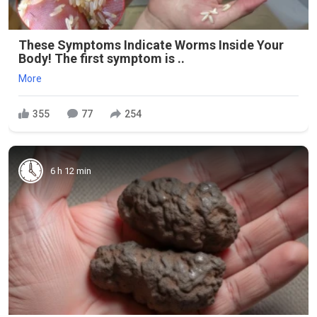
These Symptoms Indicate Worms Inside Your
Body! The first symptom is ..
More
355
77
254
6 h 12 min