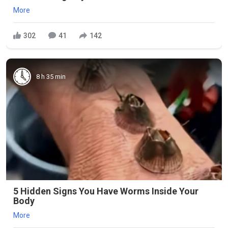
More
302
41
142
8 h 35 min
5 Hidden Signs You Have Worms Inside Your
Body
More