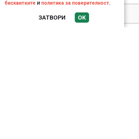
и
.
бисквитките
политика за поверителност
ЗАТВОРИ
OK
Подводни кадри от
Корфу разкриха
тревожна картина
Веригите пробутват
вносни продукти за
български
Учените призовават за