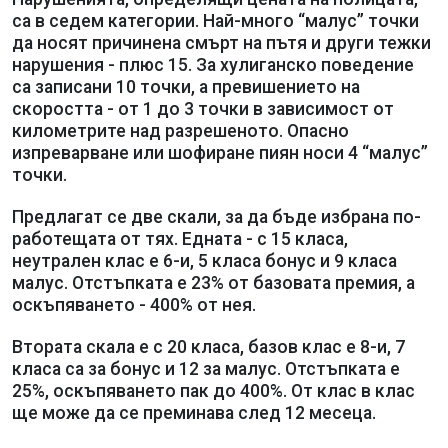
са в седем категории. Най-много “малус” точки
да носят причинена смърт на пътя и други тежки
нарушения - плюс 15. За хулиганско поведение
са записани 10 точки, а превишението на
скоростта - от 1 до 3 точки в зависимост от
километрите над разрешеното. Опасно
изпреварване или шофиране пиян носи 4 “малус”
точки.
Предлагат се две скали, за да бъде избрана по-
работещата от тях. Едната - с 15 класа,
неутрален клас е 6-и, 5 класа бонус и 9 класа
малус. Отстъпката е 23% от базовата премия, а
оскъпяването - 400% от нея.
Втората скала е с 20 класа, базов клас е 8-и, 7
класа са за бонус и 12 за малус. Отстъпката е
25%, оскъпяването пак до 400%. От клас в клас
ще може да се преминава след 12 месеца.