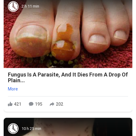
2 h 11 min
Fungus Is A Parasite, And It Dies From A Drop Of
Plain...
More
421
195
202
10 h 25 min