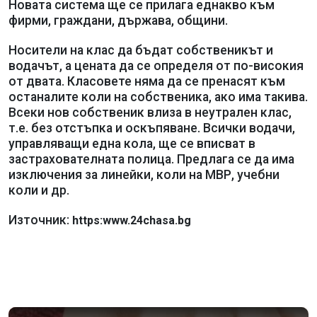
Новата система ще се прилага еднакво към
фирми, граждани, държава, общини.
Носители на клас да бъдат собственикът и
водачът, а цената да се определя от по-високия
от двата. Класовете няма да се пренасят към
останалите коли на собственика, ако има такива.
Всеки нов собственик влиза в неутрален клас,
т.е. без отстъпка и оскъпяване. Всички водачи,
управляващи една кола, ще се вписват в
застрахователната полица. Предлага се да има
изключения за линейки, коли на МВР, учебни
коли и др.
Източник:
https:www.24chasa.bg