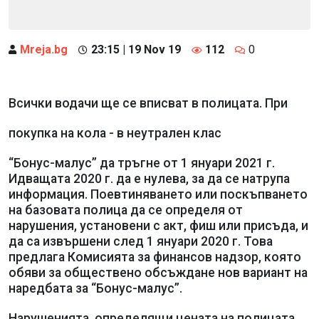
Mreja.bg
23:15 | 19 Nov 19
112
0
Всички водачи ще се вписват в полицата. При
покупка на кола - в неутрален клас
“Бонус-малус” да тръгне от 1 януари 2021 г.
Идващата 2020 г. да е нулева, за да се натрупа
информация. Поевтиняването или поскъпването
на базовата полица да се определя от
нарушения, установени с акт, фиш или присъда, и
да са извършени след 1 януари 2020 г. Това
предлага Комисията за финансов надзор, която
обяви за обществено обсъждане нов вариант на
наредбата за “Бонус-малус”.
Нарушенията, определящи цената на полицата,