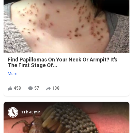
Find Papillomas On Your Neck Or Armpit? It's
The First Stage Of...
More
458
57
138
11 h 45 min