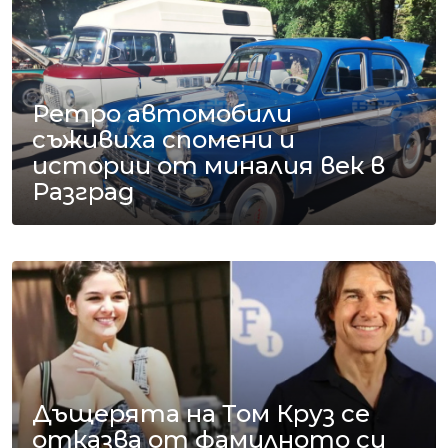
Ретро автомобили
съживиха спомени и
истории от миналия век в
Разград
Дъщерята на Том Круз се
отказва от фамилното си