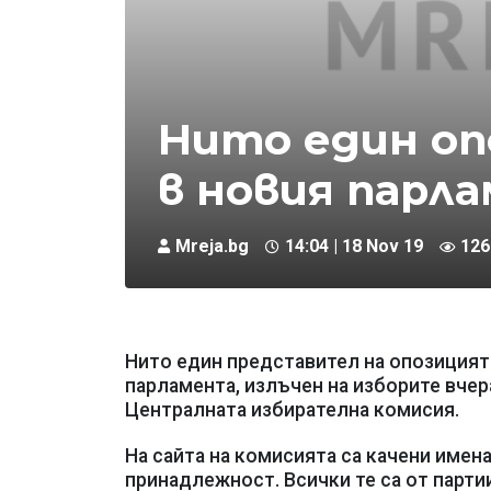
Нито един о
в новия парл
Mreja.bg
14:04 | 18 Nov 19
126
Нито един представител на опозицията
парламента, излъчен на изборите вчера
Централната избирателна комисия.
На сайта на комисията са качени имен
принадлежност. Всички те са от парти