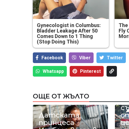
Gynecologist in Columbus:
The 
Bladder Leakage After 50
Fly 
Comes Down to 1 Thing
Mor
(Stop Doing This)
Facebook
Viber
Тwitter
Whatsapp
Pinterest
Р
ОЩЕ ОТ ЖЪЛТО
а
с
Датската
с
принцеса
и