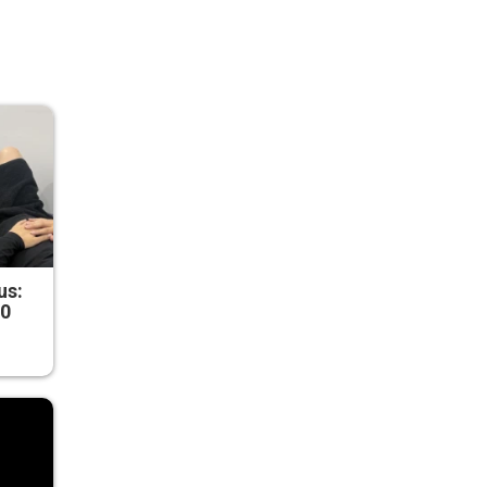
us:
50