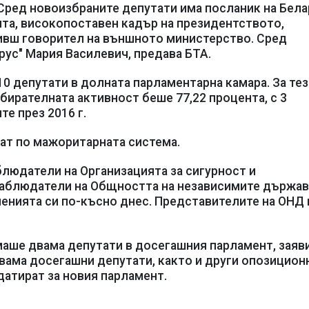
Сред новоизбраните депутати има посланик на Бела
та, високопоставен кадър на президентството,
ивш говорител на външното министерство. Сред
рус" Мария Василевич, предава БТА.
10 депутати в долната парламентарна камара. За тез
збирателната активност беше 77,22 процента, с 3
е през 2016 г.
рат по мажоритарната система.
людатели на Организацията за сигурност и
 наблюдатели на Общността на независимите държа
ченията си по-късно днес. Представителите на ОНД 
аше двама депутати в досегашния парламент, заяви
вама досегашни депутати, както и други опозицион
датират за новия парламент.