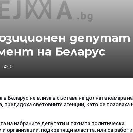
позиционен депутат
амент на Беларус
0
 в Беларус не влиза в състава на долната камара на
, предадоха световните агенции, като се позоваха 
ата на избраните депутати и тяхната политическа
и и организации, подкрепящи властта, или са работ