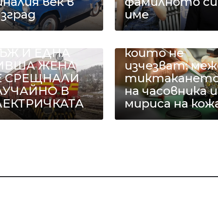
налия век в
фамилното си
азград
име
ДИН БИВШ
Занаятите,
ЪЖ И ЕДНА
които не
ИВША ЖЕНА
изчезват: меж
Е СРЕЩНАЛИ
тиктаканет
ЛУЧАЙНО В
на часовника и
ЛЕКТРИЧКАТА
мириса на кож