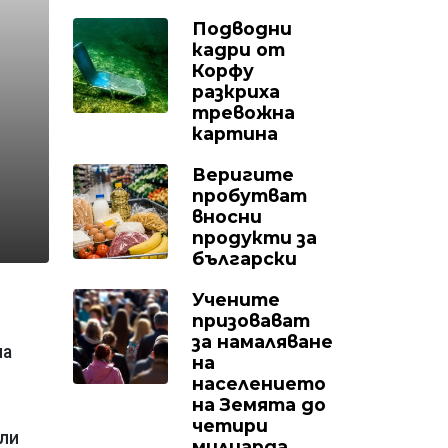
Подводни
кадри от
Корфу
разкриха
тревожна
картина
Веригите
пробутват
вносни
продукти за
български
Учените
призовават
за намаляване
на
на
населението
на Земята до
четири
или
милиарда