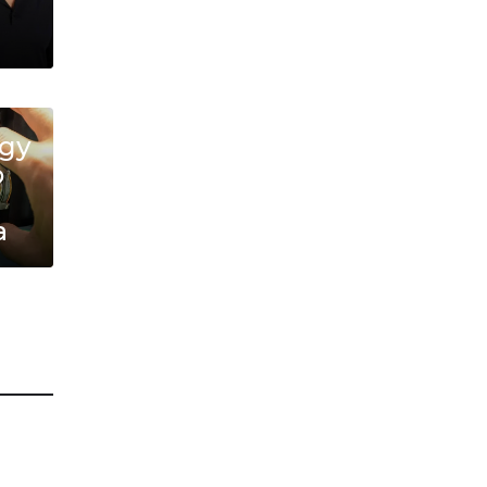
ду
о
а