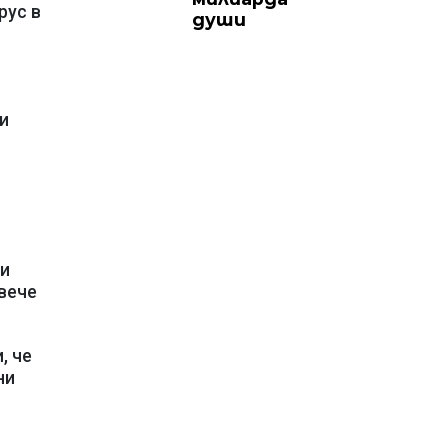
рус в
души
и
ви
вече
, че
ни