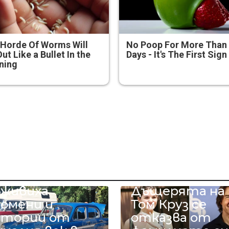
Horde Of Worms Will
No Poop For More Than
Out Like a Bullet In the
Days - It's The First Sign
ning
етро
втомобили
ъживиха
Дъщерята на
помени и
Том Круз се
стории от
отказва от