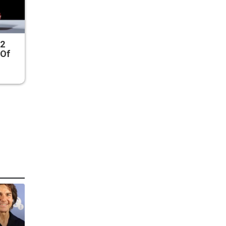
 2
 Of