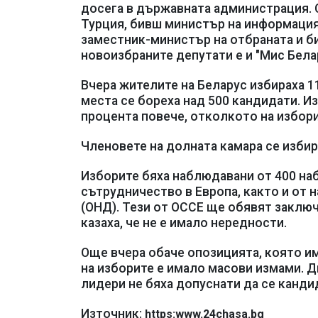
досега в държавната администрация. 
Турция, бивш министър на информация
заместник-министър на отбраната и б
новоизбраните депутати е и "Мис Бела
Вчера жителите на Беларус избираха 1
места се бореха над 500 кандидати. И
процента повече, отколкото на изборит
Членовете на долната камара се изби
Изборите бяха наблюдавани от 400 наб
сътрудничество в Европа, както и от
(ОНД). Тези от ОССЕ ще обявят заклю
казаха, че не е имало нередности.
Още вчера обаче опозицията, която им
на изборите е имало масови измами. Д
лидери не бяха допуснати да се канди
Източник:
https:www.24chasa.bg