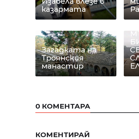
Изабела влезе в
ми
казармата
Р
Е
М
Б
Загадката на
С
Троянския
С
манастир
Е
0 КОМЕНТАРА
КОМЕНТИРАЙ