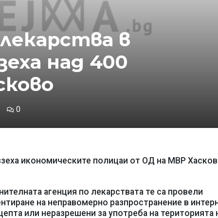
лекарства в
зеха над 400
сково
0
ззеха икономическите полицаи от ОД на МВР Хасков
ителната агенция по лекарствата те са провели
ентиране на неправомерно разпространение в интерн
цепта или неразрешени за употреба на територията 