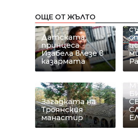
Р
ОЩЕ ОТ ЖЪЛТО
а
с
Датската
с
принцеса
и
Изабела влезе в
ми
казармата
Р
Е
М
Б
Загадката на
С
Троянския
С
манастир
Е