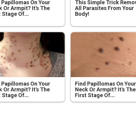
 Papillomas On Your
This Simple Trick Remo
 Or Armpit? It's The
All Parasites From Your
t Stage Of...
Body!
 Papillomas On Your
Find Papillomas On You
 Or Armpit? It's The
Neck Or Armpit? It's The
t Stage Of...
First Stage Of...