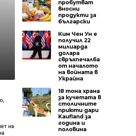
пробутват
вносни
продукти за
български
Ким Чен Ун е
получил 22
милиарда
долара
свръхпечалба
от началото
на войната в
Украйна
18 тона храна
за кучетата в
о,
столичните
приюти дари
Kaufland за
година и
ет на
половина
на