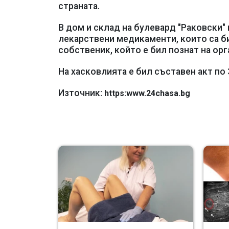
страната.
В дом и склад на булевард "Раковски"
лекарствени медикаменти, които са б
собственик, който е бил познат на орг
На хасковлията е бил съставен акт по
Източник:
https:www.24chasa.bg