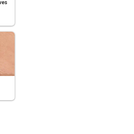
ves
r