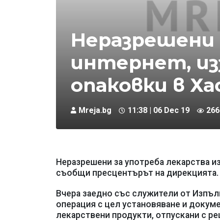
Неразрешени 
интернет, из
опаковки в Ха
Mreja.bg
11:38 | 06 Dec 19
266
Неразрешени за употреба лекарства и
съобщи пресцентърът на дирекцията.
Вчера заедно със служители от Изпълн
операция с цел установяване и докум
лекарствени продукти, отпускани с ре