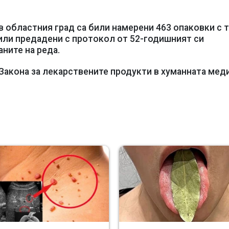
 в областния град са били намерени 463 опаковки с 
или предадени с протокол от 52-годишният си
аните на реда.
 Закона за лекарствените продукти в хуманната мед