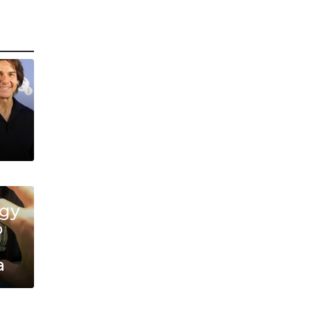
ду
о
а