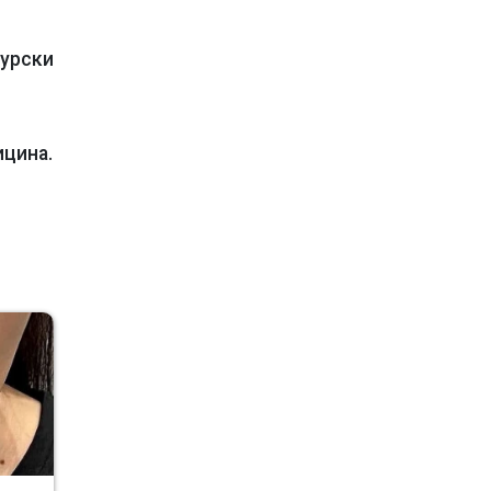
турски
ицина.