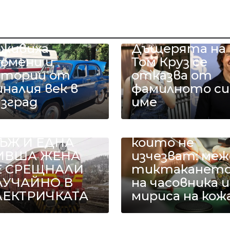
етро
втомобили
ъживиха
Дъщерята на
помени и
Том Круз се
стории от
отказва от
налия век в
фамилното си
азград
име
ДИН БИВШ
Занаятите,
ЪЖ И ЕДНА
които не
ИВША ЖЕНА
изчезват: меж
Е СРЕЩНАЛИ
тиктаканет
ЛУЧАЙНО В
на часовника и
ЛЕКТРИЧКАТА
мириса на кож