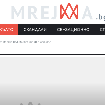
ЖЪЛТО
СКАНДАЛИ
СЕНЗАЦИОННО
С
, иззеха над 400 опаковки в Хасково