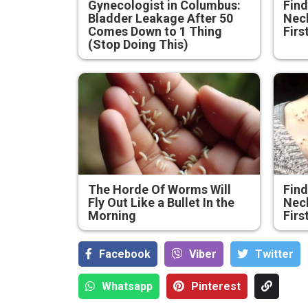
Gynecologist in Columbus:
Find
Bladder Leakage After 50
Neck
Comes Down to 1 Thing
Firs
(Stop Doing This)
The Horde Of Worms Will
Find
Fly Out Like a Bullet In the
Neck
Morning
Firs
Facebook
Viber
Тwitter
Whatsapp
Pinterest