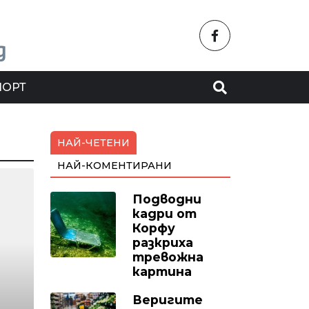
ПОРТ
НАЙ-ЧЕТЕНИ
НАЙ-КОМЕНТИРАНИ
Подводни
кадри от
Корфу
разкриха
тревожна
картина
Веригите