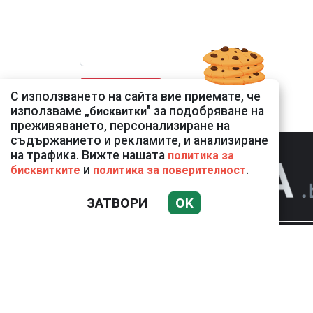
С използването на сайта вие приемате, че
използваме „
" за подобряване на
бисквитки
преживяването, персонализиране на
съдържанието и рекламите, и анализиране
на трафика. Вижте нашата
политика за
и
.
бисквитките
политика за поверителност
ЗАТВОРИ
OK
НОВИНИ
К
Използването и публикуването на част или 
разрешение на Медийна група Асмара ЕООД