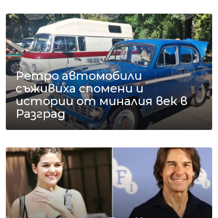
Ретро автомобили
съживиха спомени и
истории от миналия век в
Разград