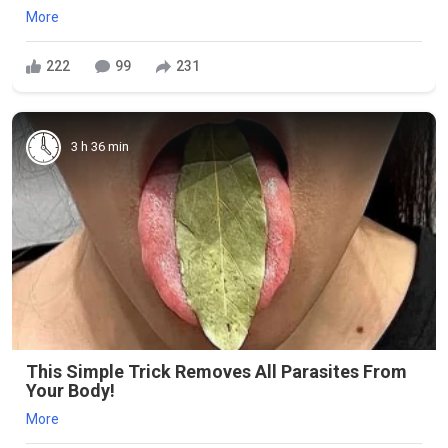
More
222
99
231
3 h 36 min
This Simple Trick Removes All Parasites From
Your Body!
More