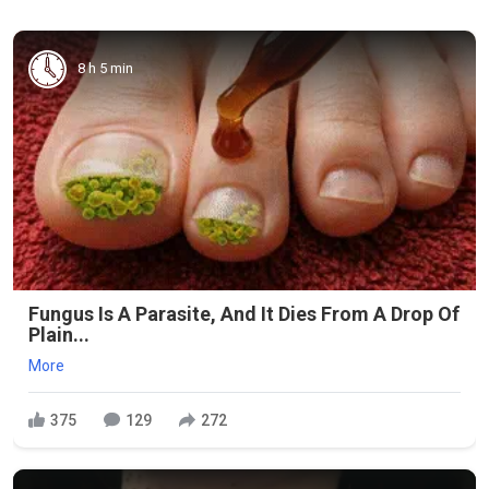
8 h 5 min
Fungus Is A Parasite, And It Dies From A Drop Of
Plain...
More
375
129
272