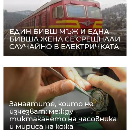
ЕДИН БИВШ МЪЖ И ЕДНА
БИВША ЖЕНА СЕ СРЕЩНАЛИ
СЛУЧАЙНО В ЕЛЕКТРИЧКАТА
Занаятите, които не
изчезват: между
тиктакането на часовника
и мириса на кожа