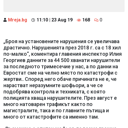
Mreja.bg
11:10 | 23 Aug 19
168
0
„Броя на установените нарушения се увеличава
драстично. Нарушенията през 2018 г. са с 18 хил
по-малко“, коментира главения инспектор Илия
Георгиев данните за 44 500 хванати нарушители
за последното тримесечие у нас, а по данни на
Евростат сме на челно място по катастрофи с
жертви.. Според него обаче причината не е, че
нарастват неразумните шофьори, а че се
подобрява контрола и техниката, с която
полицията хваща нарушителите. През август е
много натоварен трафикът както по
магистралите, така и по главните пътища и
много от катастрофите са именно там.