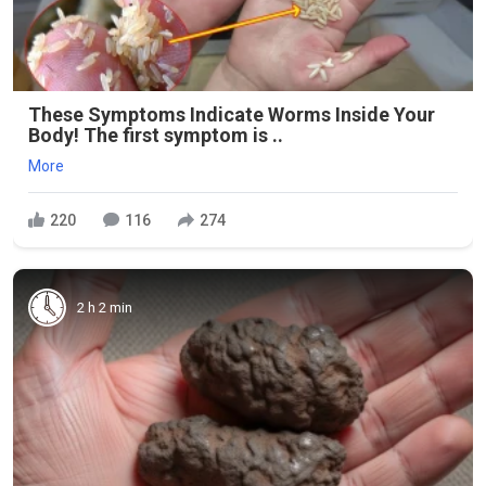
These Symptoms Indicate Worms Inside Your
Body! The first symptom is ..
More
220
116
274
2 h 2 min