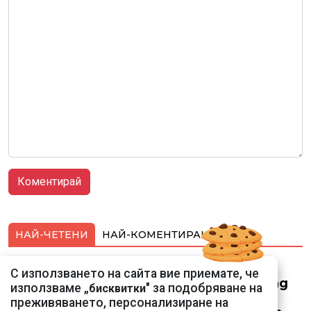
НАЙ-ЧЕТЕНИ
НАЙ-КОМЕНТИРАНИ
Смарт оферти с до
С използването на сайта вие приемате, че
90% отстъпка за над
използваме „
" за подобряване на
бисквитки
150 устройства от
преживяването, персонализиране на