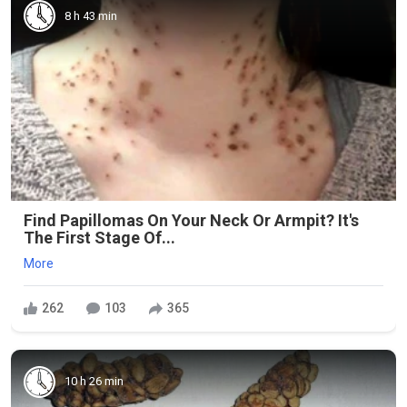
8 h 43 min
Find Papillomas On Your Neck Or Armpit? It's
The First Stage Of...
More
262
103
365
10 h 26 min