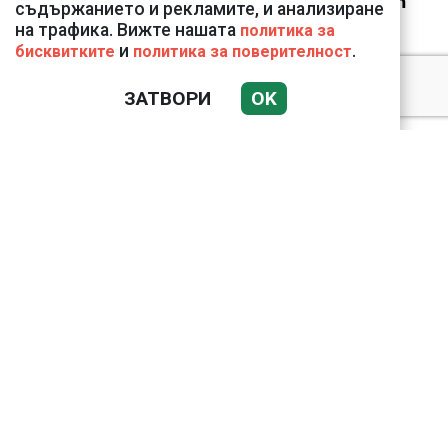
Vivacom през август
съдържанието и рекламите, и анализиране
на трафика. Вижте нашата
политика за
и
.
бисквитките
политика за поверителност
ЗАТВОРИ
OK
Подводни кадри от
Корфу разкриха
тревожна картина
Веригите пробутват
вносни продукти за
български