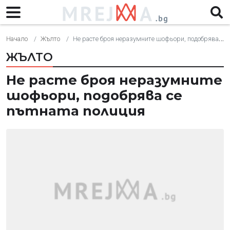
Начало
Жълто
Не расте броя неразумните шофьори, подобрява се пътната полиция
ЖЪЛТО
Не расте броя неразумните
шофьори, подобрява се
пътната полиция