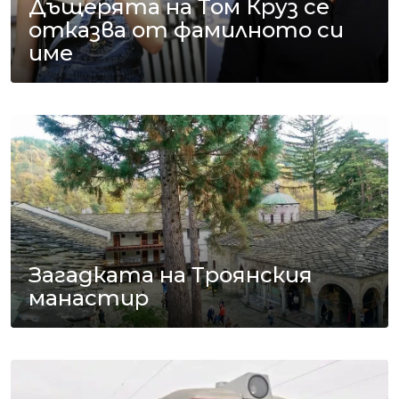
Дъщерята на Том Круз се
отказва от фамилното си
име
Загадката на Троянския
манастир