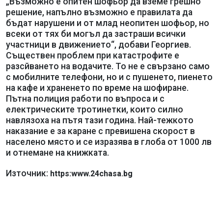
„Възможно е опитен шофьор да вземе грешно
решение, напълно възможно е правилата да
бъдат нарушени и от млад неопитен шофьор, но
всеки от тях би могъл да застраши всички
участници в движението“, добави Георгиев.
Съществен проблем при катастрофите е
разсйването на водачите. То не е свързано само
с мобилните телефони, но и с пушенето, пиенето
на кафе и храненето по време на шофиране.
Пътна полиция работи по въпроса и с
електрическите тротинетки, които силно
навлязоха на пътя тази година. Най-тежкото
наказание е за каране с превишена скорост в
населено място и се изразява в глоба от 1000 лв
и отнемане на книжката.
Източник:
https:www.24chasa.bg