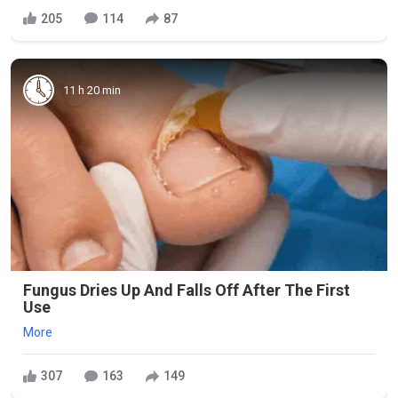
205
114
87
11 h 20 min
Fungus Dries Up And Falls Off After The First
Use
More
307
163
149