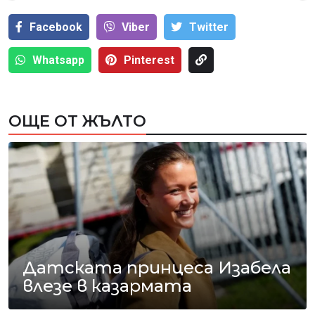
Facebook
Viber
Тwitter
Whatsapp
Pinterest
ОЩЕ ОТ ЖЪЛТО
Датската принцеса Изабела
влезе в казармата