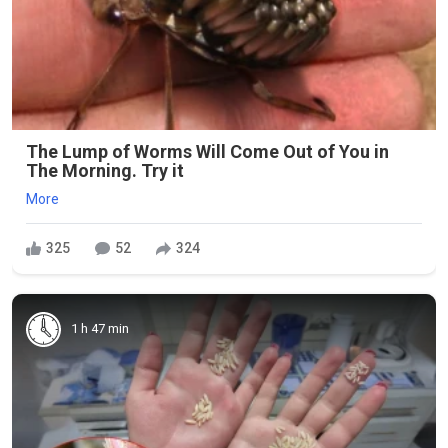
The Lump of Worms Will Come Out of You in
The Morning. Try it
More
325
52
324
1 h 47 min