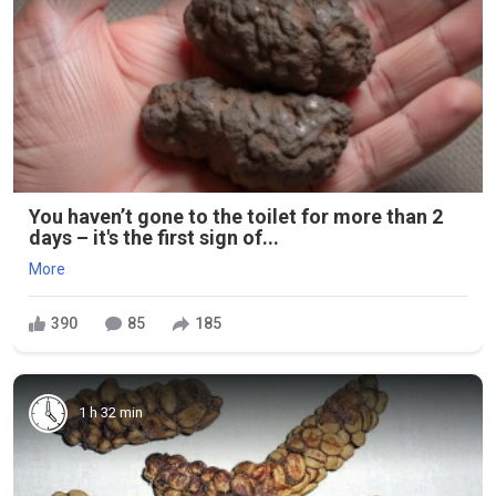
You haven’t gone to the toilet for more than 2
days – it's the first sign of...
More
390
85
185
1 h 32 min