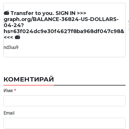
📻 Transfer to you. SIGN IN >>>
graph.org/BALANCE-36824-US-DOLLARS-
04-24?
hs=63f024dc9e30f4627f8ba968df047c98&
<<< 📻
nd3uu9
КОМЕНТИРАЙ
Име
*
Email