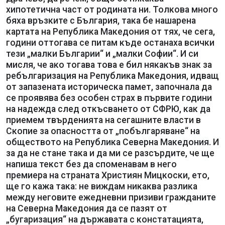
хипотетична част от родината ни. Толкова много
бяха връзките с България, така бе нашарена
картата на Република Македония от тях, че сега,
години оттогава се питам къде останаха всички
тези „малки Българии“ и „малки Софии“. И си
мисля, че ако тогава това е бил някакъв знак за
ребългаризация на Република Македония, идващ
от запазената историческа памет, започнала да
се проявява без особен страх в първите години
на надежда след откъсването от СФРЮ, как да
приемем твърденията на сегашните власти в
Скопие за опасността от „побългаряване“ на
обществото на Република Северна Македония. И
за да не стане така и да ми се разсърдите, че ще
напиша текст без да споменавам в него
премиера на страната Християн Мицкоски, ето,
ще го кажа така: не виждам никаква разлика
между неговите ежедневни призиви гражданите
на Северна Македония да се пазят от
„бугаризация“ на държавата с констатацията,