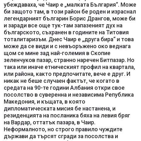
убеждаваха, че Чаир е „малката България“. Може
би защото там, в този район бе роден и израснал
легендарният българин Борис Дрангов, може би
и заради все още тук-там запазеният дух на
българското, съхранен в годините на Титовия
тоталитаризъм. Днес Чаир е „друга бира“ и това
може да се види и с невъоръжено око веднага
щом се мине зад най-големия в Скопие
зеленчуков пазар, странно наречен Битпазар. Но
така или иначе етническият профил на квартала,
или района, както предпочитате, вече е друг. И
никак не беше случаен фактът, че когато в
средата на 90-те години Албания откри свое
посолство в суверенна и независима Република
Македония, и къщата, в която
дипломатическата мисия бе настанена, и
резиденцията на посланика бяха на левия бряг
на Вардар, оттатък пазара, в Чаир.
Неформалното, но строго правило чуждите
държави да търсят сгради за посолства и