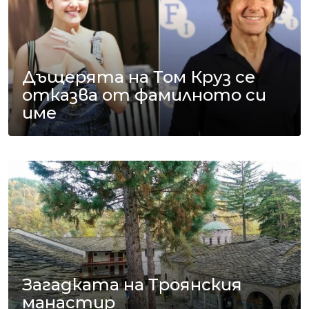
Дъщерята на Том Круз се
отказва от фамилното си
име
Загадката на Троянския
манастир