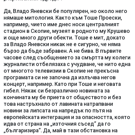
Да, Владо Яневски бе популярен, но около него
нямаше митология. Както към Тоше Проески,
например, чието име днес носи централният
стадион в Скопие, музеят в родното му Крушево
и още много други обекти. Тоше е мит, докато
за Владо Яневски никак не е сигурно, че няма
бързо да бъде забравен. А не бива. В първите
часове след съобщението за смъртта му колеги
журналисти отбелязаха с учудване, че нито една
от многото телевизии в Скопие не прекъсна
програмата си не започна да излъчва негов
концерт, например. Като при Тоше и неговата
гибел. Някак си безразлично новината за
кончината му бе приета от обществото и без
това настръхнало от лавината натрапвани
новини за липсата на напредък по пътя на
европейската интеграция и за опасността, която
идва от страна на „източния съсед“ да го
„българизира“. Да, май в тази обстановка на