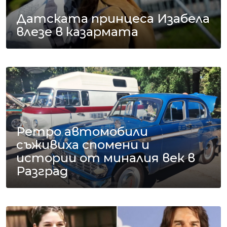
Датската принцеса Изабела
влезе в казармата
Ретро автомобили
съживиха спомени и
истории от миналия век в
Разград