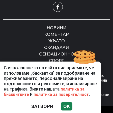
НОВИНИ
КОМЕНТАР
ЖЪЛТО
СКАНДАЛИ
СЕНЗАЦИОННО
СПОРТ
С използването на сайта вие приемате, че
използваме „
" за подобряване на
бисквитки
Използването и публикуването на част или цялото
преживяването, персонализиране на
съдържание на Mreja.bg без разрешение на Медийна
съдържанието и рекламите, и анализиране
група Асмара ЕООД е забранено.
на трафика. Вижте нашата
политика за
и
.
бисквитките
политика за поверителност
© 2010 - 2026 | Mreja.bg. Всички права запазени.
ЗАТВОРИ
OK
РЕКЛАМА