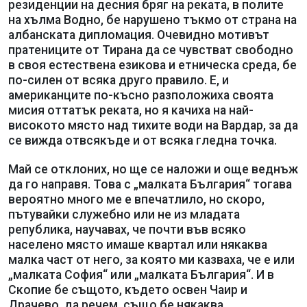
резиденции на десния бряг на реката, в полите
на хълма Водно, бе нарушено тъкмо от страна на
албанската дипломация. Очевидно мотивът
пратениците от Тирана да се чувстват свободно
в своя естествена езикова и етническа среда, бе
по-силен от всяка друго правило. Е, и
американците по-късно разположиха своята
мисия оттатък реката, но я качиха на най-
високото място над тихите води на Вардар, за да
се вижда отвсякъде и от всяка гледна точка.
Май се отклоних, но ще се наложи и още веднъж
да го направя. Това с „малката България“ тогава
вероятно много ме е впечатлило, но скоро,
пътувайки служебно или не из младата
република, научавах, че почти във всяко
населено място имаше квартал или някаква
малка част от него, за която ми казваха, че е или
„малката София“ или „малката България“. И в
Скопие бе същото, където освен Чаир и
Драчево, да речем, също бе някаква