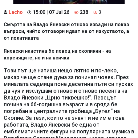
Lacho
15:00 | 07 Jul 26
238
3
Смъртта на Владо Яневски отново извади на показ
въпроси, чийто отговори идват не от изкуството, а
от политиката
Яневски наистина бе певец на скопияни - на
кореняците, но и на всички
Този път ще напиша нещо лятно и по-леко,
макар че ще стане дума за починал човек. През
миналата седмица поне десетина пъти си пусках
да чуя и изслушам отново и отново песента на
Владо Яневски „Црно тиквешко!“. Певецът
почина на 66-годишна възраст и в сряда бе
погребан в централните гробища „Бутел“ на
Скопие. За тези, които не знаят и не им е това
работата, Владо Яневски бе една от
емблематичните фигури на популярната музика в