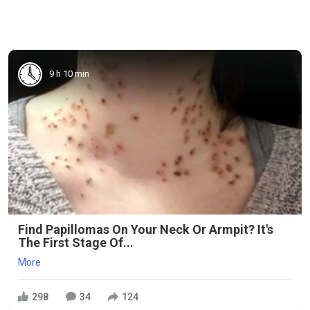
9 h 10 min
Find Papillomas On Your Neck Or Armpit? It's
The First Stage Of...
More
298
34
124