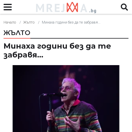
Начало
Жълто
Минаха години без да те забравя...
ЖЪЛТО
Минаха години без да те
забравя...