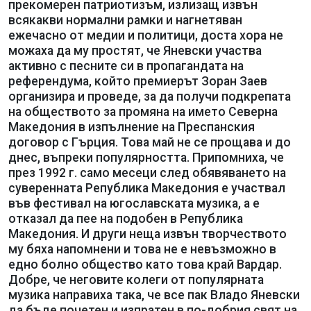
прекомерен патриотизъм, излизащ извън
всякакви нормални рамки и нагнетяван
ежечасно от медии и политици, доста хора не
можаха да му простят, че Яневски участва
активно с песните си в пропагандата на
референдума, който премиерът Зоран Заев
организира и проведе, за да получи подкрепата
на обществото за промяна на името Северна
Македония в изпълнение на Преспанския
договор с Гърция. Това май не се прощава и до
днес, въпреки популярността. Припомниха, че
през 1992 г. само месеци след обявяването на
суверенната Република Македония е участвал
във фестивал на югославската музика, а е
отказал да пее на подобен в Република
Македония. И други неща извън творчеството
му бяха напомнени и това не е невъзможно в
едно болно общество като това край Вардар.
Добре, че неговите колеги от популярната
музика направиха така, че все пак Владо Яневски
да бъде почетен и изпратен в по-добрия свят на