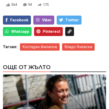
364
94
175
Facebook
Viber
Тwitter
Whatsapp
Pinterest
Тагове:
Костадин Филипов
Владо Яневски
ОЩЕ ОТ ЖЪЛТО