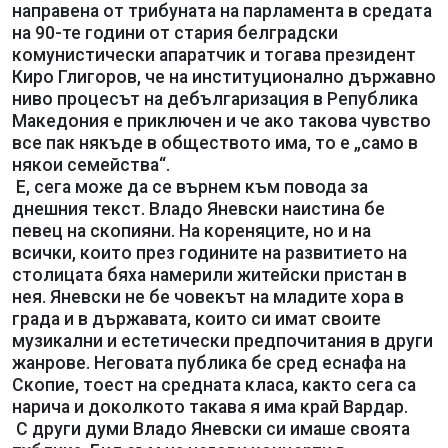
направена от трибуната на парламента в средата
на 90-те години от стария белградски
комунистически апаратчик и тогава президент
Киро Глигоров, че на институционално държавно
ниво процесът на дебългаризация в Република
Македония е приключен и че ако такова чувство
все пак някъде в обществото има, то е „само в
някои семейства“.
Е, сега може да се върнем към повода за
днешния текст. Владо Яневски наистина бе
певец на скопияни. На кореняците, но и на
всички, които през годините на развитието на
столицата бяха намерили житейски пристан в
нея. Яневски не бе човекът на младите хора в
града и в държавата, които си имат своите
музикални и естетически предпочитания в други
жанрове. Неговата публика бе сред еснафа на
Скопие, тоест на средната класа, както сега са
нарича и доколкото такава я има край Вардар.
С други думи Владо Яневски си имаше своята