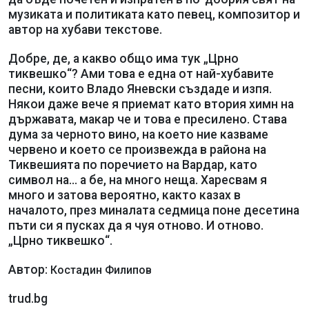
музиката и политиката като певец, композитор и
автор на хубави текстове.
Добре, де, а какво общо има тук „Црно
тиквешко“? Ами това е една от най-хубавите
песни, които Владо Яневски създаде и изпя.
Някои даже вече я приемат като втория химн на
държавата, макар че и това е пресилено. Става
дума за черното вино, на което ние казваме
червено и което се произвежда в района на
Тиквешията по поречието на Вардар, като
символ на... а бе, на много неща. Харесвам я
много и затова вероятно, както казах в
началото, през миналата седмица поне десетина
пъти си я пусках да я чуя отново. И отново.
„Црно тиквешко“.
Автор:
Костадин Филипов
trud.bg