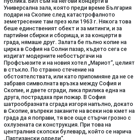
публика. Бил съм на негови концерти в
Универсална зала, която преди време България
подари на Скопие след катастрофалното
земетресение там през юли 1963 г. Някога това
беше единственият обект и за митинги, и за
партийни сбирки и сборища, и за концерти в
града, нямаше друг. Залата бе пълно копие на
цирка в София на Солни пазар, където сега се
издигат модерните небостъргачи на
Профсъюзите и на новия хотел „Мариот“, целият
в стъкло. По странно стечение на
обстоятелствата, или като припомняне да не се
забравя символната връзка между София и
Скопие, и двете сгради, лика прилика една на
друга, пострадаха при пожар. В София
шатрообразната сграда изгоря напълно, докато
в Скопие, въпреки заканите на всеки нов кмет на
града да я поправи, тя все още стърчи грозно с
охлузената си конструкция. При това на
централния скопски булевард, който се нарича
„Партизански одреди“.