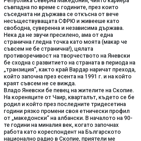
Република Северна Македония, чиято кариера
съвпадна по време с годините, през които
съседната ни държава се откъсна от вече
несъществуващата СФРЮ и живееше като
свободна, суверенна и независима държава.
Нека да не звучи пресилено, ама от една
странична гледна точка като моята (макар че
съвсем не бе странична!), цялата
противоречивост на творчеството на Яневски
бе сходна с развитието на страната в периода на
„транзиция“, както край Вардар наричат прехода,
който започна през есента на 1991 г. и на който
краят съвсем не се вижда.
Владо Яневски бе певец на жителите на Скопие.
На кореняците от Чаир, кварталът, където се бе
родил и който през последните тридесетина
години рязко промени своя етнически профил
от „македонски“ на албански. В началото на 90-
те години на миналия век, когато започнах
работа като кореспондент на Българското
национално радио в Скопие, приятели ме