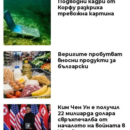
Подводни кадри от
Корфу разкриха
тревожна картина
Веригите пробутват
вносни продукти за
български
Ким Чен Ун е получил
22 милиарда долара
свръхпечалба от
началото на войната в