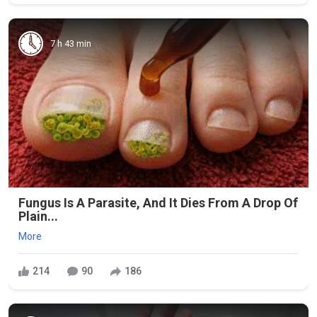
7 h 43 min
Fungus Is A Parasite, And It Dies From A Drop Of
Plain...
More
214
90
186