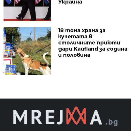
Украйна
18 тона храна за
кучетата в
столичните приюти
дари Kaufland за година
и половина