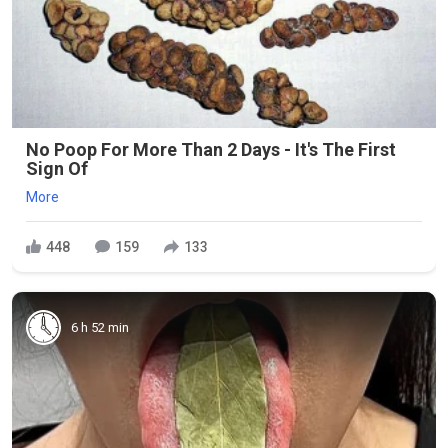
No Poop For More Than 2 Days - It's The First
Sign Of
More
448
159
133
6 h 52 min