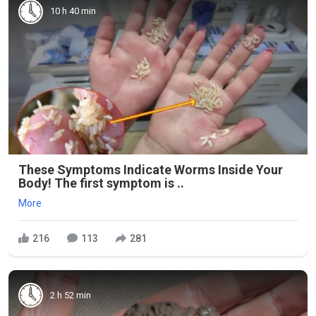
10 h 40 min
These Symptoms Indicate Worms Inside Your
Body! The first symptom is ..
More
216
113
281
2 h 52 min