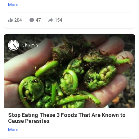
More
204
47
154
5 h 7 min
Stop Eating These 3 Foods That Are Known to
Cause Parasites
More