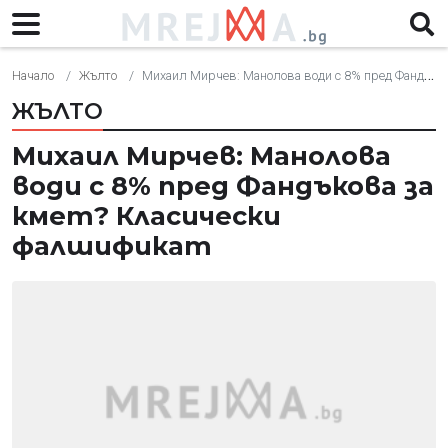
Начало
Жълто
Михаил Мирчев: Манолова води с 8% пред Фандъкова за кмет? Класически фалшификат
ЖЪЛТО
Михаил Мирчев: Манолова
води с 8% пред Фандъкова за
кмет? Класически
фалшификат