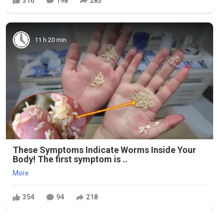
316
198
283
11 h 20 min
These Symptoms Indicate Worms Inside Your
Body! The first symptom is ..
More
354
94
218