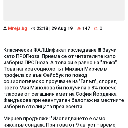
Mreja.bg
22:18 | 29 Aug 19
147
0
Класически ФАЛШификат изследване !!! Звучи
като ПРОГноза. Приема се от читателите като
изборна ПРОГноза. А това си е равно на "лъжа" ...
Това написа социологът Михаил Мирчев в
профила си във Фейсбук по повод
социологическо проучване на "Галъп", според
което Мая Манолова би получила с 8% повече
гласове от сегашния кмет на София Йорданка
Фандъкова при евентуален балотаж на местните
избори в столицата през есента.
Мирчев продължи: "Изследването е само
някакъв сондаж. При това от 9 август - време,