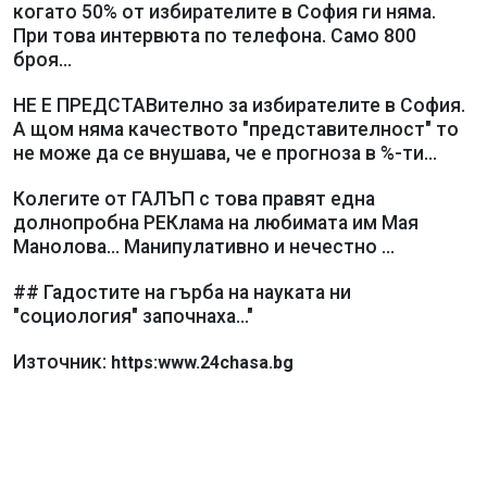
когато 50% от избирателите в София ги няма.
При това интервюта по телефона. Само 800
броя...
НЕ Е ПРЕДСТАВително за избирателите в София.
А щом няма качеството "представителност" то
не може да се внушава, че е прогноза в %-ти...
Колегите от ГАЛЪП с това правят една
долнопробна РЕКлама на любимата им Мая
Манолова... Манипулативно и нечестно ...
## Гадостите на гърба на науката ни
"социология" започнаха..."
Източник:
https:www.24chasa.bg