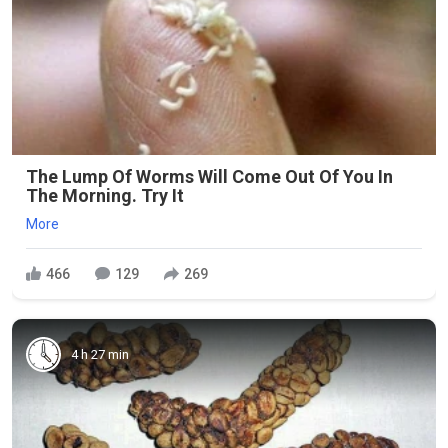
The Lump Of Worms Will Come Out Of You In
The Morning. Try It
More
466
129
269
4 h 27 min