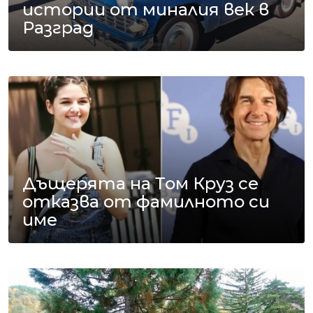
истории от миналия век в
Разград
Дъщерята на Том Круз се
отказва от фамилното си
име