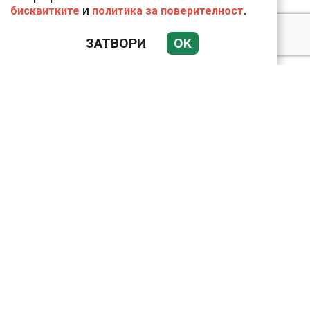
и
.
бисквитките
политика за поверителност
ЗАТВОРИ
OK
Ким Чен Ун е получил
22 милиарда долара
свръхпечалба от
началото на войната в
Украйна
Николай Попов за
фалшивия пиар на адв.
Димитър Марковски:
ТОЗИ ЧОВЕК Е
УНИКАЛЕН РОБИН ХУД