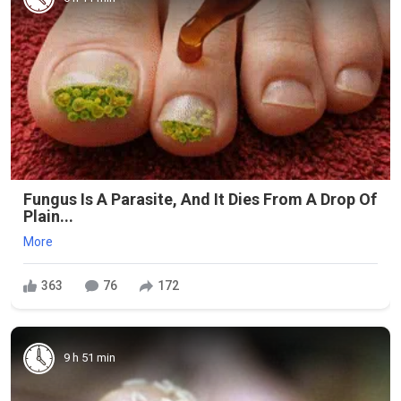
Fungus Is A Parasite, And It Dies From A Drop Of
Plain...
More
363
76
172
9 h 51 min