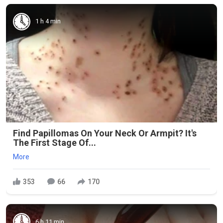
1 h 4 min
Find Papillomas On Your Neck Or Armpit? It's
The First Stage Of...
More
353
66
170
6 h 11 min