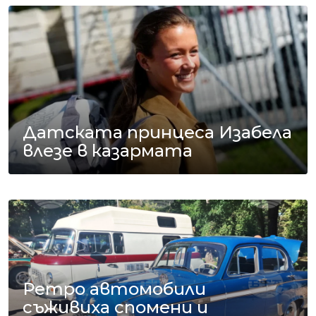
Датската принцеса Изабела
влезе в казармата
Ретро автомобили
съживиха спомени и