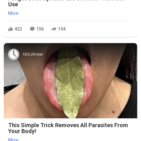
Use
More
422
156
154
10 h 29 min
This Simple Trick Removes All Parasites From
Your Body!
More