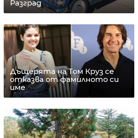
Разград
Дъщерята на Том Круз се
отказва от фамилното си
име