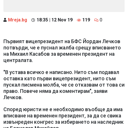
Mreja.bg
18:35 | 12 Nov 19
119
0
Първият вицепрезидент на БФС Йордан Лечков
потвърди, че е пуснал жалба срещу вписването
на Михаил Касабов за временен президент на
централата.
"В устава всичко е написано. Нито съм подавал
оставка като първи вицепрезидент, нито съм
пускал писмена молба, че се отказвам от това си
право. Повече няма да коментирам", заяви
Лечков.
Според юристи не е необходимо въобще да има
вписване на временен президент, за да се свика
извънреден конгрес за избирането на наследник