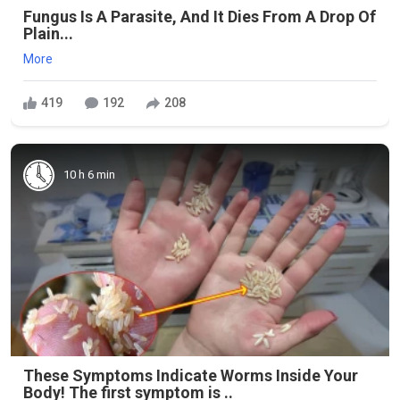
Fungus Is A Parasite, And It Dies From A Drop Of
Plain...
More
419
192
208
10 h 6 min
These Symptoms Indicate Worms Inside Your
Body! The first symptom is ..