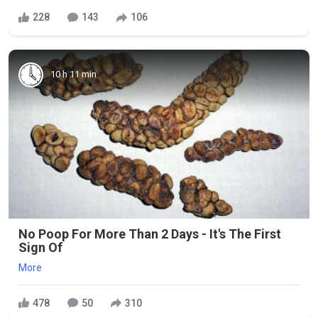
228
143
106
10 h 11 min
No Poop For More Than 2 Days - It's The First
Sign Of
More
478
50
310