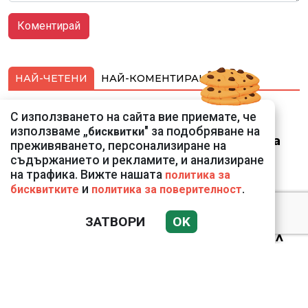
НАЙ-ЧЕТЕНИ
НАЙ-КОМЕНТИРАНИ
Ето го съпруга на
С използването на сайта вие приемате, че
неадекватната
използваме „
" за подобряване на
бисквитки
външна министърка
преживяването, персонализиране на
Велислава Петрова
съдържанието и рекламите, и анализиране
на трафика. Вижте нашата
политика за
и
.
бисквитките
политика за поверителност
ЗАТВОРИ
OK
Ким Чен Ун е получил
22 милиарда долара
свръхпечалба от
началото на войната в
Украйна