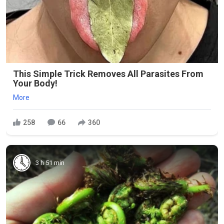
This Simple Trick Removes All Parasites From
Your Body!
More
258
66
360
3 h 51 min