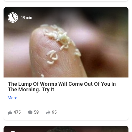
19 min
The Lump Of Worms Will Come Out Of You In
The Morning. Try It
More
475
58
95