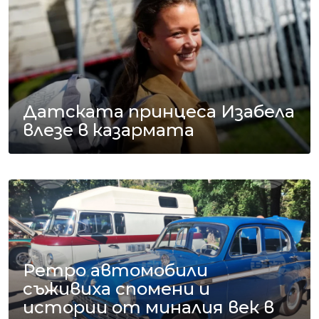
Датската принцеса Изабела
влезе в казармата
Ретро автомобили
съживиха спомени и
истории от миналия век в