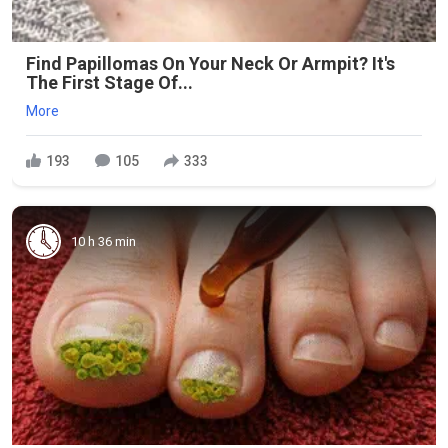
Find Papillomas On Your Neck Or Armpit? It's
The First Stage Of...
More
193
105
333
10 h 36 min