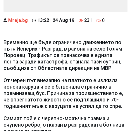
Mreja.bg
13:22 | 24 Aug 19
231
0
Временно ще бъде ограничено движението по
пътя Исперих - Разград, в района на село Голям
Поровец. Трафикът се пренасочва в едната
лента заради катастрофа, станала тази сутрин,
съобщиха от Областната дирекция на МВР.
От черен път внезапно на платното е излязла
конска каруца и се е блъснала странично в
преминаващ бус. Причина за произшествието е,
че впрегнатото животно се подплашило и 70-
годишният мъж с каруцата не успял да го спре.
Самият той е с черепно-мозъчна травма и
счупено ребро, откаран в разградската болница