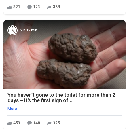
321
123
368
2 h 19 min
You haven’t gone to the toilet for more than 2
days – it's the first sign of...
More
453
148
325