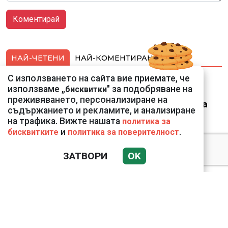
НАЙ-ЧЕТЕНИ
НАЙ-КОМЕНТИРАНИ
С използването на сайта вие приемате, че
Ето го съпруга на
използваме „
" за подобряване на
бисквитки
неадекватната
преживяването, персонализиране на
външна министърка
съдържанието и рекламите, и анализиране
Велислава Петрова
на трафика. Вижте нашата
политика за
и
.
бисквитките
политика за поверителност
ЗАТВОРИ
OK
Николай Попов за
фалшивия пиар на адв.
Димитър Марковски:
ТОЗИ ЧОВЕК Е
УНИКАЛЕН РОБИН ХУД