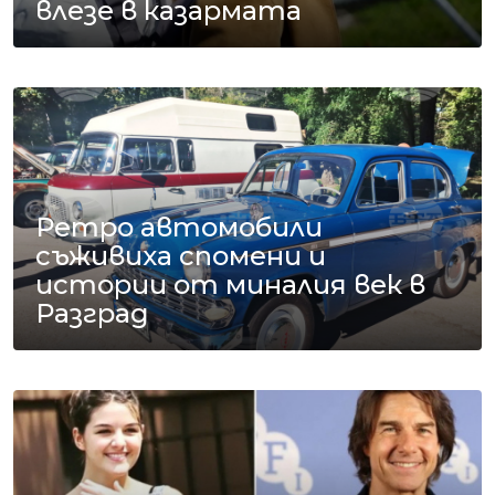
влезе в казармата
Ретро автомобили
съживиха спомени и
истории от миналия век в
Разград