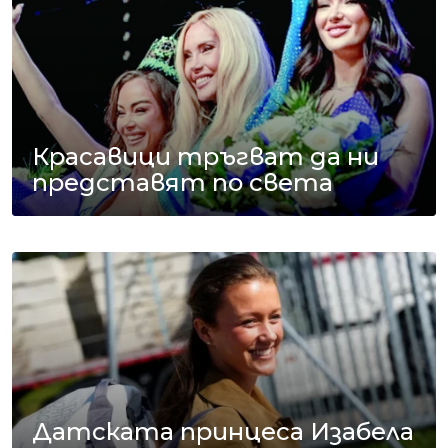
Красавици тръгват да ни
представят по света
Датската принцеса Изабела