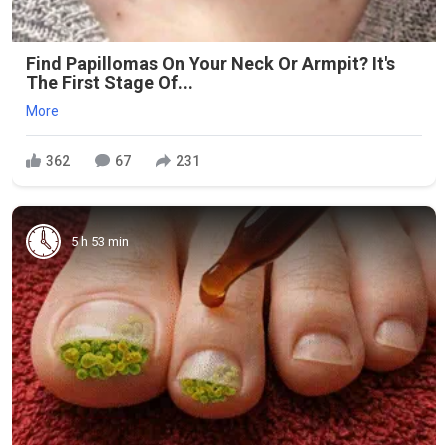
Find Papillomas On Your Neck Or Armpit? It's
The First Stage Of...
More
362
67
231
5 h 53 min