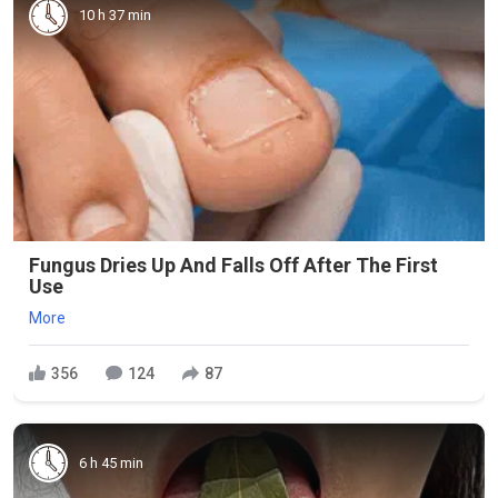
10 h 37 min
Fungus Dries Up And Falls Off After The First
Use
More
356
124
87
6 h 45 min