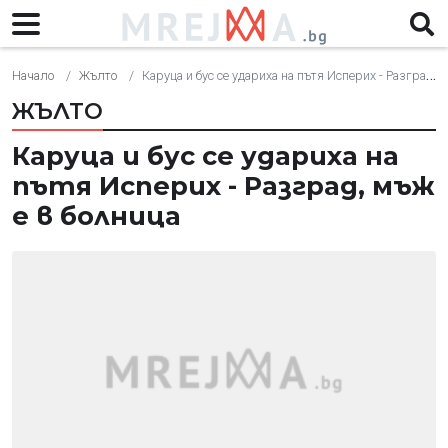
Начало
Жълто
Каруца и бус се удариха на пътя Исперих - Разград, мъж е в болница
ЖЪЛТО
Каруца и бус се удариха на
пътя Исперих - Разград, мъж
е в болница