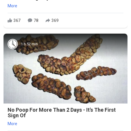
More
367
78
369
1 h 52 min
No Poop For More Than 2 Days - It's The First
Sign Of
More