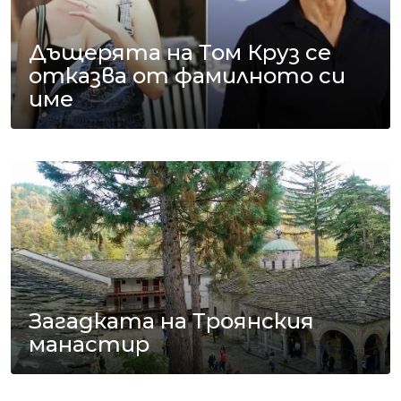
Дъщерята на Том Круз се
отказва от фамилното си
име
Загадката на Троянския
манастир