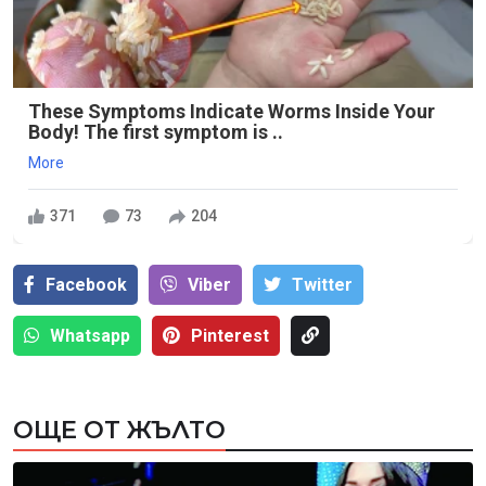
These Symptoms Indicate Worms Inside Your
Body! The first symptom is ..
More
371
73
204
Facebook
Viber
Тwitter
Whatsapp
Pinterest
ОЩЕ ОТ ЖЪЛТО