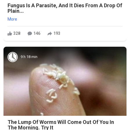
Fungus Is A Parasite, And It Dies From A Drop Of
Plain...
More
328
146
193
9 h 18 min
The Lump Of Worms Will Come Out Of You In
The Morning. Try It