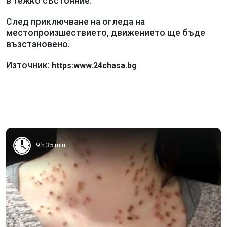
в тежко състояние.
След приключване на огледа на
местопроизшествието, движението ще бъде
възстановено.
Източник:
https:www.24chasa.bg
9 h 35 min