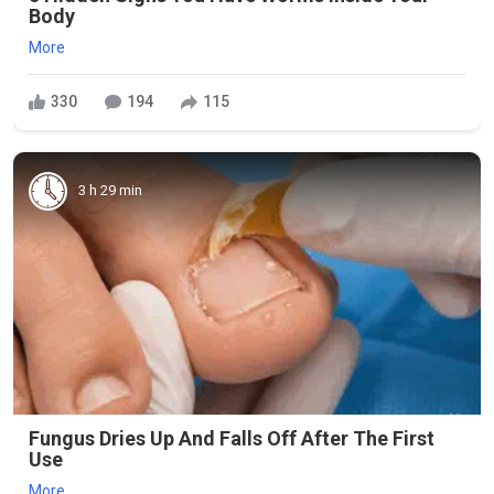
Body
More
330
194
115
3 h 29 min
Fungus Dries Up And Falls Off After The First
Use
More