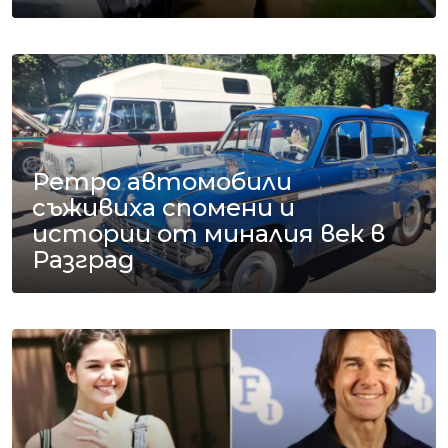
Ретро автомобили
съживиха спомени и
истории от миналия век в
Разград