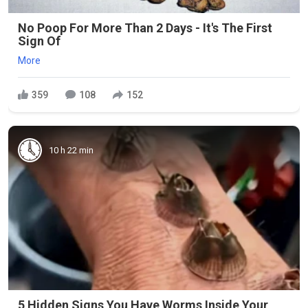
No Poop For More Than 2 Days - It's The First
Sign Of
More
359
108
152
10 h 22 min
5 Hidden Signs You Have Worms Inside Your