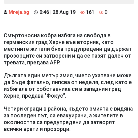
Mreja.bg
0:46 | 28 Aug 19
161
0
Смъртоносна кобра избяга на свобода в
германския град Херне във вторник, като
местните жители бяха предупредени да държат
прозорците си затворени и да се пазят далеч от
тревата, предава AFP.
Дългата един метър змия, чието ухапване може
да бъде фатално, липсва от неделя, след като е
избягала от собственика си в западния град
Херне, предава "Фокус".
Четири сгради в района, където змията е видяна
за последен път, са евакуирани, а жителите в
околността са предупредени да затворят
всички врати и прозорци.