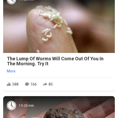
The Lump Of Worms Will Come Out Of You In
The Morning. Try It
More
388
166
85
1 h 26 min