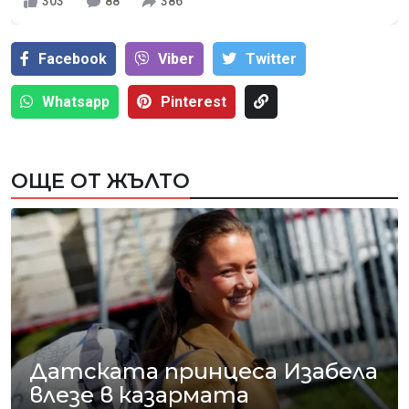
303
88
386
Facebook
Viber
Тwitter
Whatsapp
Pinterest
ОЩЕ ОТ ЖЪЛТО
Датската принцеса Изабела
влезе в казармата