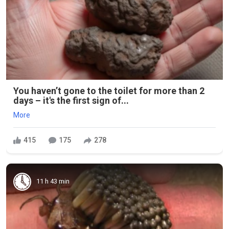
You haven’t gone to the toilet for more than 2
days – it's the first sign of...
More
415
175
278
11 h 43 min