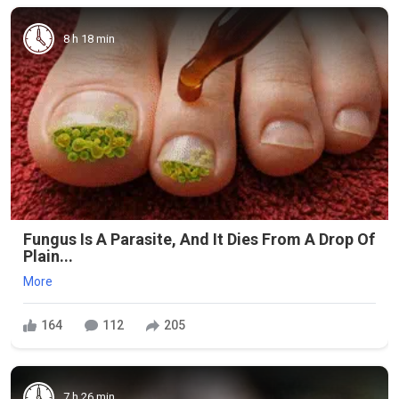
8 h 18 min
Fungus Is A Parasite, And It Dies From A Drop Of
Plain...
More
164
112
205
7 h 26 min