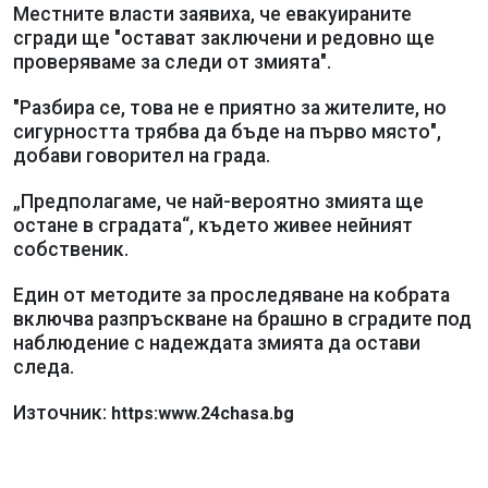
Местните власти заявиха, че евакуираните
сгради ще "остават заключени и редовно ще
проверяваме за следи от змията".
"Разбира се, това не е приятно за жителите, но
сигурността трябва да бъде на първо място",
добави говорител на града.
„Предполагаме, че най-вероятно змията ще
остане в сградата“, където живее нейният
собственик.
Един от методите за проследяване на кобрата
включва разпръскване на брашно в сградите под
наблюдение с надеждата змията да остави
следа.
Източник:
https:www.24chasa.bg