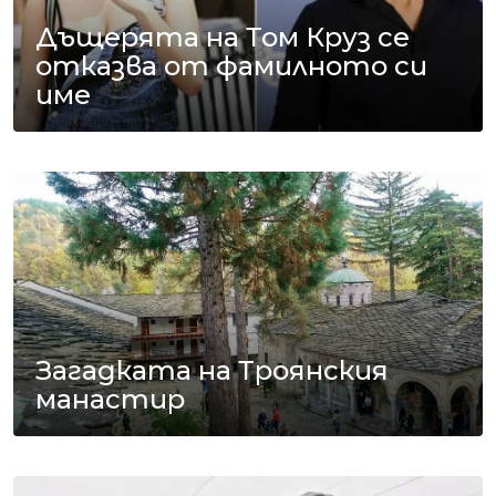
Дъщерята на Том Круз се
отказва от фамилното си
име
Загадката на Троянския
манастир