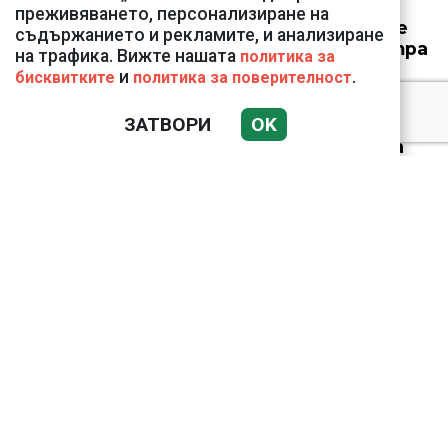
историята:
преживяването, персонализиране на
Космически кораб се
съдържанието и рекламите, и анализиране
доближи на 400 метра
на трафика. Вижте нашата
политика за
до астероид
и
.
бисквитките
политика за поверителност
ЗАТВОРИ
OK
Датската принцеса
Изабела влезе в
казармата
Иво Ториното и Вальо
Бореца ли
организираха първото
криптоубийство в
България?