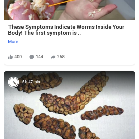
These Symptoms Indicate Worms Inside Your
Body! The first symptom is ..
More
400
144
268
5 h 47 min