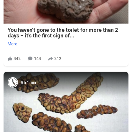
You haven’t gone to the toilet for more than 2
days – it's the first sign of...
More
442
144
212
8 h 1 min