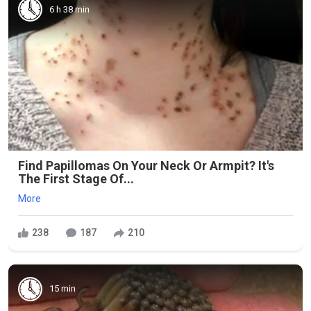
6 h 38 min
Find Papillomas On Your Neck Or Armpit? It's
The First Stage Of...
More
238
187
210
15 min