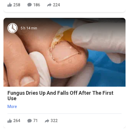
258
186
224
5 h 14 min
Fungus Dries Up And Falls Off After The First
Use
More
264
71
322