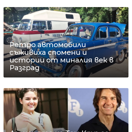
Ретро автомобили
съживиха спомени и
истории от миналия век в
Разград