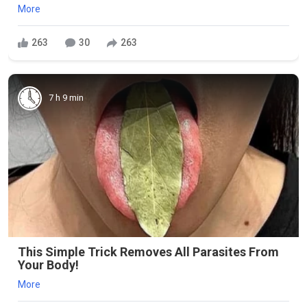
More
263
30
263
7 h 9 min
This Simple Trick Removes All Parasites From
Your Body!
More