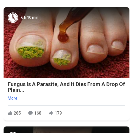
6 h 10 min
Fungus Is A Parasite, And It Dies From A Drop Of
Plain...
More
285
168
179