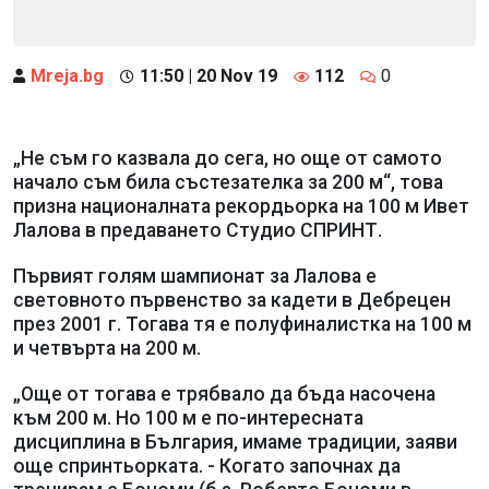
Mreja.bg
11:50 | 20 Nov 19
112
0
„Не съм го казвала до сега, но още от самото
начало съм била състезателка за 200 м“, това
призна националната рекордьорка на 100 м Ивет
Лалова в предаването Студио СПРИНТ.
Първият голям шампионат за Лалова е
световното първенство за кадети в Дебрецен
през 2001 г. Тогава тя е полуфиналистка на 100 м
и четвърта на 200 м.
„Още от тогава е трябвало да бъда насочена
към 200 м. Но 100 м е по-интересната
дисциплина в България, имаме традиции, заяви
още спринтьорката. - Когато започнах да