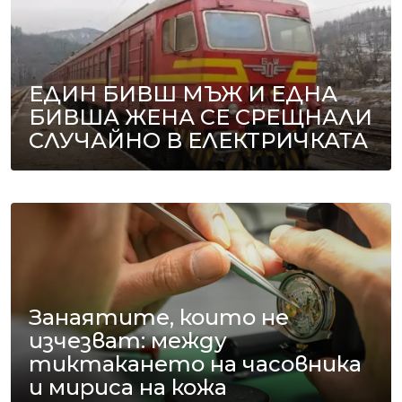
ЕДИН БИВШ МЪЖ И ЕДНА
БИВША ЖЕНА СЕ СРЕЩНАЛИ
СЛУЧАЙНО В ЕЛЕКТРИЧКАТА
Занаятите, които не
изчезват: между
тиктакането на часовника
и мириса на кожа