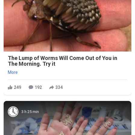
The Lump of Worms Will Come Out of You in
The Morning. Try it
More
249
192
334
3 h 25 min