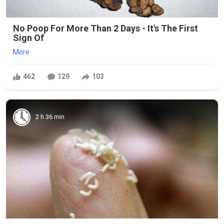
No Poop For More Than 2 Days - It's The First
Sign Of
More
462
129
103
2 h 36 min