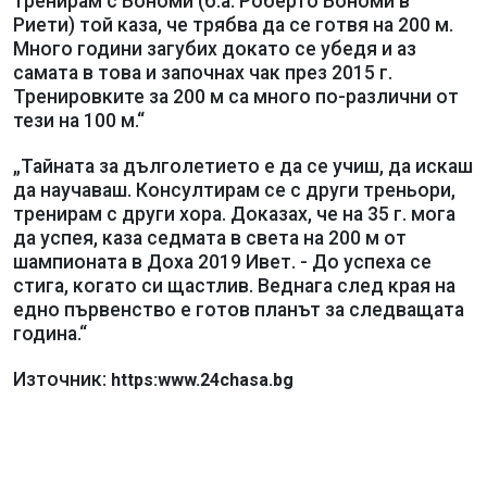
тренирам с Бономи (б.а. Роберто Бономи в
Риети) той каза, че трябва да се готвя на 200 м.
Много години загубих докато се убедя и аз
самата в това и започнах чак през 2015 г.
Тренировките за 200 м са много по-различни от
тези на 100 м.“
„Тайната за дълголетието е да се учиш, да искаш
да научаваш. Консултирам се с други треньори,
тренирам с други хора. Доказах, че на 35 г. мога
да успея, каза седмата в света на 200 м от
шампионата в Доха 2019 Ивет. - До успеха се
стига, когато си щастлив. Веднага след края на
едно първенство е готов планът за следващата
година.“
Източник:
https:www.24chasa.bg