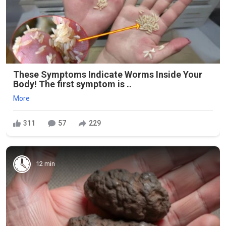
These Symptoms Indicate Worms Inside Your
Body! The first symptom is ..
More
311
57
229
12 min