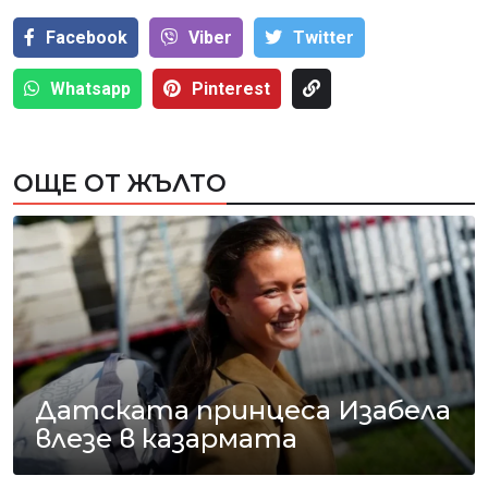
Facebook
Viber
Тwitter
Whatsapp
Pinterest
ОЩЕ ОТ ЖЪЛТО
Датската принцеса Изабела
влезе в казармата