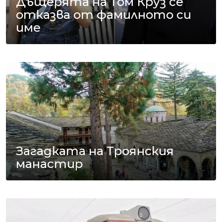
Дъщерята на Том Круз се
отказва от фамилното си
име
Загадката на Троянския
манастир