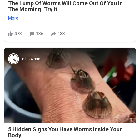
The Lump Of Worms Will Come Out Of You In
The Morning. Try It
More
473
136
133
8 h 24 min
5 Hidden Signs You Have Worms Inside Your
Body