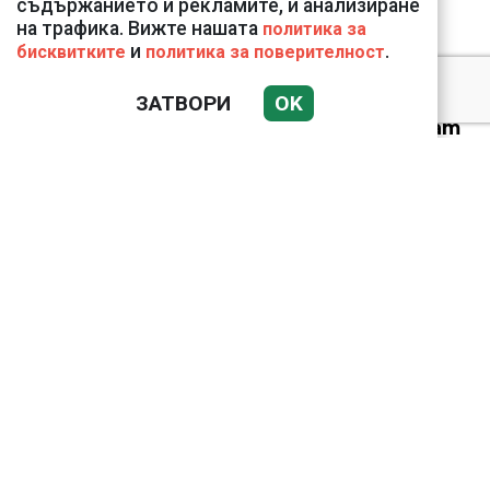
съдържанието и рекламите, и анализиране
на трафика. Вижте нашата
политика за
и
.
бисквитките
политика за поверителност
ЗАТВОРИ
OK
Веригите пробутват
вносни продукти за
български
Ким Чен Ун е получил
22 милиарда долара
свръхпечалба от
началото на войната в
Украйна