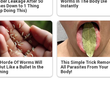
der Leakage After 50
Worms In The Body Die
es Down to 1 Thing
Instantly
p Doing This)
Horde Of Worms Will
This Simple Trick Remo
Out Like a Bullet In the
All Parasites From Your
ning
Body!