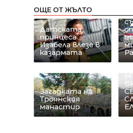
Р
ОЩЕ ОТ ЖЪЛТО
а
с
Датската
с
принцеса
и
Изабела влезе в
ми
казармата
Р
Е
М
Б
Загадката на
С
Троянския
С
манастир
Е