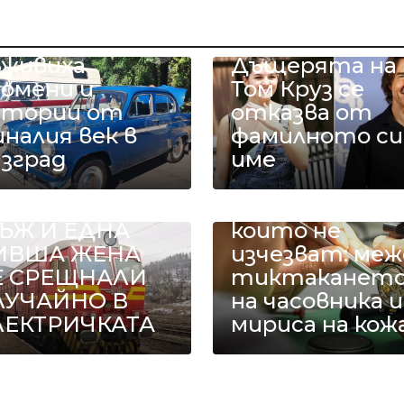
етро
втомобили
ъживиха
Дъщерята на
помени и
Том Круз се
стории от
отказва от
налия век в
фамилното си
азград
име
ДИН БИВШ
Занаятите,
ЪЖ И ЕДНА
които не
ИВША ЖЕНА
изчезват: меж
Е СРЕЩНАЛИ
тиктаканет
ЛУЧАЙНО В
на часовника и
ЛЕКТРИЧКАТА
мириса на кож