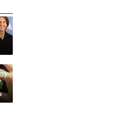
ду
о
а