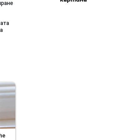
иране
ната
а
he