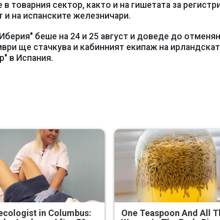
 в товарния сектор, както и на гишетaта за регистр
т и на испанските железничари.
Иберия" беше на 24 и 25 август и доведе до отменя
ември ще стачкува и кабинният екипаж на ирландскат
" в Испания.
cologist in Columbus:
One Teaspoon And All T