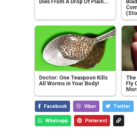
Dies From A Drop Of Plain...
Blad
Com
(Sto
Doctor: One Teaspoon Kills
The 
All Worms in Your Body!
Fly 
Mor
Facebook
Viber
Тwitter
Whatsapp
Pinterest