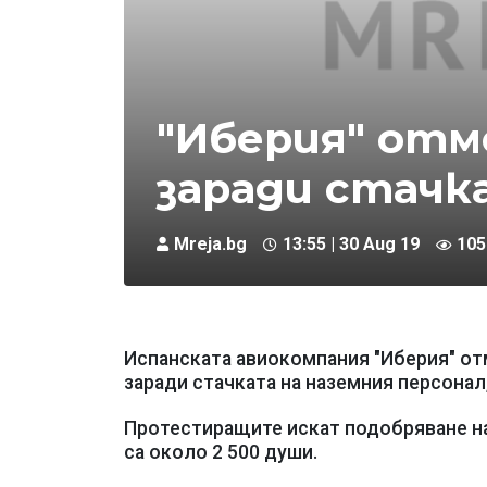
"Иберия" отм
заради стачк
Mreja.bg
13:55 | 30 Aug 19
105
Испанската авиокомпания "Иберия" от
заради стачката на наземния персонал,
Протестиращите искат подобряване на
са около 2 500 души.