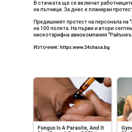
В стачката ще се включат работниците
на пътници. За днес е планиран протес
Предишният протест на персонала на "
на 100 полета. На първи и втори септ
нискотарифна авиокомпания "Райънеър
Източник:
https:www.24chasa.bg
Fungus Is A Parasite, And It
Gyne