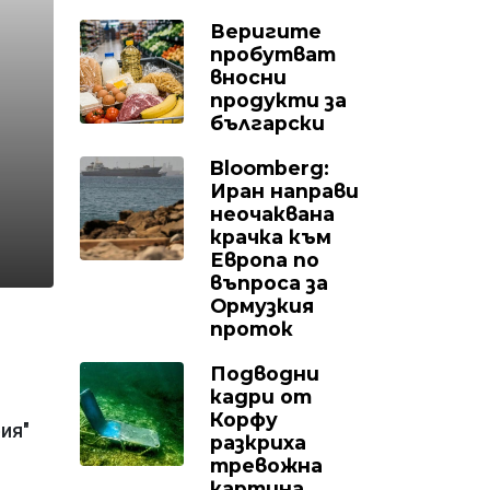
Веригите
пробутват
вносни
продукти за
български
Bloomberg:
Иран направи
неочаквана
крачка към
Европа по
въпроса за
Ормузкия
проток
Подводни
кадри от
Корфу
ия"
разкриха
тревожна
картина