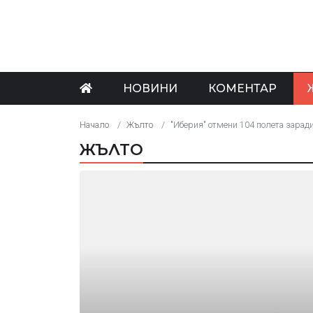
НОВИНИ
КОМЕНТАР
Начало
Жълто
"Иберия" отмени 104 полета заради
ЖЪЛТО