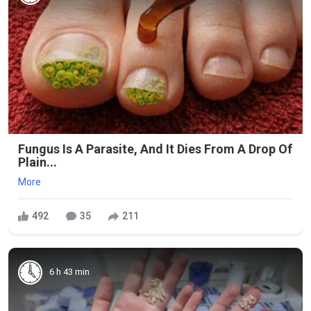
Fungus Is A Parasite, And It Dies From A Drop Of
Plain...
More
492
35
211
6 h 43 min