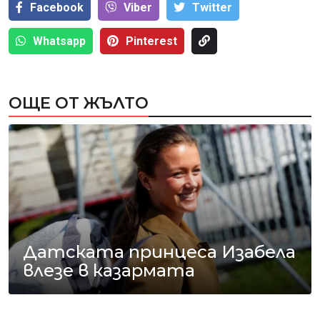
Facebook
Viber
Тwitter
Whatsapp
Pinterest
ОЩЕ ОТ ЖЪЛТО
Датската принцеса Изабела
влезе в казармата