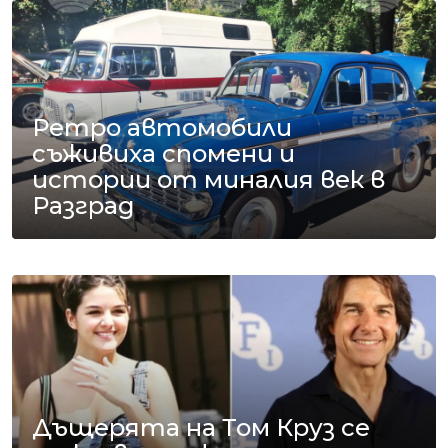
Ретро автомобили
съживиха спомени и
истории от миналия век в
Разград
Дъщерята на Том Круз се