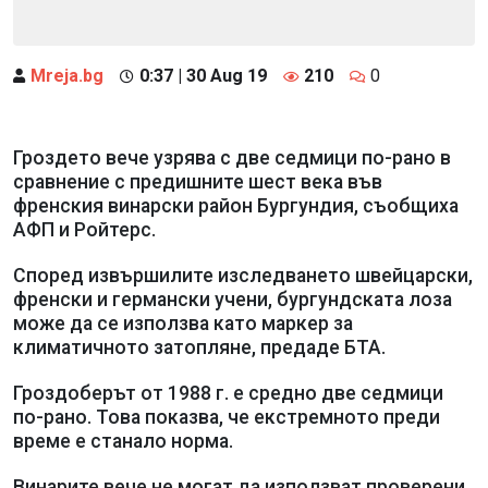
Mreja.bg
0:37 | 30 Aug 19
210
0
Гроздето вече узрява с две седмици по-рано в
сравнение с предишните шест века във
френския винарски район Бургундия, съобщиха
АФП и Ройтерс.
Според извършилите изследването швейцарски,
френски и германски учени, бургундската лоза
може да се използва като маркер за
климатичното затопляне, предаде БТА.
Гроздоберът от 1988 г. е средно две седмици
по-рано. Това показва, че екстремното преди
време е станало норма.
Винарите вече не могат да използват проверени