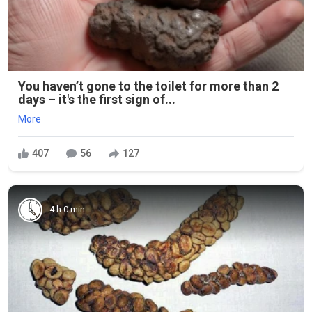
You haven’t gone to the toilet for more than 2
days – it's the first sign of...
More
407
56
127
4 h 0 min