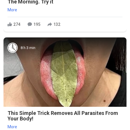
The Morning. Try it
More
274
195
132
8 h 3 min
This Simple Trick Removes All Parasites From
Your Body!
More