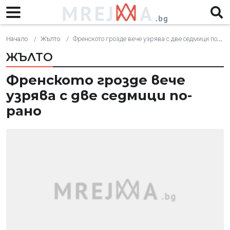
Начало
Жълто
Френското грозде вече узрява с две седмици по-рано
ЖЪЛТО
Френското грозде вече
узрява с две седмици по-
рано