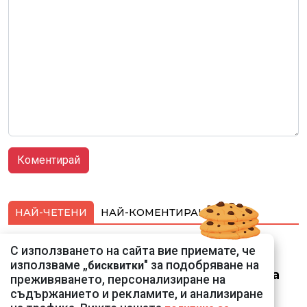
НАЙ-ЧЕТЕНИ
НАЙ-КОМЕНТИРАНИ
Ето го съпруга на
С използването на сайта вие приемате, че
неадекватната
използваме „
" за подобряване на
бисквитки
външна министърка
преживяването, персонализиране на
Велислава Петрова
съдържанието и рекламите, и анализиране