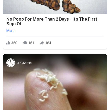
No Poop For More Than 2 Days - It's The First
Sign Of
More
360
161
184
3 h 32 min