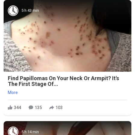
5 h 43 min
Find Papillomas On Your Neck Or Armpit? It's
The First Stage Of...
More
344
135
103
5 h 14 min