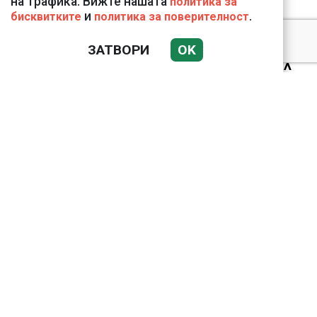
на трафика. Вижте нашата
политика за
и
.
бисквитките
политика за поверителност
ЗАТВОРИ
OK
Ким Чен Ун е получил
22 милиарда долара
свръхпечалба от
началото на войната в
Украйна
ВИЖТЕ КАК ИВАЙЛО
ФИЛИПОВ
КОНТРОЛИРА
ДИГИТАЛНАТА
ДЪРЖАВА ЗАД ГЪРБА
НА ПРАВИТЕЛСТВОТО?
(РАЗСЛЕДВАНЕ)