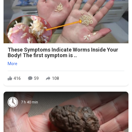
These Symptoms Indicate Worms Inside Your
Body! The first symptom is ..
More
416
59
108
7 h 40 min