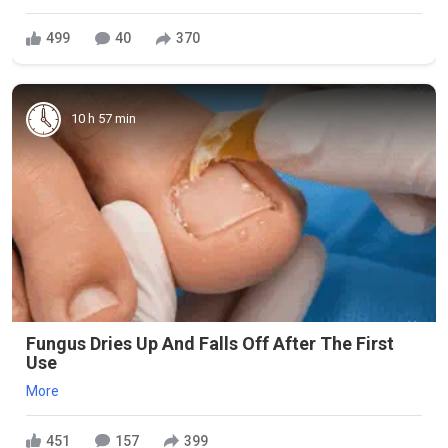
499
40
370
10 h 57 min
Fungus Dries Up And Falls Off After The First
Use
More
451
157
399