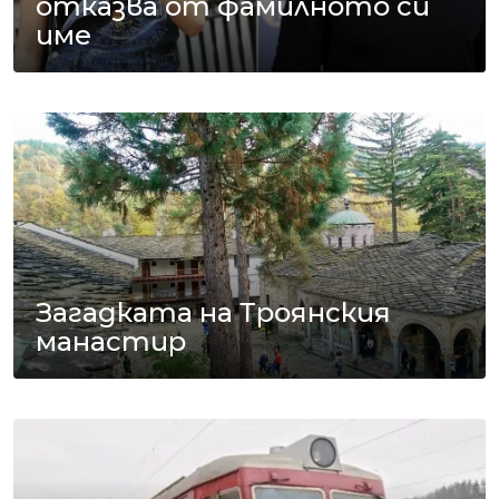
отказва от фамилното си
име
Загадката на Троянския
манастир