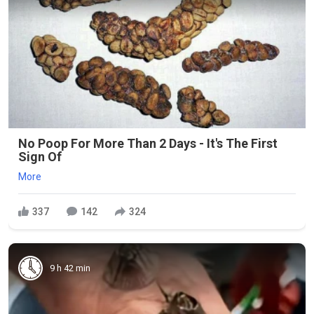
No Poop For More Than 2 Days - It's The First
Sign Of
More
337
142
324
9 h 42 min