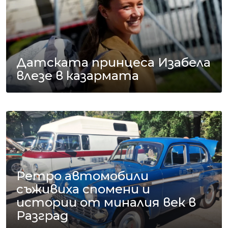
Датската принцеса Изабела
влезе в казармата
Ретро автомобили
съживиха спомени и
истории от миналия век в
Разград