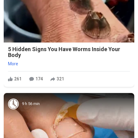
5 Hidden Signs You Have Worms Inside Your
Body
More
261
174
321
9 h 56 min