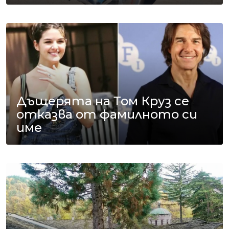
Дъщерята на Том Круз се
отказва от фамилното си
име