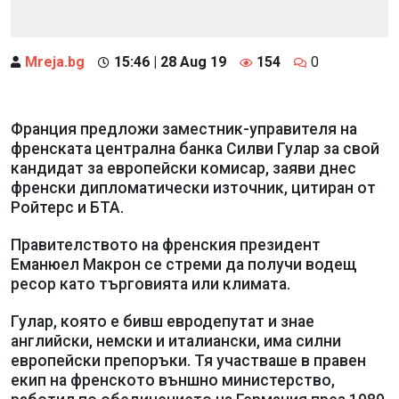
Mreja.bg
15:46 | 28 Aug 19
154
0
Франция предложи заместник-управителя на
френската централна банка Силви Гулар за свой
кандидат за европейски комисар, заяви днес
френски дипломатически източник, цитиран от
Ройтерс и БТА.
Правителството на френския президент
Еманюел Макрон се стреми да получи водещ
ресор като търговията или климата.
Гулар, която е бивш евродепутат и знае
английски, немски и италиански, има силни
европейски препоръки. Тя участваше в правен
екип на френското външно министерство,