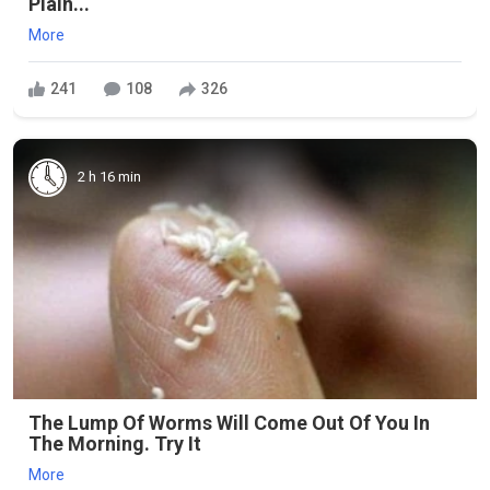
Plain...
More
241
108
326
2 h 16 min
The Lump Of Worms Will Come Out Of You In
The Morning. Try It
More