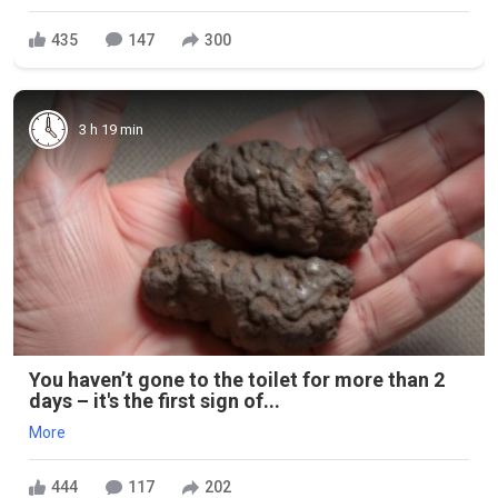
435
147
300
3 h 19 min
You haven’t gone to the toilet for more than 2
days – it's the first sign of...
More
444
117
202