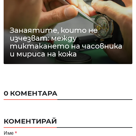
Занаятите, които не
изчезват: между
тиктакането на часовника
и мириса на кожа
0 КОМЕНТАРА
КОМЕНТИРАЙ
Име
*