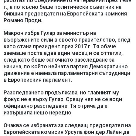
работил по обединението на Германия през 1989
г., а по-късно беше политически съветник на
бившия председател на Европейската комисия
Романо Проди.
Макрон избра Гулар за министър на
въоръжените сили в своето правителство, след
като стана президент през 2017 г. Тя обаче
заемаше поста едва един месец и се оттегли,
след като беше започнато разследване за
начина, по който нейната партия Демократично
движение е наемала парламентарни сътрудници
в Европейския парламент.
Разследването продължава, но главният му
фокус не е върху Гулар. Срещу нея не се води
официално разследване. Тя отрича да е
извършила нещо нередно.
Очаква се избраната за следващ председател на
Европейската комисия Урсула фон дер Лайен да