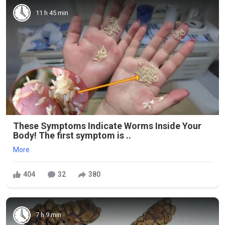
11 h 45 min
These Symptoms Indicate Worms Inside Your
Body! The first symptom is ..
More
404
32
380
7 h 9 min