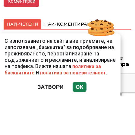
НАЙ-ЧЕТЕНИ
НАЙ-КОМЕНТИРАНИ
Най-близкото
С използването на сайта вие приемате, че
прелитане в
използваме „
" за подобряване на
бисквитки
историята:
преживяването, персонализиране на
Космически кораб се
съдържанието и рекламите, и анализиране
доближи на 400 метра
на трафика. Вижте нашата
политика за
до астероид
и
.
бисквитките
политика за поверителност
ЗАТВОРИ
OK
Датската принцеса
Изабела влезе в
казармата