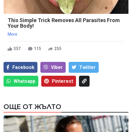
This Simple Trick Removes All Parasites From
Your Body!
More
357
115
255
Facebook
Viber
Тwitter
Whatsapp
Pinterest
ОЩЕ ОТ ЖЪЛТО