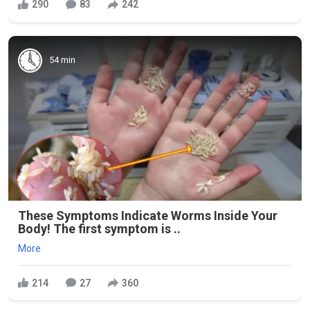
290
83
242
54 min
These Symptoms Indicate Worms Inside Your
Body! The first symptom is ..
More
214
27
360