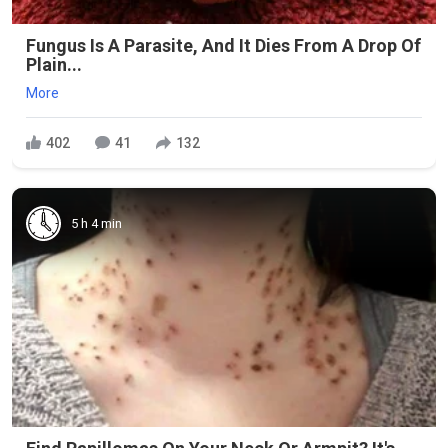
Fungus Is A Parasite, And It Dies From A Drop Of
Plain...
More
402
41
132
5 h 4 min