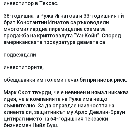
инвеститор в Тексас.
38-годишната Ружа Игнатова и 33-годишният ѝ
брат Константин Игнатов са ръководели
многомилиардна пирамидална схема за
продажба на криптовалута “УанКойн”. Според
американската прокуратура двамата са
подвеждали
инвеститорите,
обещавайки им големи печалби при нисък риск.
Марк Скот твърди, че е невинен и нямал никаква
идея, че в компанията на Ружа има нещо
съмнително. За да оправдае наивността на
клиента си, защитникът му Арло Девлин-Браун
цитирал името на 64-годишния тексаски
бизнесмен Нийл Буш.