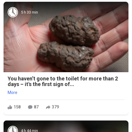
5 h 33 min
You haven’t gone to the toilet for more than 2
days – it's the first sign of...
More
158
87
379
4 h 44 min