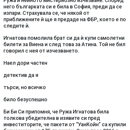
Ружа и нейното мистериозно изчезване. Според
него българката си е била в София, преди да се
изпари. Страхувала се, че някой от
приближените ѝ ще я предаде на ФБР, което е по
следите ѝ.
Игнатова помолила брат си да ѝ купи самолетни
билети за Виена и след това за Атина. Той не бил
говорил с нея от изчезването.
Наел дори частен
детектив да я
търси, но всичко
било безуспешно
Би Би Си припомня, че Ружа Игнатова била
толкова убедителна в изявите си пред
инвеститорите, че пакети от “УанКойн” са купили