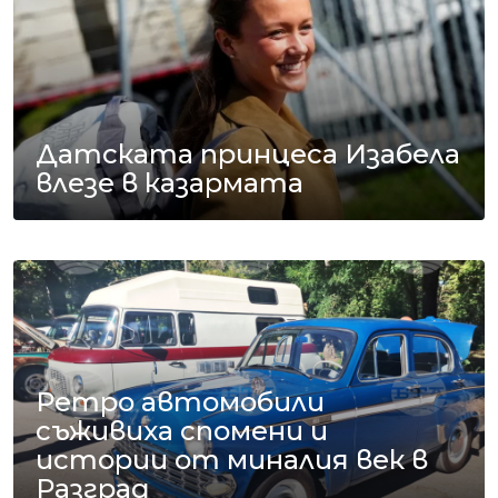
Датската принцеса Изабела
влезе в казармата
Ретро автомобили
съживиха спомени и
истории от миналия век в
Разград