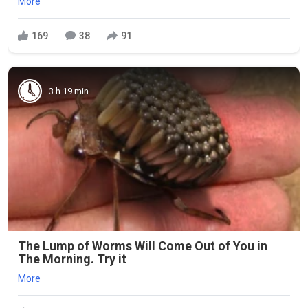
More
169
38
91
3 h 19 min
The Lump of Worms Will Come Out of You in
The Morning. Try it
More