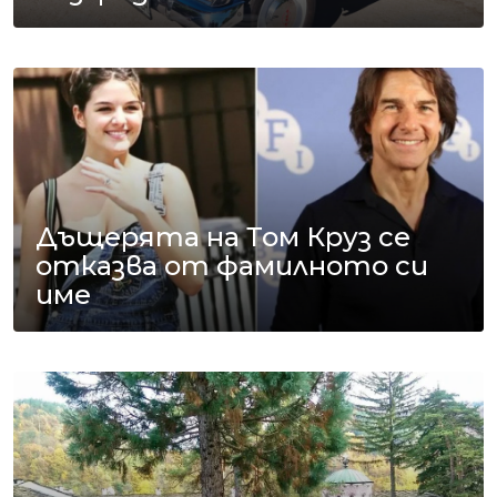
Дъщерята на Том Круз се
отказва от фамилното си
име