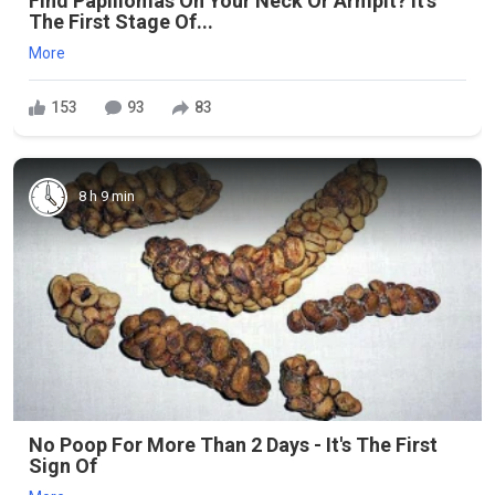
Find Papillomas On Your Neck Or Armpit? It's
The First Stage Of...
More
153
93
83
8 h 9 min
No Poop For More Than 2 Days - It's The First
Sign Of