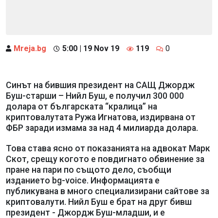
Mreja.bg
5:00 | 19 Nov 19
119
0
Синът на бившия президент на САЩ Джордж
Буш-старши – Нийл Буш, е получил 300 000
долара от българската “кралица” на
криптовалутата Ружа Игнатова, издирвана от
ФБР заради измама за над 4 милиарда долара.
Това става ясно от показанията на адвокат Марк
Скот, срещу когото е повдигнато обвинение за
пране на пари по същото дело, съобщи
изданието bg-voice. Информацията е
публикувана в много специализирани сайтове за
криптовалути. Нийл Буш е брат на друг бивш
президент - Джордж Буш-младши, и е