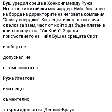
Буш уредил среща в Хонконг между Ружа
Игнатова и китайски милиардер. Нийл бил член
на борда на директорите на неговата компания
“Хайфу енерджи”. Китаецът искал да сключи
сделка за заем, част от който да бъде платен в
криптовалута на “УанКойн”. Заради
присъствието на Нийл Буш на срещата Скот
изобщо не
допуснал, че
в компанията на
Ружа Игнатова
има нещо
съмнително,
твърди адвокатът Девлин-Браун.