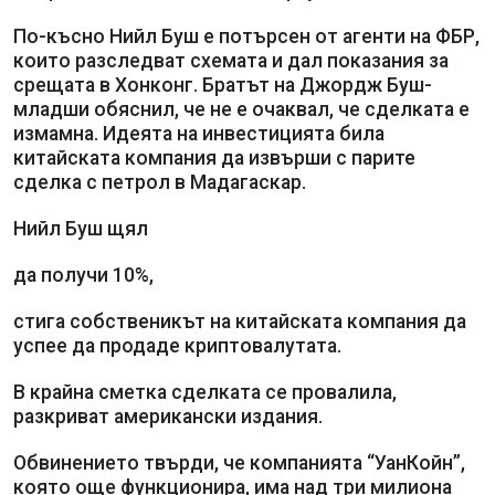
По-късно Нийл Буш е потърсен от агенти на ФБР,
които разследват схемата и дал показания за
срещата в Хонконг. Братът на Джордж Буш-
младши обяснил, че не е очаквал, че сделката е
измамна. Идеята на инвестицията била
китайската компания да извърши с парите
сделка с петрол в Мадагаскар.
Нийл Буш щял
да получи 10%,
стига собственикът на китайската компания да
успее да продаде криптовалутата.
В крайна сметка сделката се провалила,
разкриват американски издания.
Обвинението твърди, че компанията “УанКойн”,
която още функционира, има над три милиона