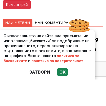
НАЙ-ЧЕТЕНИ
НАЙ-КОМЕНТИРАНИ
Смарт оферти с до
С използването на сайта вие приемате, че
90% отстъпка за над
използваме „
" за подобряване на
бисквитки
150 устройства от
преживяването, персонализиране на
Vivacom през август
съдържанието и рекламите, и анализиране
на трафика. Вижте нашата
политика за
и
.
бисквитките
политика за поверителност
ЗАТВОРИ
OK
Подводни кадри от
Корфу разкриха
тревожна картина