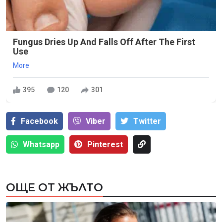
Fungus Dries Up And Falls Off After The First
Use
More
395
120
301
Facebook
Viber
Тwitter
Whatsapp
Pinterest
ОЩЕ ОТ ЖЪЛТО