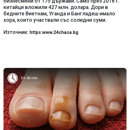
бизнесмени от 175 държави. Само през 2016 г.
китайци вложили 427 млн. долара. Дори в
бедните Виетнам, Уганда и Бангладеш имало
хора, които участвали със солидни суми.
Източник:
https:www.24chasa.bg
5 h 46 min