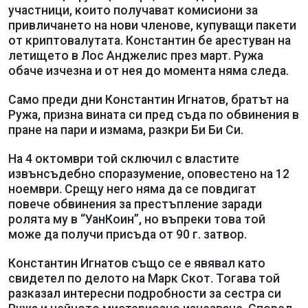
участници, които получават комисиони за
привличането на нови членове, купуващи пакети
от криптовалутата. Константин бе арестуван на
летището в Лос Анджелис през март. Ружа
обаче изчезна и от нея до момента няма следа.
Само преди дни Константин Игнатов, братът на
Ружа, призна вината си пред съда по обвинения в
пране на пари и измама, разкри Би Би Си.
На 4 октомври той сключил с властите
извънсъдебно споразумение, оповестено на 12
ноември. Срещу него няма да се повдигат
повече обвинения за престъпление заради
ролята му в “УанКоин”, но въпреки това той
може да получи присъда от 90 г. затвор.
Константин Игнатов също се е явявал като
свидетел по делото на Марк Скот. Тогава той
разказал интересни подробности за сестра си