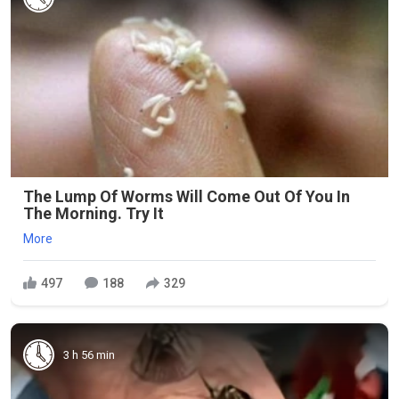
The Lump Of Worms Will Come Out Of You In
The Morning. Try It
More
497
188
329
3 h 56 min