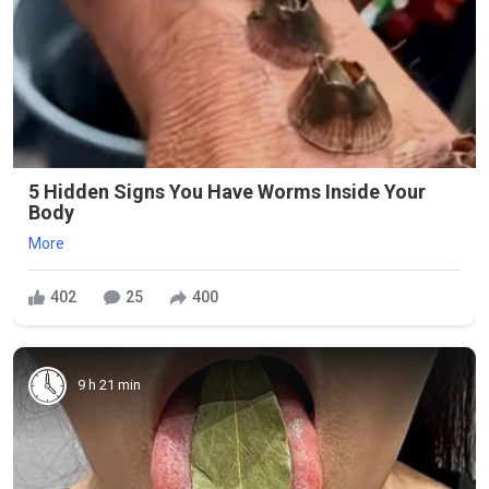
5 Hidden Signs You Have Worms Inside Your
Body
More
402
25
400
9 h 21 min