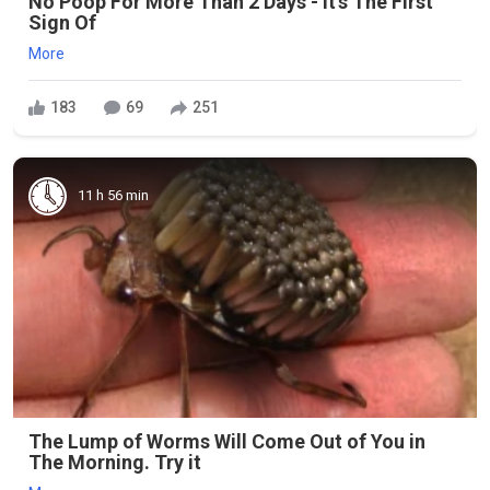
No Poop For More Than 2 Days - It's The First
Sign Of
More
183
69
251
11 h 56 min
The Lump of Worms Will Come Out of You in
The Morning. Try it