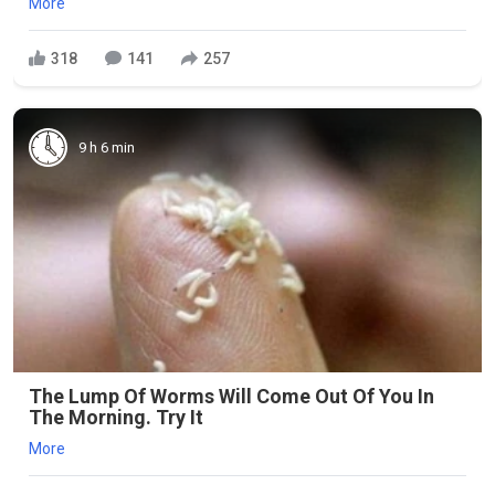
More
318
141
257
9 h 6 min
The Lump Of Worms Will Come Out Of You In
The Morning. Try It
More