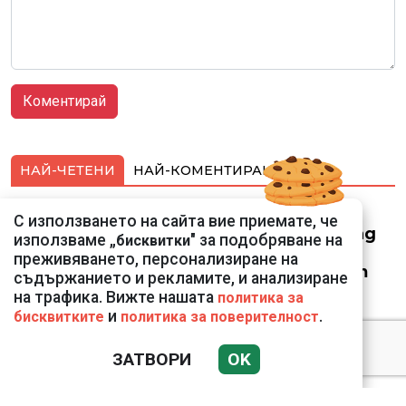
НАЙ-ЧЕТЕНИ
НАЙ-КОМЕНТИРАНИ
Смарт оферти с до
С използването на сайта вие приемате, че
90% отстъпка за над
използваме „
" за подобряване на
бисквитки
150 устройства от
преживяването, персонализиране на
Vivacom през август
съдържанието и рекламите, и анализиране
на трафика. Вижте нашата
политика за
и
.
бисквитките
политика за поверителност
ЗАТВОРИ
OK
Подводни кадри от
Корфу разкриха