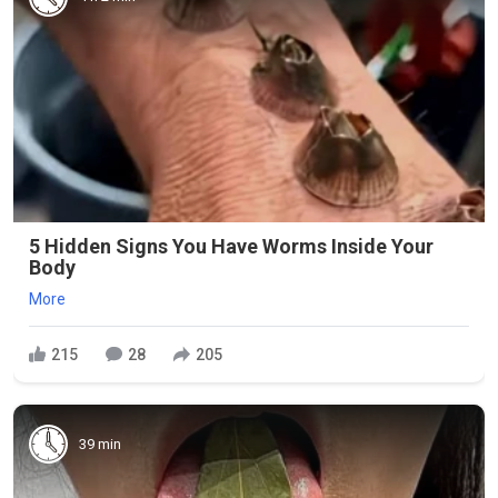
5 Hidden Signs You Have Worms Inside Your
Body
More
215
28
205
39 min