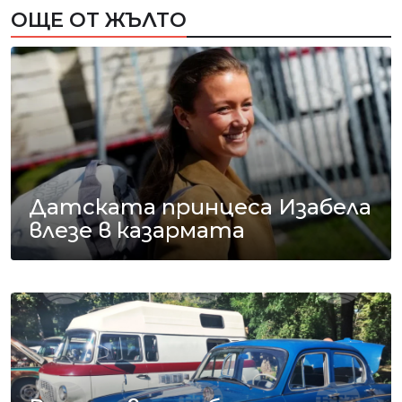
ОЩЕ ОТ ЖЪЛТО
Датската принцеса Изабела
влезе в казармата