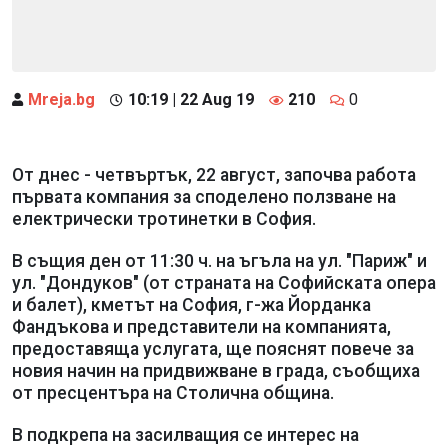
Mreja.bg
10:19 | 22 Aug 19
210
0
От днес - четвъртък, 22 август, започва работа
първата компания за споделено ползване на
електрически тротинетки в София.
В същия ден от 11:30 ч. на ъгъла на ул. "Париж" и
ул. "Дондуков" (от страната на Софийската опера
и балет), кметът на София, г-жа Йорданка
Фандъкова и представители на компанията,
предоставяща услугата, ще пояснят повече за
новия начин на придвижване в града, съобщиха
от пресцентъра на Столична община.
В подкрепа на засилващия се интерес на