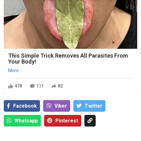
This Simple Trick Removes All Parasites From
Your Body!
More
478
111
82
Facebook
Viber
Тwitter
Whatsapp
Pinterest