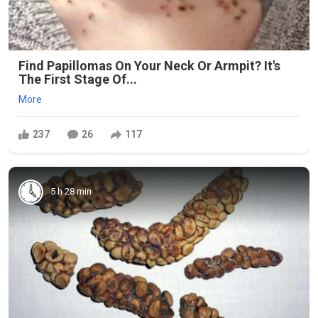
Find Papillomas On Your Neck Or Armpit? It's
The First Stage Of...
More
237
26
117
5 h 28 min