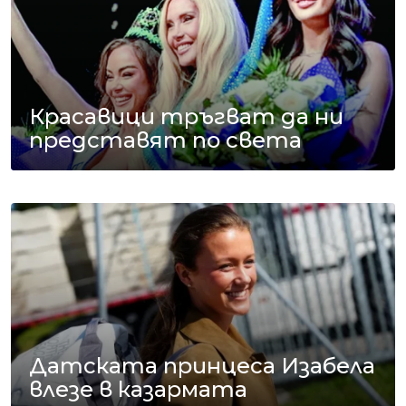
Красавици тръгват да ни
представят по света
Датската принцеса Изабела
влезе в казармата