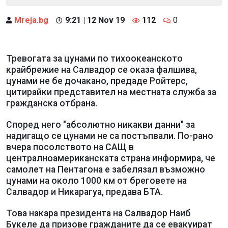
Mreja.bg
9:21 | 12 Nov 19
112
0
Тревогата за цунами по тихоокеанското
крайбрежие на Салвадор се оказа фалшива,
цунами не бе дочакано, предаде Ройтерс,
цитирайки представител на местната служба за
гражданска отбрана.
Според него "абсолютно никакви данни" за
надигащо се цунами не са постъпвали. По-рано
вчера посолството на САЩ в
централноамериканската страна информира, че
самолет на Пентагона е забелязал възможно
цунами на около 1000 км от бреговете на
Салвадор и Никарагуа, предава БТА.
Това накара президента на Салвадор Наиб
Букеле да призове гражданите да се евакуират