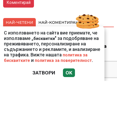
НАЙ-ЧЕТЕНИ
НАЙ-КОМЕНТИРАНИ
С използването на сайта вие приемате, че
Ето го съпруга на
използваме „
" за подобряване на
бисквитки
неадекватната
преживяването, персонализиране на
външна министърка
съдържанието и рекламите, и анализиране
Велислава Петрова
на трафика. Вижте нашата
политика за
и
.
бисквитките
политика за поверителност
ЗАТВОРИ
OK
Николай Попов за
фалшивия пиар на адв.
Димитър Марковски:
ТОЗИ ЧОВЕК Е
УНИКАЛЕН РОБИН ХУД