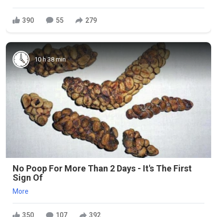
390
55
279
10 h 38 min
No Poop For More Than 2 Days - It's The First
Sign Of
More
350
107
392