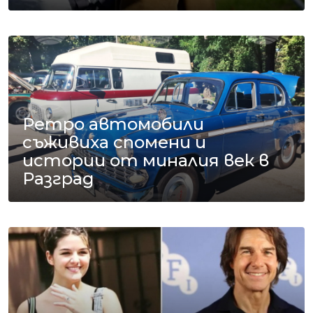
Ретро автомобили
съживиха спомени и
истории от миналия век в
Разград