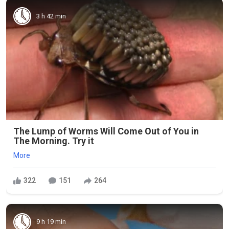
3 h 42 min
The Lump of Worms Will Come Out of You in
The Morning. Try it
More
322
151
264
9 h 19 min