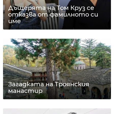
Дъщерята на Том Круз се
отказва от фамилното си
име
Загадката на Троянския
манастир