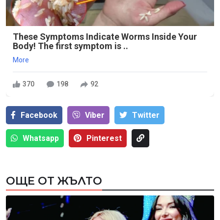
These Symptoms Indicate Worms Inside Your
Body! The first symptom is ..
More
370
198
92
Facebook
Viber
Тwitter
Whatsapp
Pinterest
ОЩЕ ОТ ЖЪЛТО