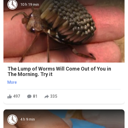
10 h 19 min
The Lump of Worms Will Come Out of You in
The Morning. Try it
More
497
81
335
4 h 9 min