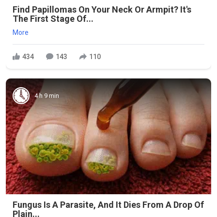
Find Papillomas On Your Neck Or Armpit? It's
The First Stage Of...
More
434
143
110
4 h 9 min
Fungus Is A Parasite, And It Dies From A Drop Of
Plain...