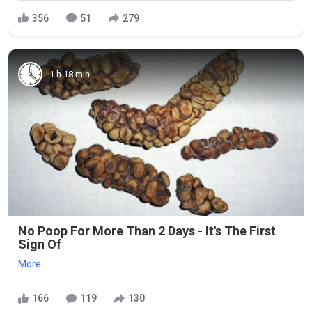
356
51
279
1 h 18 min
No Poop For More Than 2 Days - It's The First
Sign Of
More
166
119
130