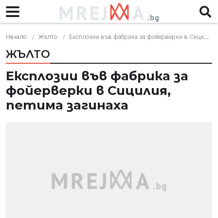
Начало
Жълто
Експлозии във фабрика за фойерверки в Сицилия, петима загинаха
ЖЪЛТО
Експлозии във фабрика за
фойерверки в Сицилия,
петима загинаха