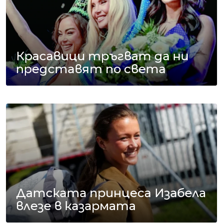
Красавици тръгват да ни
представят по света
Датската принцеса Изабела
влезе в казармата