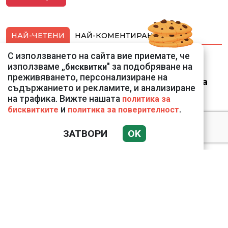
НАЙ-ЧЕТЕНИ
НАЙ-КОМЕНТИРАНИ
С използването на сайта вие приемате, че
Ето го съпруга на
използваме „
" за подобряване на
бисквитки
неадекватната
преживяването, персонализиране на
външна министърка
съдържанието и рекламите, и анализиране
Велислава Петрова
на трафика. Вижте нашата
политика за
и
.
бисквитките
политика за поверителност
ЗАТВОРИ
OK
Николай Попов за
фалшивия пиар на адв.
Димитър Марковски:
ТОЗИ ЧОВЕК Е
УНИКАЛЕН РОБИН ХУД