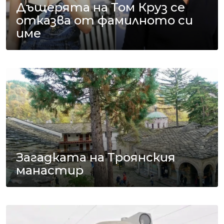
Дъщерята на Том Круз се
отказва от фамилното си
име
Загадката на Троянския
манастир