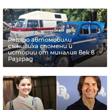
Ретро автомобили
съживиха спомени и
истории от миналия век в
Разград