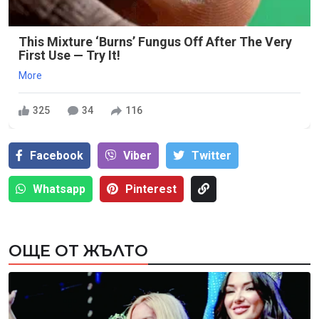
This Mixture ‘Burns’ Fungus Off After The Very
First Use — Try It!
More
325
34
116
Facebook
Viber
Тwitter
Whatsapp
Pinterest
ОЩЕ ОТ ЖЪЛТО