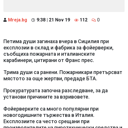
Mreja.bg
9:38 | 21 Nov 19
112
0
Петима души загинаха вчера в Сицилия при
експлозии в склад и фабрика за фойерверки,
съобщиха пожарната и италианските
карабинери, цитирани от Франс прес.
Трима души са ранени. Пожарникари претърсват
мястото за още жертви, предаде БТА.
Прокуратурата започна разследване, за да
установи причините за взривовете.
Фойерверките са много популярни при
новогодишните тържества в Италия.
Експлозиите са често срещани при
производителите на пиротехнически средства и