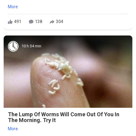
More
491
138
304
10 h 34 min
The Lump Of Worms Will Come Out Of You In
The Morning. Try It
More