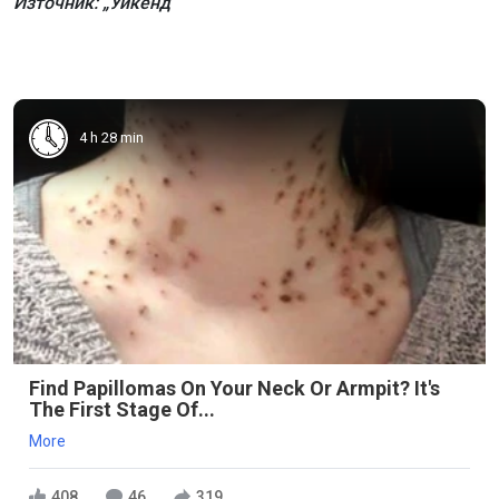
Източник: „Уикенд“
4 h 28 min
Find Papillomas On Your Neck Or Armpit? It's
The First Stage Of...
More
408
46
319