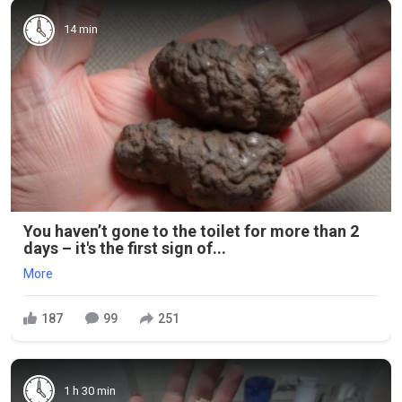
14 min
You haven’t gone to the toilet for more than 2
days – it's the first sign of...
More
187
99
251
1 h 30 min