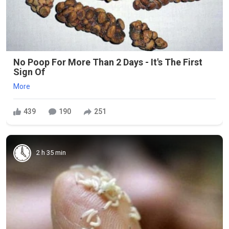
No Poop For More Than 2 Days - It's The First
Sign Of
More
439
190
251
2 h 35 min