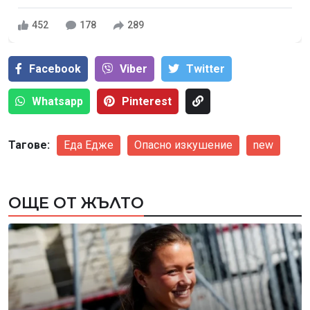
452
178
289
Facebook
Viber
Тwitter
Whatsapp
Pinterest
Тагове:
Еда Едже
Опасно изкушение
new
ОЩЕ ОТ ЖЪЛТО