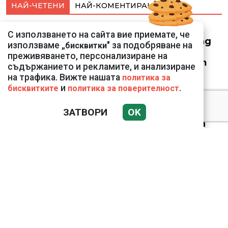
НАЙ-ЧЕТЕНИ
НАЙ-КОМЕНТИРАНИ
Смарт оферти с до
С използването на сайта вие приемате, че
90% отстъпка за над
използваме „
" за подобряване на
бисквитки
150 устройства от
преживяването, персонализиране на
Vivacom през август
съдържанието и рекламите, и анализиране
на трафика. Вижте нашата
политика за
и
.
бисквитките
политика за поверителност
ЗАТВОРИ
OK
Датската принцеса
Изабела влезе в
казармата
Bloomberg: Иран
направи неочаквана