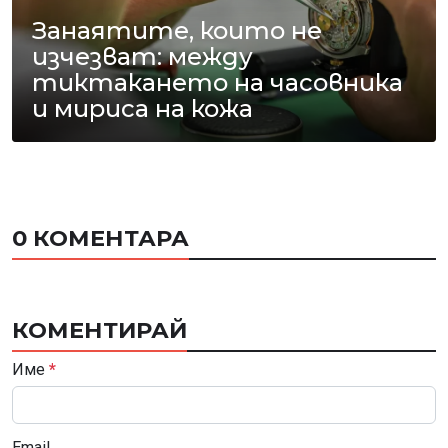
Занаятите, които не
изчезват: между
тиктакането на часовника
и мириса на кожа
0 КОМЕНТАРА
КОМЕНТИРАЙ
Име
*
Email