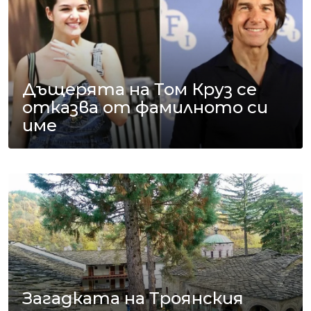
Дъщерята на Том Круз се
отказва от фамилното си
име
Загадката на Троянския