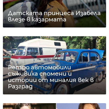
Датската принцеса Изабела
влезе в казармата
Ретро автомобили
съживиха спомени и
истории от миналия век в
Разград