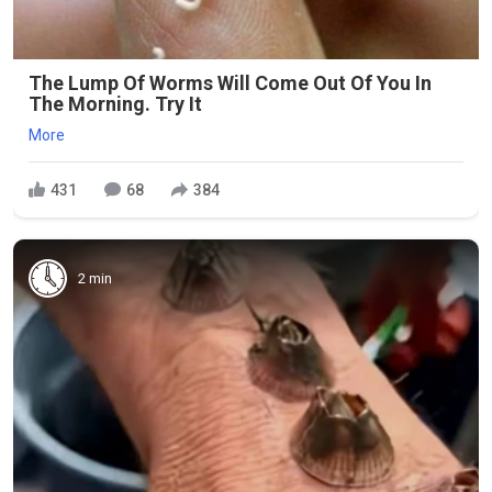
The Lump Of Worms Will Come Out Of You In
The Morning. Try It
More
431
68
384
2 min