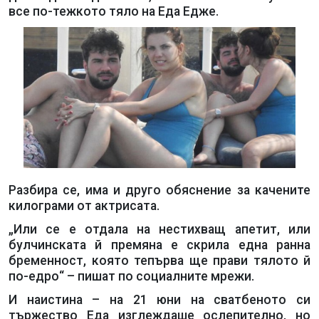
все по-тежкото тяло на Еда Едже.
Разбира се, има и друго обяснение за качените
килограми от актрисата.
„Или се е отдала на нестихващ апетит, или
булчинската й премяна е скрила една ранна
бременност, която тепърва ще прави тялото й
по-едро“ – пишат по социалните мрежи.
И наистина – на 21 юни на сватбеното си
тържество Еда изглеждаше ослепително, но