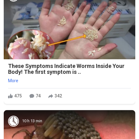
These Symptoms Indicate Worms Inside Your
Body! The first symptom is ..
More
475
74
342
10 h 13 min