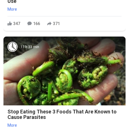
Use
More
347
166
371
11 h 33 min
Stop Eating These 3 Foods That Are Known to
Cause Parasites
More