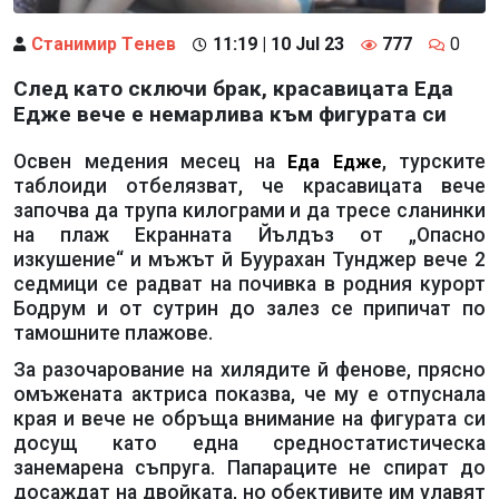
Станимир Тeнев
11:19 | 10 Jul 23
777
0
След като сключи брак, красавицата Еда
Едже вече е немарлива към фигурата си
Освен медения месец на
, турските
Еда Едже
таблоиди отбелязват, че красавицата вече
започва да трупа килограми и да тресе сланинки
на плаж Екранната Йълдъз от „Опасно
изкушение“ и мъжът й Буурахан Тунджер вече 2
седмици се радват на почивка в родния курорт
Бодрум и от сутрин до залез се припичат по
тамошните плажове.
За разочарование на хилядите й фенове, прясно
омъжената актриса показва, че му е отпуснала
края и вече не обръща внимание на фигурата си
досущ като една средностатистическа
занемарена съпруга. Папараците не спират до
досаждат на двойката, но обективите им улавят