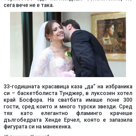
сега вече не е така.
33-годишната красавица каза „да“ на избраника
си – баскетболиста Тунджер, в луксозен хотел
край Босфора. На сватбата имаше поне 300
гости, сред които и много турски звезди. Сред
тях като елегантно фламинго крачеше
дългобедрата Хенде Ерчел, която е запазила
фигурата си на манекенка.