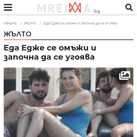
Начало
Жълто
Еда Едже се омъжи и започна да се угоява
ЖЪЛТО
Еда Едже се омъжи и
започна да се угоява