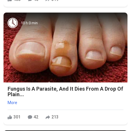
10 h 0 min
Fungus Is A Parasite, And It Dies From A Drop Of
Plain...
More
301
42
213